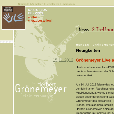
Startseite
|
Anmelden
|
Registrieren
|
Impressum
DAS IST LOS
CD / VINYL
» Infos
» jetzt bestellen!
HERBERT GRÖNEMEYE
Neuigkeiten
15.11.2012
Grönemeyer Live a
Heute erscheint eine Live-DVD
das Abschlusskonzert der Schi
dokumentiert:
Am 14. Juli 2012 feierte das l
den fulminanten Abschluss ein
Musiklandschaft, wie es sie nu
diesen besonderen Abend bate
Grönemeyer das diesjährige Fe
krönen. Wie sich herausstellte
Herbert Grönemeyer, seine ac
Gesangstrio im Background, b