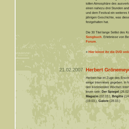
tollen Atmosphäre des ausverka
einen nahezu drei Stunden and
und dem Festival ein weiteres H
jährigen Geschichte, was dies
festgehalten hat.
Die 30 Titel lange Setlist des K
Songbuch
. Erlebnisse von B
Forum
.
»
Hier könnt ihr die DVD onli
21.02.2007
Herbert Grönemeye
Herbert hat im Zuge des Ersc
einige Interviews gegeben. In 
den kommenden Wochen Interv
lesen sein:
Der Spiegel
(26.02
Magazin
(02.03.),
Brigitte
(14
(19.03.),
Galore
(28.03.)