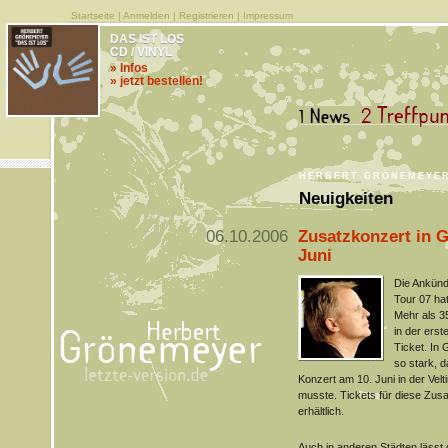
Startseite
|
Anmelden
|
Registrieren
|
Impressum
DAS IST LOS
CD / VINYL
» Infos
» jetzt bestellen!
HERBERT GRÖNEMEYE
Neuigkeiten
06.10.2006
Zusatzkonzert in G
Juni
Die Ankünd
Tour 07 ha
Mehr als 3
in der ers
Ticket. In
so stark, 
Konzert am 10. Juni in der Vel
musste. Tickets für diese Zusa
erhältlich.
Auch in anderen Städten läss