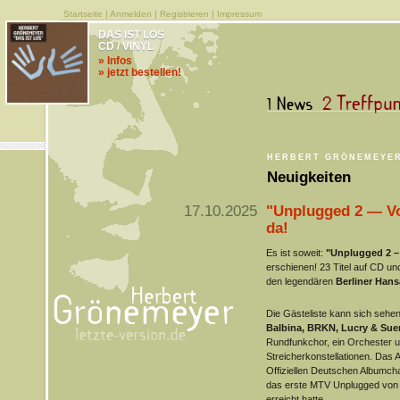
Startseite
|
Anmelden
|
Registrieren
|
Impressum
DAS IST LOS
CD / VINYL
» Infos
» jetzt bestellen!
HERBERT GRÖNEMEYE
Neuigkeiten
17.10.2025
"Unplugged 2 — Vo
da!
Es ist soweit:
"Unplugged 2 –
erschienen! 23 Titel auf CD u
den legendären
Berliner Hans
Die Gästeliste kann sich sehe
Balbina, BRKN, Lucry & Sue
Rundfunkchor, ein Orchester 
Streicherkonstellationen. Das 
Offiziellen Deutschen Albumchar
das erste MTV Unplugged von 
erreicht hatte.