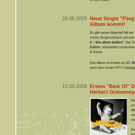
29.08.2025
Neue Single "Flie
Album kommt!
Es gibt neues Material! Mit der
ersten Vorgeschmack auf se
2 – Von allem anders"
. Der S
Ballade, entstanden zusamme
& Suena.
Das Album erscheint am
17. O
nach dem ersten MTV Unplugge
15.09.2008
Erstes "Best Of" 
Herbert Grönemey
He
er
Al
un
ve
Da
er