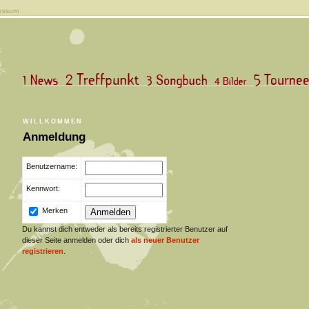
essum
WILLKOMMEN
Anmeldung
Benutzername:
Kennwort:
Merken
Du kannst dich entweder als bereits registrierter Benutzer auf
dieser Seite anmelden oder dich
als neuer Benutzer
registrieren
.