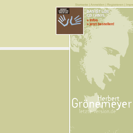
Startseite
|
Anmelden
|
Registrieren
|
Impr
DAS IST LOS
CD / VINYL
» Infos
» jetzt bestellen!