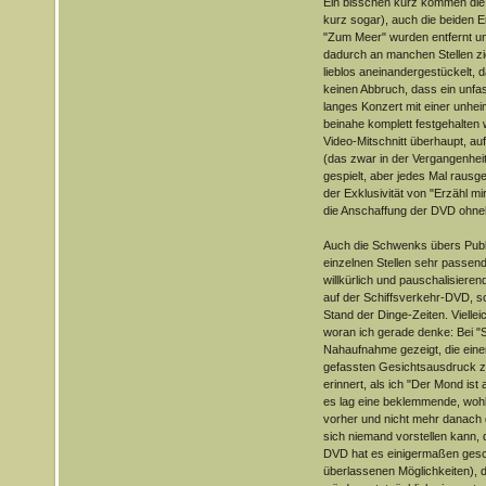
Ein bisschen kurz kommen die
kurz sogar), auch die beiden E
"Zum Meer" wurden entfernt un
dadurch an manchen Stellen zi
lieblos aneinandergestückelt, 
keinen Abbruch, dass ein unf
langes Konzert mit einer unhe
beinahe komplett festgehalten 
Video-Mitschnitt überhaupt, au
(das zwar in der Vergangenheit
gespielt, aber jedes Mal rausg
der Exklusivität von "Erzähl 
die Anschaffung der DVD ohne
Auch die Schwenks übers Publ
einzelnen Stellen sehr passend
willkürlich und pauschalisiere
auf der Schiffsverkehr-DVD, s
Stand der Dinge-Zeiten. Viellei
woran ich gerade denke: Bei "Si
Nahaufnahme gezeigt, die eine
gefassten Gesichtsausdruck zei
erinnert, als ich "Der Mond is
es lag eine beklemmende, wohli
vorher und nicht mehr danach
sich niemand vorstellen kann, d
DVD hat es einigermaßen gesch
überlassenen Möglichkeiten), d