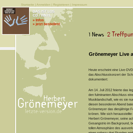
Startseite
|
Anmelden
|
Registrieren
|
Impressum
DAS IST LOS
CD / VINYL
» Infos
» jetzt bestellen!
Grönemeyer Live a
Heute erscheint eine Live-DVD
das Abschlusskonzert der Schi
dokumentiert:
Am 14. Juli 2012 feierte das l
den fulminanten Abschluss ein
Musiklandschaft, wie es sie nu
diesen besonderen Abend bate
Grönemeyer das diesjährige Fe
krönen. Wie sich herausstellte
Herbert Grönemeyer, seine ac
Gesangstrio im Background, b
tollen Atmosphäre des ausverka
einen nahezu drei Stunden and