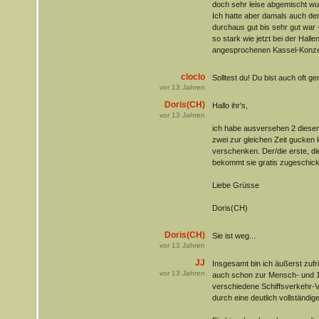
doch sehr leise abgemischt wu
Ich hatte aber damals auch de
durchaus gut bis sehr gut war 
so stark wie jetzt bei der Halle
angesprochenen Kassel-Konze
cloclo
Solltest du! Du bist auch oft ge
vor
13
Jahren
Doris(CH)
Hallo ihr's,
vor
13
Jahren
ich habe ausversehen 2 dieser 
zwei zur gleichen Zeit gucken 
verschenken. Der/die erste, die
bekommt sie gratis zugeschickt.
Liebe Grüsse
Doris(CH)
Doris(CH)
Sie ist weg...
vor
13
Jahren
JJ
Insgesamt bin ich äußerst zuf
vor
13
Jahren
auch schon zur Mensch- und 12
verschiedene Schiffsverkehr-Vid
durch eine deutlich vollständi