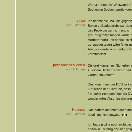
War ja schon ein "Weltwunder",
Bochum in Bochum zurückge
vinto
Ich nehme die DVD als gegeben
vor
13
Jahren
Boxen voll aufgedreht war das
das Publikum gar nicht und ich
großartig mitgesungen wurde,
Herbert merkt. Ich denke ein Ha
gut ausgesteuert wäre fetter 
Aber es wurde ja nur aufgrund
veröffentlicht.
persönliches video
Die drei können mit Sicherheit 
vor
13
Jahren
zu einem Herbert Konzert und n
Celina und Annette.
Das kommt auf der DVD wirklich 
Ort schon den Eindruck, dass d
freu mich trotzdem über die DV
wundervolles Abschlusskonze
Hennes
Das hättest du denen doch ma
vor
13
Jahren
bestimmt nicht gewusst
Ich habs jetzt ja noch nicht g
schon in Freiburg darüber ges