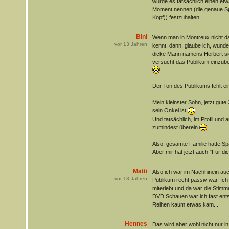
würde es tatsächlich einen et
Moment nennen (die genaue Spi
Kopf)) festzuhalten.
Bini
Wenn man in Montreux nicht dab
vor
13
Jahren
kennt, dann, glaube ich, wunde
dicke Mann namens Herbert si
versucht das Publikum einzube
Der Ton des Publikums fehlt ein
Mein kleinster Sohn, jetzt gute 
sein Onkel ist
Und tatsächlich, im Profil und
zumindest überein
Also, gesamte Familie hatte S
Aber mir hat jetzt auch "Für dic
Matti
Also ich war im Nachhinein au
vor
13
Jahren
Publikum recht passiv war. Ic
miterlebt und da war die Stim
DVD Schauen war ich fast ents
Reihen kaum etwas kam...
Hennes
Das wird aber wohl nicht nur 