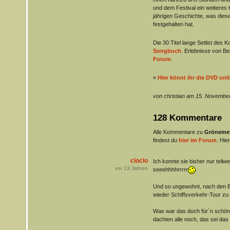
und dem Festival ein weiteres H
jährigen Geschichte, was dies
festgehalten hat.
Die 30 Titel lange Setlist des K
Songbuch
. Erlebnisse von B
Forum
.
»
Hier könnt ihr die DVD onli
von christian am 15. Novembe
128 Kommentare
Alle Kommentare zu
Grönemey
findest du
hier im Forum
. Hie
cloclo
Ich konnte sie bisher nur teilwe
vor
13
Jahren
seeehhhhrrrrr
Und so ungewohnt, nach den Bl
wieder Schiffsverkehr-Tour zu
Was war das doch für´n schöne
dachten alle noch, das sei das l