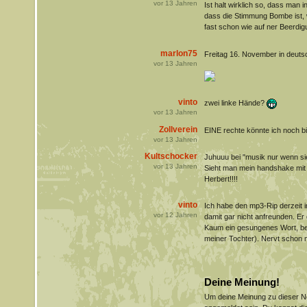
vor
13
Jahren
Ist halt wirklich so, dass man 
dass die Stimmung Bombe ist, 
fast schon wie auf ner Beerdig
marlon75
Freitag 16. November in deut
vor
13
Jahren
vinto
zwei linke Hände?
vor
13
Jahren
Zollverein
EINE rechte könnte ich noch bie
vor
13
Jahren
Kultschocker
Juhuuu bei "musik nur wenn sie 
vor
13
Jahren
Sieht man mein handshake mit
Herbert!!!!
vinto
Ich habe den mp3-Rip derzeit i
vor
12
Jahren
damit gar nicht anfreunden. Er 
Kaum ein gesungenes Wort, bei 
meiner Tochter). Nervt schon mi
Deine Meinung!
Um deine Meinung zu dieser 