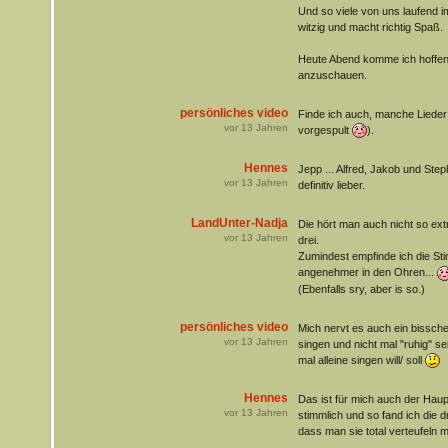
Und so viele von uns laufend 
witzig und macht richtig Spaß.
Heute Abend komme ich hoffent
anzuschauen.
persönliches video
Finde ich auch, manche Lieder 
vor
13
Jahren
vorgespult
).
Hennes
Jepp ... Alfred, Jakob und Ste
vor
13
Jahren
definitiv lieber.
LandUnter-Nadja
Die hört man auch nicht so ext
vor
13
Jahren
drei.
Zumindest empfinde ich die St
angenehmer in den Ohren...
(Ebenfalls sry, aber is so.)
persönliches video
Mich nervt es auch ein bissche
vor
13
Jahren
singen und nicht mal "ruhig" 
mal alleine singen will/ soll
Hennes
Das ist für mich auch der Hau
vor
13
Jahren
stimmlich und so fand ich die d
dass man sie total verteufeln