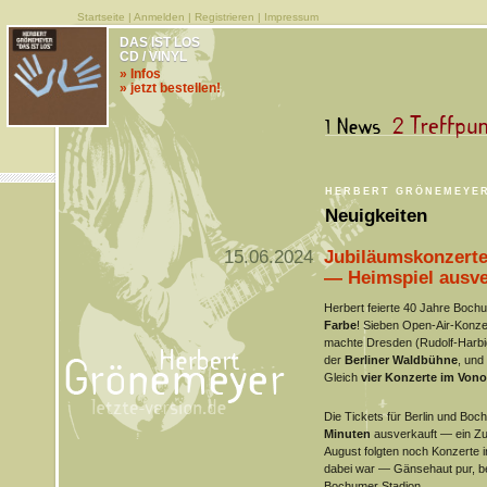
Startseite
|
Anmelden
|
Registrieren
|
Impressum
DAS IST LOS
CD / VINYL
» Infos
» jetzt bestellen!
HERBERT GRÖNEMEYE
Neuigkeiten
15.06.2024
Jubiläumskonzert
— Heimspiel ausve
Herbert feierte 40 Jahre Bo
Farbe
! Sieben Open-Air-Konzer
machte Dresden (Rudolf-Harbig
der
Berliner Waldbühne
, und
Gleich
vier Konzerte im Von
Die Tickets für Berlin und Bo
Minuten
ausverkauft — ein Zu
August folgten noch Konzerte i
dabei war — Gänsehaut pur, b
Bochumer Stadion.