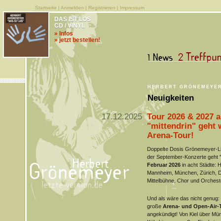
Startseite
|
Anmelden
|
Registrieren
|
Impressum
DAS IST LOS
CD / VINYL
» Infos
» jetzt bestellen!
HERBERT GRÖNEMEYE
Neuigkeiten
17.12.2025
Tour 2026 & 2027 
"mittendrin" geht
Arena-Tour!
Doppelte Dosis Grönemeyer-Li
der September-Konzerte geht
Februar 2026
in acht Städte: 
Mannheim, München, Zürich, D
Mittelbühne, Chor und Orchest
Und als wäre das nicht genug:
große
Arena- und Open-Air-
angekündigt! Von Kiel über M