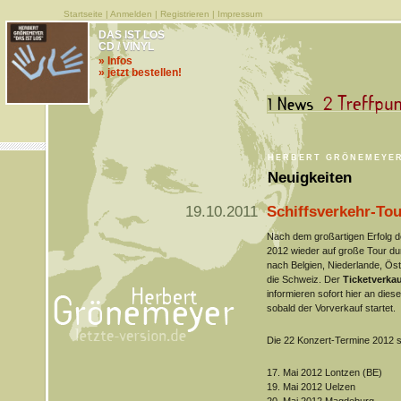
Startseite
|
Anmelden
|
Registrieren
|
Impressum
DAS IST LOS
CD / VINYL
» Infos
» jetzt bestellen!
HERBERT GRÖNEMEYE
Neuigkeiten
19.10.2011
Schiffsverkehr-Tou
Nach dem großartigen Erfolg d
2012 wieder auf große Tour d
nach Belgien, Niederlande, Öst
die Schweiz. Der
Ticketverka
informieren sofort hier an diese
sobald der Vorverkauf startet.
Die 22 Konzert-Termine 2012 s
17. Mai 2012 Lontzen (BE)
19. Mai 2012 Uelzen