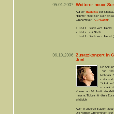
05.01.2007
Weiterer neuer So
Auf der
Trackliste
der Singleau
Himmel" findet sich auch ein w
Grönemeyer: "
Zur Nacht
".
1. Lied 1 - Stück vom Himmel
2. Lied 7 - Zur Nacht
3. Lied 1 - Stück vom Himmel (
06.10.2006
Zusatzkonzert in G
Juni
Die Ankünd
Tour 07 ha
Mehr als 3
in der ers
Ticket. In
so stark, 
Konzert am 10. Juni in der Vel
musste. Tickets für diese Zusa
erhältlich.
Auch in anderen Städten läss
Die Herbert Grönemeyer Tour 