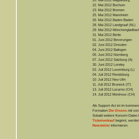
20. Mai 2012 Magdeburg
22. Mai 2012 Bochum
23. Mai 2012 Bremen
25. Mai 2012 Mannheim
26. Mai 2012 Baden-Baden
28. Mai 2012 Landgraaf (NL)
29. Mai 2012 Mönchengladbac
31. Mai 2012 Berlin
01. Juni 2012 Beverungen
02. Juni 2012 Dresden
04. Juni 2012 Balingen
05. Juni 2012 Nürnberg
07. Juni 2012 Salzburg (A)
30. Juni 2012 Loreley
02. Juli 2012 Luxemburg (L)
04. Juli 2012 Rendsburg
10. Juli 2012 Neu-Ulm
11. Juli 2012 Bruneck (IT)
13. Juli 2012 Locarno (CH)
14. Juli 2012 Montreux (CH)
Als Support-Act ist im kommend
Formation
Die Orsons
mit von
Sobald weitere Konzert-Daten
Ticketverkauf
beginnt, werden
Newsletter
informieren.