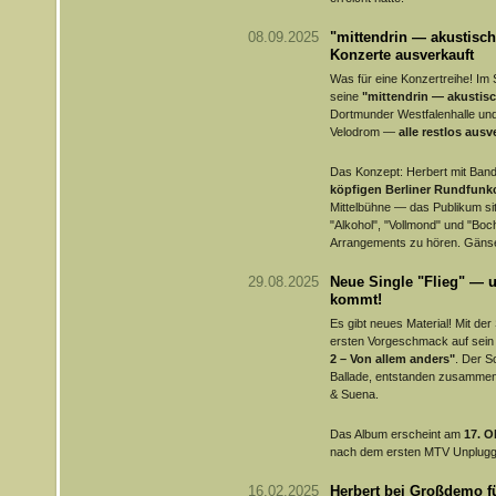
08.09.2025
"mittendrin — akustisch"
Konzerte ausverkauft
Was für eine Konzertreihe! Im 
seine
"mittendrin — akustis
Dortmunder Westfalenhalle und
Velodrom —
alle restlos ausv
Das Konzept: Herbert mit Ban
köpfigen Berliner Rundfunk
Mittelbühne — das Publikum si
"Alkohol", "Vollmond" und "Bo
Arrangements zu hören. Gänse
29.08.2025
Neue Single "Flieg" — 
kommt!
Es gibt neues Material! Mit der
ersten Vorgeschmack auf se
2 – Von allem anders"
. Der S
Ballade, entstanden zusamme
& Suena.
Das Album erscheint am
17. O
nach dem ersten MTV Unplugge
16.02.2025
Herbert bei Großdemo f