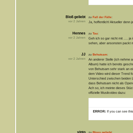
Bloß geliebt
zu
Fall der Fälle
:
vor
2
Jahren
Ja, hoffentlich! Aktueller denn j
Hennes
zu
Tau
:
vor
2
Jahren
Geh ich so gar nicht mit ..... ja
sehen, aber ansonsten packt m
JJ
zu
Behutsam
:
vor
2
Jahren
An anderer Stelle (ich nehme 
Album) hatte ich bereits gesch
von Behutsam sehr stark an ein
dem Video wird dieser Trend for
Unterschied zwischen beiden L
dass Behutsam nicht als Opene
Ach so, ich meinte dieses Stü
offizielle Musikvideo dazu:
ERROR:
If you can see thi
vinto
zu
Bloss geliebt
: