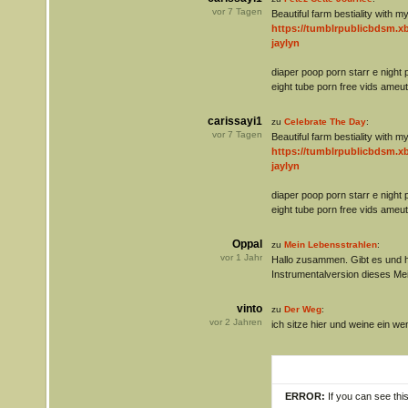
vor
7
Tagen
Beautiful farm bestiality with 
https://tumblrpublicbdsm.
jaylyn
diaper poop porn starr e night 
eight tube porn free vids ameu
carissayi1
zu
Celebrate The Day
:
vor
7
Tagen
Beautiful farm bestiality with 
https://tumblrpublicbdsm.
jaylyn
diaper poop porn starr e night 
eight tube porn free vids ameu
Oppal
zu
Mein Lebensstrahlen
:
vor
1
Jahr
Hallo zusammen. Gibt es und h
Instrumentalversion dieses Me
vinto
zu
Der Weg
:
vor
2
Jahren
ich sitze hier und weine ein weni
ERROR:
If you can see thi