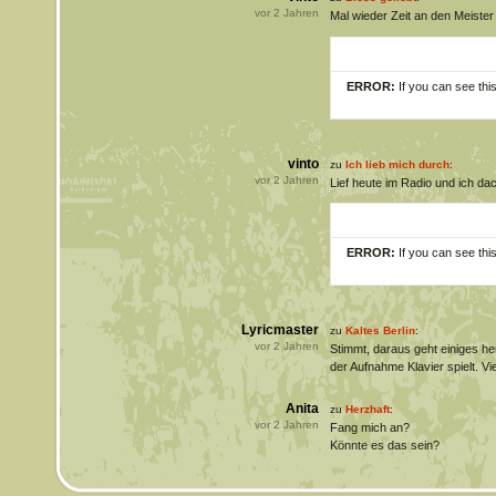
vor
2
Jahren
Mal wieder Zeit an den Meister
ERROR:
If you can see thi
vinto
zu
Ich lieb mich durch
:
vor
2
Jahren
Lief heute im Radio und ich dach
ERROR:
If you can see thi
Lyricmaster
zu
Kaltes Berlin
:
vor
2
Jahren
Stimmt, daraus geht einiges her
der Aufnahme Klavier spielt. Vie
Anita
zu
Herzhaft
:
vor
2
Jahren
Fang mich an?
Könnte es das sein?