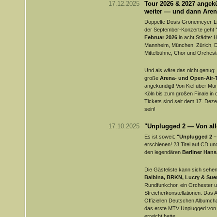
17.12.2025
Tour 2026 & 2027 angekü
weiter — und dann Aren
Doppelte Dosis Grönemeyer-Li
der September-Konzerte geht
Februar 2026
in acht Städte: 
Mannheim, München, Zürich, D
Mittelbühne, Chor und Orchest
Und als wäre das nicht genug:
große
Arena- und Open-Air-
angekündigt! Von Kiel über M
Köln bis zum großen Finale in 
Tickets sind seit dem 17. Dez
sein!
17.10.2025
"Unplugged 2 — Von all
Es ist soweit:
"Unplugged 2 –
erschienen! 23 Titel auf CD u
den legendären
Berliner Hans
Die Gästeliste kann sich sehe
Balbina, BRKN, Lucry & Sue
Rundfunkchor, ein Orchester 
Streicherkonstellationen. Das 
Offiziellen Deutschen Albumchar
das erste MTV Unplugged von 
erreicht hatte.