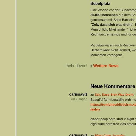
Bebelplatz
Eine Woche vor der Bundestags
30.000 Menschen
auf dem Berl
gemeinsam mit Soho Bani eine
"Zeit, dass sich was dreht"
.
Menschlich. Miteinander." richt
Rechtsextremismus und für den
Mit dabei waren auch Revolver
Herbert wäre nicht Herbert, we
Momenten vorangeht.
mehr davon!
Weitere News
»
Neue Kommentare
carissayi1
zu
Zeit, Dass Sich Was Dreht
:
vor
7
Tagen
Beautiful farm bestiality with 
https://tumblrpublicbdsm.
jaylyn
diaper poop porn starr e night 
eight tube porn free vids ameu
carissayi1
zu
Fêtez Cette Journée
: