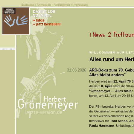
Startseite
|
Anmelden
|
Registrieren
|
Impressum
DAS IST LOS
CD / VINYL
» Infos
» jetzt bestellen!
WILLKOMMEN AUF LET
Alles rund um Her
31.03.2026
ARD-Doku zum 70. Gebu
Alles bleibt anders"
Herbert wird am
12. April 70 J
Ab dem
8. April
steht die 90-m
"Grönemeyer — Alles bleibt
bereit, am 13. April um 20:15 U
Der Film begleitet Herbert von 
die Gegenwart — inklusive de
seiner wiederkehrenden Angst vo
Interviews mit
Toni Kroos, An
Paula Hartmann
. Unbedingt e