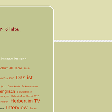
LÜSSELWÖRTERN
chum 40 Jahre
Buch
Das ist
lub-Tour 2007
jetzt
Demokratie
Dokumentation
englisch
Forumstreffen
nemeyer
Halbzeit–Tour Herbst 2012
Herbert im TV
Herbert
Interview
onte
James