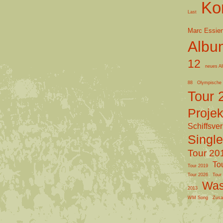
Ko
Last
Marc Essie
Albu
12
neues A
88
Olympische 
Tour 
Projek
Schiffsve
Single
Tour 20
To
Tour 2019
Tour 2026
Tour
Was
2013
WM Song
Zusa