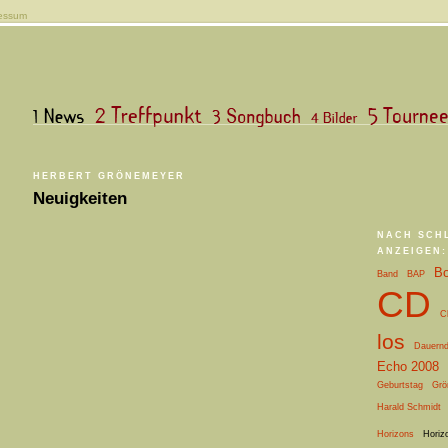
essum
HERBERT GRÖNEMEYER
Neuigkeiten
NACH SCH
ANZEIGEN:
Bo
Band
BAP
CD
C
los
Dauernd 
Echo 2008
Geburtstag
Grö
Harald Schmidt
Horizons
Horiz