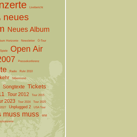
nzerte
Livebericht
neues
n
m
Neues Album
lbum Horizonte
Newsletter
Ö-Tour
Open Air
Spiele
2007
Pressekonferenz
te
Radio
Ruhr 2010
rkehr
Silbermond
Tickets
Songtexte
11
Tour 2012
Tour 2015
ur 2023
Tour 2024
Tour 2025
Unplugged 2
 2027
USA Tour
 muss muss
WM
tzkonzerte