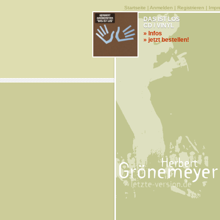
Startseite
|
Anmelden
|
Registrieren
|
Impr
DAS IST LOS
CD / VINYL
» Infos
» jetzt bestellen!