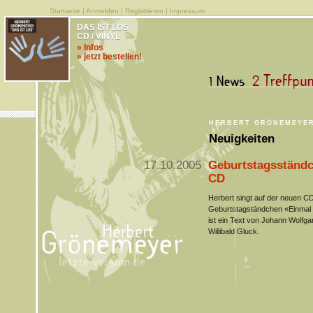
Startseite
|
Anmelden
|
Registrieren
|
Impressum
DAS IST LOS
CD / VINYL
» Infos
» jetzt bestellen!
HERBERT GRÖNEMEYE
Neuigkeiten
17.10.2005
Geburtstagsständc
CD
Herbert singt auf der neuen 
Geburtstagständchen «Einmal 
ist ein Text von Johann Wolfg
Willibald Gluck.