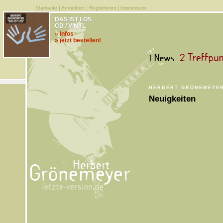
Startseite
|
Anmelden
|
Registrieren
|
Impressum
DAS IST LOS
CD / VINYL
» Infos
» jetzt bestellen!
HERBERT GRÖNEMEYE
Neuigkeiten