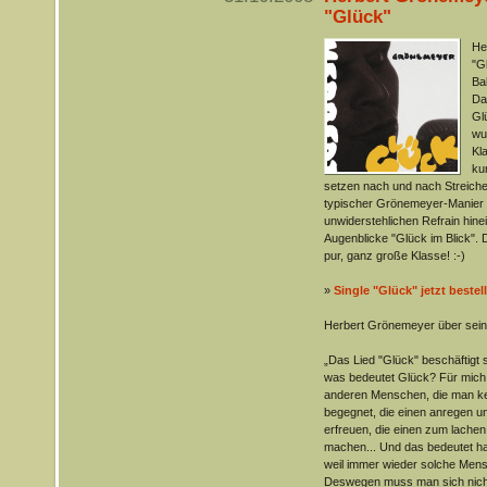
"Glück"
He
"G
Ba
Da
Gl
wu
Kl
ku
setzen nach und nach Streicher
typischer Grönemeyer-Manier i
unwiderstehlichen Refrain hinei
Augenblicke "Glück im Blick". D
pur, ganz große Klasse! :-)
»
Single "Glück" jetzt bestel
Herbert Grönemeyer über sein
„Das Lied "Glück" beschäftigt 
was bedeutet Glück? Für mich i
anderen Menschen, die man ke
begegnet, die einen anregen un
erfreuen, die einen zum lachen 
machen... Und das bedeutet hal
weil immer wieder solche Men
Deswegen muss man sich nicht g