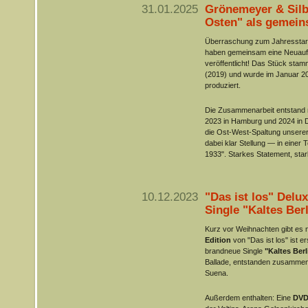
31.01.2025
Grönemeyer & Sil
Osten" als gemein
Überraschung zum Jahresstar
haben gemeinsam eine Neuau
veröffentlicht! Das Stück stam
(2019) und wurde im Januar 202
produziert.
Die Zusammenarbeit entstand 
2023 in Hamburg und 2024 in 
die Ost-West-Spaltung unserer
dabei klar Stellung — in einer 
1933". Starkes Statement, sta
10.12.2023
"Das ist los" Delu
Single "Kaltes Berl
Kurz vor Weihnachten gibt es
Edition
von "Das ist los" ist er
brandneue Single
"Kaltes Berl
Ballade, entstanden zusammen
Suena.
Außerdem enthalten: Eine
DVD