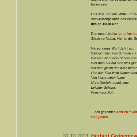
hören sein.
Das
ZDF
und das
WDR
Fernse
vom Außengelände des Welterb
live ab 15:30 Uhr
.
Das neue Lied ist
ab sofort b
Single verfügbar. Hier ist der S
Wo ein raues Wort dich trägt,
Weil dich hier kein Schaum ers
Wo man nicht dem Schein erlie
Weil man nur auf Sein was gibt
Wo man gleich den Kern benen
Und das Kind beim Namen ken
Von klarer offner Natur
Urverlässlich, sonnig stur
Leichter Schwur,
Komm zur Ruhr
...
…den gesamten
Text zu "Kom
Songbuch
.
31.10.2008
Herbert Grönemeye