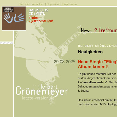
Startseite
|
Anmelden
|
Registrieren
|
Impressum
DAS IST LOS
CD / VINYL
» Infos
» jetzt bestellen!
HERBERT GRÖNEMEYE
Neuigkeiten
29.08.2025
Neue Single "Flie
Album kommt!
Es gibt neues Material! Mit der
ersten Vorgeschmack auf se
2 – Von allem anders"
. Der S
Ballade, entstanden zusamme
& Suena.
Das Album erscheint am
17. O
nach dem ersten MTV Unplugge