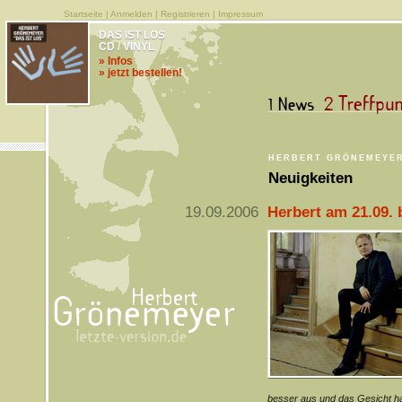
Startseite
|
Anmelden
|
Registrieren
|
Impressum
DAS IST LOS
CD / VINYL
» Infos
» jetzt bestellen!
HERBERT GRÖNEMEYE
Neuigkeiten
19.09.2006
Herbert am 21.09. 
besser aus und das Gesicht ha