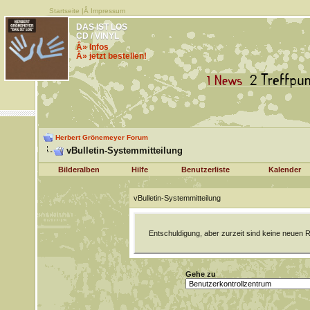
Startseite
|Â
Impressum
DAS IST LOS
CD / VINYL
Â» Infos
Â» jetzt bestellen!
Herbert Grönemeyer Forum
vBulletin-Systemmitteilung
Bilderalben
Hilfe
Benutzerliste
Kalender
vBulletin-Systemmitteilung
Entschuldigung, aber zurzeit sind keine neuen R
Gehe zu