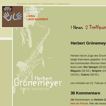
Startseite
|
Anmelden
|
Registrieren
|
Impressum
DAS IST LOS
CD / VINYL
» Infos
» jetzt bestellen!
Herbert Grönemeye
Herbert hat im Zuge des Ersc
einige Interviews gegeben. In 
den kommenden Wochen Interv
lesen sein:
Der Spiegel
(26.02
Magazin
(02.03.),
Brigitte
(14
(19.03.),
Galore
(28.03.)
von christian am 21. Februar 
38 Kommentare
Alle Kommentare zu
Herbert 
hier im Forum
. Hier die neues