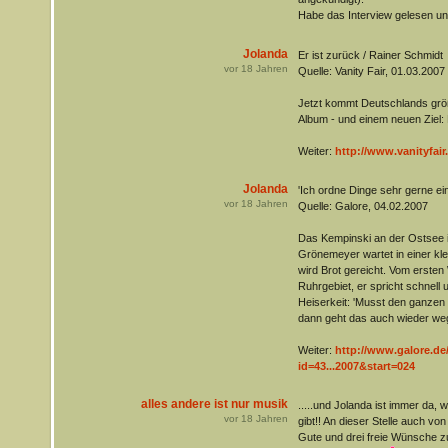
Habe das Interview gelesen un
Jolanda
Er ist zurück / Rainer Schmidt
vor
18
Jahren
Quelle: Vanity Fair, 01.03.2007
Jetzt kommt Deutschlands grö
Album - und einem neuen Ziel: B
Weiter:
http://www.vanityfair.d
Jolanda
'Ich ordne Dinge sehr gerne ein
vor
18
Jahren
Quelle: Galore, 04.02.2007
Das Kempinski an der Ostsee is
Grönemeyer wartet in einer klei
wird Brot gereicht. Vom ersten
Ruhrgebiet, er spricht schnell 
Heiserkeit: 'Musst den ganzen 
dann geht das auch wieder weg
Weiter:
http://www.galore.de
id=43...2007&start=024
alles andere ist nur musik
.....und Jolanda ist immer da,
vor
18
Jahren
gibt!! An dieser Stelle auch vo
Gute und drei freie Wünsche 