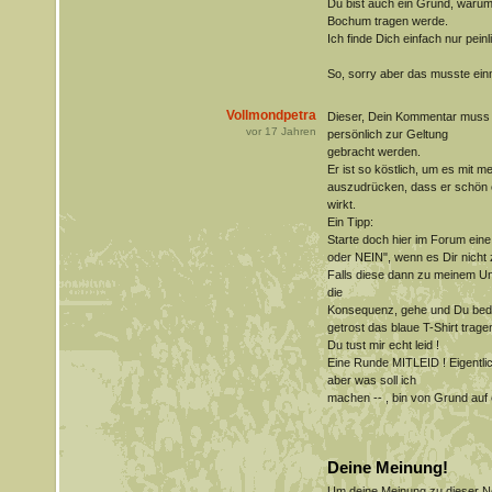
Du bist auch ein Grund, warum i
Bochum tragen werde.
Ich finde Dich einfach nur peinl
So, sorry aber das musste ein
Vollmondpetra
Dieser, Dein Kommentar muss 
vor
17
Jahren
persönlich zur Geltung
gebracht werden.
Er ist so köstlich, um es mit 
auszudrücken, dass er schön e
wirkt.
Ein Tipp:
Starte doch hier im Forum eine
oder NEIN", wenn es Dir nicht zu
Falls diese dann zu meinem Ung
die
Konsequenz, gehe und Du be
getrost das blaue T-Shirt trage
Du tust mir echt leid !
Eine Runde MITLEID ! Eigentlich
aber was soll ich
machen -- , bin von Grund auf
Deine Meinung!
Um deine Meinung zu dieser 