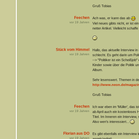
Gruß Tobias
Feechen
Ach was, er kann das ab
vor
19
Jahren
Viel neues gibts nicht, er ist e
netter Artikel. Vielleicht schaff
Stück vom Himmel
Hallo, das aktuelle Interview i
vor
19
Jahren
schlecht. Es geht darin um Polit
--> "Politiker ist ein Scheißjob
Kinder sowie über die Politik u
Album.
Sehr lesenswert. Themen in d
http://www.neon.de/magazi
Gruß Tobias
Feechen
Ich war eben im 'Müller', das is
vor
19
Jahren
ab April auch ein kostenloses 
Titel. Im Inneren ein Interview,
Also wen's interessiert...
Florian aus DO
Es gibt ebenfalls ein Interview i
vor
19
Jahren
angekündigt).