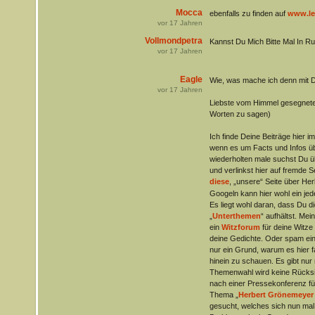
Mocca
ebenfalls zu finden auf
www.let
vor
17
Jahren
Vollmondpetra
Kannst Du Mich Bitte Mal In Ru
vor
17
Jahren
Eagle
Wie, was mache ich denn mit D
vor
17
Jahren
Liebste vom Himmel gesegnete 
Worten zu sagen)
Ich finde Deine Beiträge hier i
wenn es um Facts und Infos ü
wiederholten male suchst Du ü
und verlinkst hier auf fremde Se
diese
, „unsere“ Seite über Herb
Googeln kann hier wohl ein jed
Es liegt wohl daran, dass Du di
„
Unterthemen
“ aufhältst. Me
ein
Witzforum
für deine Witze
deine Gedichte. Oder spam ei
nur ein Grund, warum es hier 
hinein zu schauen. Es gibt nu
Themenwahl wird keine Rücks
nach einer Pressekonferenz f
Thema „
Herbert Grönemeyer
gesucht, welches sich nun mal