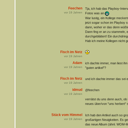
Feechen
Tja, ich hab das Playboy-Intervi
vor
19
Jahren
Fotos was an
War lustig, ein Kollege meckert
jetzt sogar schon im Playboy se
dann, woher er das denn wüßt
Dann fing er an zu stammeln, er
durchgeblättert! Ein durchdrin
Hab ich meine Kollegen nicht 
Fisch im Netz
vor
19
Jahren
Adam
ich dachte immer, man liest ih
vor
19
Jahren
"guten artikel"?
Fisch im Netz
und ich dachte immer das sei e
vor
19
Jahren
idmud
@feechen
vor
19
Jahren
verrätst du uns denn auch, ob 
neues über/von "uns herbert" 
Stück vom Himmel
Ich hab den Artikel auch so gro
vor
19
Jahren
großartigen Neuigkeiten. Es g
das neue Album (ähnl. WOM-M