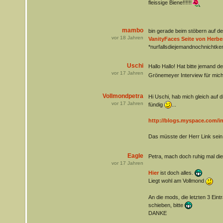
fleissige Biene!!!!!!
mambo
bin gerade beim stöbern auf der
vor
18
Jahren
VanityFaces Seite von Herbe
*nurfallsdiejemandnochnichtke
Uschi
Hallo Hallo! Hat bitte jemand d
vor
17
Jahren
Grönemeyer Interview für mic
Vollmondpetra
Hi Uschi, hab mich gleich auf
vor
17
Jahren
fündig
...
http://blogs.myspace.com/i
Das müsste der Herr Link sein
Eagle
Petra, mach doch ruhig mal di
vor
17
Jahren
Hier
ist doch alles.
Liegt wohl am Vollmond
An die mods, die letzten 3 Eint
schieben, bitte
DANKE