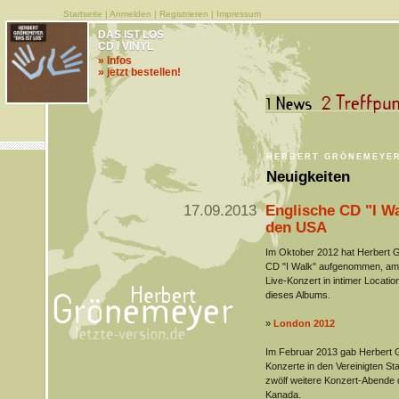
Startseite
|
Anmelden
|
Registrieren
|
Impressum
DAS IST LOS
CD / VINYL
» Infos
» jetzt bestellen!
HERBERT GRÖNEMEYE
Neuigkeiten
17.09.2013
Englische CD "I Wa
den USA
Im Oktober 2012 hat Herbert 
CD "I Walk" aufgenommen, am 
Live-Konzert in intimer Locat
dieses Albums.
»
London 2012
Im Februar 2013 gab Herbert 
Konzerte in den Vereinigten St
zwölf weitere Konzert-Abende 
Kanada.