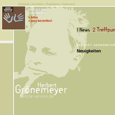
Startseite
|
Anmelden
|
Registrieren
|
Impressum
DAS IST LOS
CD / VINYL
» Infos
» jetzt bestellen!
HERBERT GRÖNEMEYE
Neuigkeiten