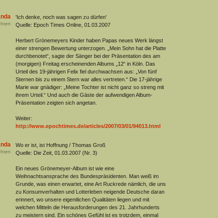
anda
'Ich denke, noch was sagen zu dürfen'
hren
Quelle: Epoch Times Online, 01.03.2007
Herbert Grönemeyers Kinder haben Papas neues Werk längst
einer strengen Bewertung unterzogen. „Mein Sohn hat die Platte
durchbenotet“, sagte der Sänger bei der Präsentation des am
(morgigen) Freitag erscheinenden Albums „12“ in Köln. Das
Urteil des 19-jährigen Felix fiel durchwachsen aus: „Von fünf
Sternen bis zu einem Stern war alles vertreten.“ Die 17-jährige
Marie war gnädiger: „Meine Tochter ist nicht ganz so streng mit
ihrem Urteil.“ Und auch die Gäste der aufwendigen Album-
Präsentation zeigten sich angetan.
Weiter:
http://www.epochtimes.de/articles/2007/03/01/94013.html
anda
Wo er ist, ist Hoffnung / Thomas Groß
hren
Quelle: Die Zeit, 01.03.2007 (Nr. 3)
Ein neues Grönemeyer-Album ist wie eine
Weihnachtsansprache des Bundespräsidenten. Man weiß im
Grunde, was einen erwartet, eine Art Ruckrede nämlich, die uns
zu Konsumverhalten und Lotterleben neigende Deutsche daran
erinnert, wo unsere eigentlichen Qualitäten liegen und mit
welchen Mitteln die Herausforderungen des 21. Jahrhunderts
zu meistern sind. Ein schönes Gefühl ist es trotzdem, einmal