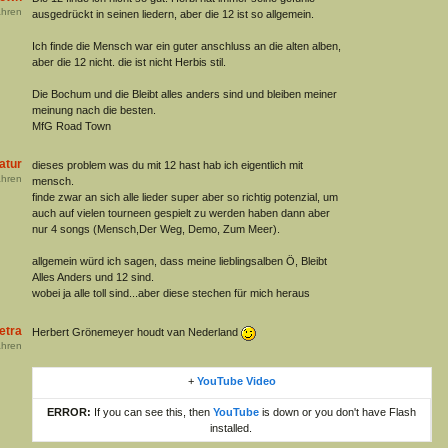
hren
ausgedrückt in seinen liedern, aber die 12 ist so allgemein.
Ich finde die Mensch war ein guter anschluss an die alten alben,
aber die 12 nicht. die ist nicht Herbis stil.
Die Bochum und die Bleibt alles anders sind und bleiben meiner
meinung nach die besten.
MfG Road Town
atur
dieses problem was du mit 12 hast hab ich eigentlich mit
hren
mensch.
finde zwar an sich alle lieder super aber so richtig potenzial, um
auch auf vielen tourneen gespielt zu werden haben dann aber
nur 4 songs (Mensch,Der Weg, Demo, Zum Meer).
allgemein würd ich sagen, dass meine lieblingsalben Ö, Bleibt
Alles Anders und 12 sind.
wobei ja alle toll sind...aber diese stechen für mich heraus
etra
Herbert Grönemeyer houdt van Nederland
hren
+
YouTube Video
ERROR:
If you can see this, then
YouTube
is down or you don't have Flash
installed.