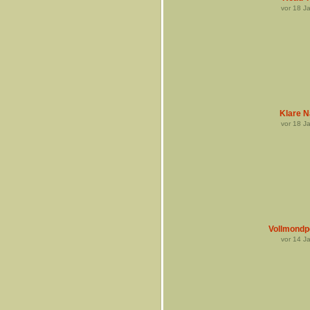
vor
18
Ja
Klare N
vor
18
Ja
Vollmondp
vor
14
Ja