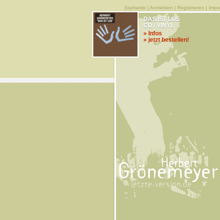
Startseite
|
Anmelden
|
Registrieren
|
Impr
DAS IST LOS
CD / VINYL
» Infos
» jetzt bestellen!