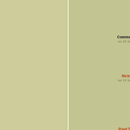
Commo
vor
18
Ja
Nick
vor
18
Ja
Road 