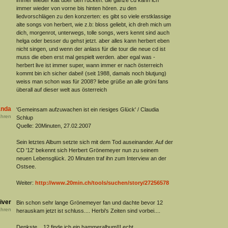
immer wieder kalt über den rücken. die ganze cd kann ich
immer wieder von vorne bis hinten hören. zu den
liedvorschlägen zu den konzerten: es gibt so viele erstklassige
alte songs von herbert, wie z.b: bloss geliebt, ich dreh mich um
dich, morgenrot, unterwegs, tolle songs, wers kennt sind auch
helga oder besser du gehst jetzt. aber alles kann herbert eben
nicht singen, und wenn der anlass für die tour die neue cd ist
muss die eben erst mal gespielt werden. aber egal was -
herbert live ist immer super, wann immer er nach österreich
kommt bin ich sicher dabei! (seit 1988, damals noch blutjung)
weiss man schon was für 2008? liebe grüße an alle gröni fans
überall auf dieser welt aus österreich
anda
'Gemeinsam aufzuwachen ist ein riesiges Glück' / Claudia
hren
Schlup
Quelle: 20Minuten, 27.02.2007
Sein letztes Album setzte sich mit dem Tod auseinander. Auf der
CD '12' bekennt sich Herbert Grönemeyer nun zu seinem
neuen Lebensglück. 20 Minuten traf ihn zum Interview an der
Ostsee.
Weiter:
http://www.20min.ch/tools/suchen/story/27256578
iver
Bin schon sehr lange Grönemeyer fan und dachte bevor 12
hren
herauskam jetzt ist schluss.... Herbi's Zeiten sind vorbei....
Denkste... 12 finde ich ein hammeralbum!!! echt