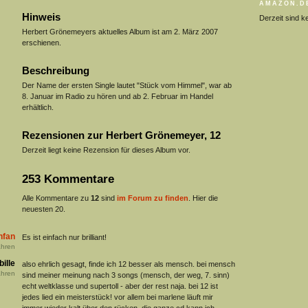
AMAZON.D
Hinweis
Derzeit sind k
Herbert Grönemeyers aktuelles Album ist am 2. März 2007
erschienen.
Beschreibung
Der Name der ersten Single lautet "Stück vom Himmel", war ab
8. Januar im Radio zu hören und ab 2. Februar im Handel
erhältlich.
Rezensionen zur Herbert Grönemeyer, 12
Derzeit liegt keine Rezension für dieses Album vor.
253 Kommentare
Alle Kommentare zu
12
sind
im Forum zu finden
. Hier die
neuesten 20.
nfan
Es ist einfach nur brilliant!
hren
bille
also ehrlich gesagt, finde ich 12 besser als mensch. bei mensch
hren
sind meiner meinung nach 3 songs (mensch, der weg, 7. sinn)
echt weltklasse und supertoll - aber der rest naja. bei 12 ist
jedes lied ein meisterstück! vor allem bei marlene läuft mir