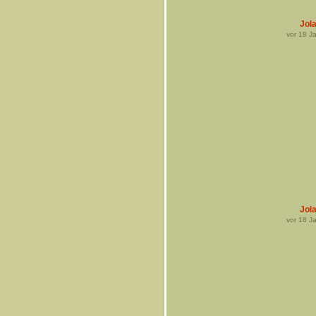
Jol
vor
18
Ja
Jol
vor
18
Ja