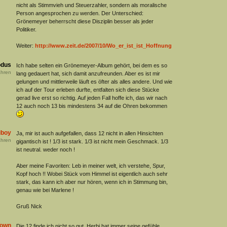
nicht als Stimmvieh und Steuerzahler, sondern als moralische
Person angesprochen zu werden. Der Unterschied:
Grönemeyer beherrscht diese Disziplin besser als jeder
Politiker.
Weiter:
http://www.zeit.de/2007/10/Wo_er_ist_ist_Hoffnung
dus
Ich habe selten ein Grönemeyer-Album gehört, bei dem es so
hren
lang gedauert hat, sich damit anzufreunden. Aber es ist mir
gelungen und mittlerweile läuft es öfter als alles andere. Und wie
ich auf der Tour erleben durfte, entfalten sich diese Stücke
gerad live erst so richtig. Auf jeden Fall hoffe ich, das wir nach
12 auch noch 13 bis mindestens 34 auf die Ohren bekommen
iboy
Ja, mir ist auch aufgefallen, dass 12 nicht in allen Hinsichten
hren
gigantisch ist ! 1/3 ist stark. 1/3 ist nicht mein Geschmack. 1/3
ist neutral. weder noch !
Aber meine Favoriten: Leb in meiner welt, ich verstehe, Spur,
Kopf hoch !! Wobei Stück vom Himmel ist eigentlich auch sehr
stark, das kann ich aber nur hören, wenn ich in Stimmung bin,
genau wie bei Marlene !
Gruß Nick
Town
Die 12 finde ich nicht so gut. Herbi hat immer seine gefühle