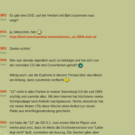
nj0y
Es gibt eine DVD, auf der Herbert mit Bløf zusammen was
hren
singt?
etra
ja, bitteschön, hier
hren
http://blof.merchandise-entertainmen...ve-2004-dvd-cd
nj0y
Danke schön!
hren
into
Wer war damals eigentlich auch so bekloppt und hat sich von
hren
der normalen CD alle drei Coverfarben geholt?
Witzig auch, wie die Euphorie in diesem Thread über das Album
am Anfang, dann zusehenst verflacht
hum
"12" steht in allen Farben in meiner Sammlung! Ich bin seit 1984
hren
süchtig und sammle alles. Mit dem Internet hat höchstens meine
Schnipseljagd nach Artikeln nachgelassen. Nichts destotrotz hat
mir meine Mutter (79) diese Woche einen Artikel zur neuen
Platte aus ihrerRegionalzeitung geschickt.
into
Ich habe die "12" als DD 5.1. zum ersten Mal im Player und
hren
merke jetzt erst, dass im Menü die Orchesterversion von "Liebe
liegt nicht" läuft, zumindest als Auszug. Die Sachen gibts aber