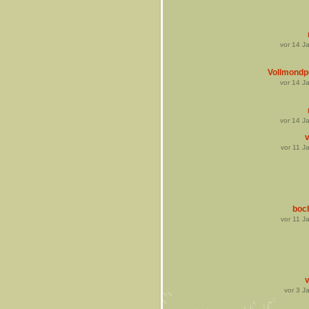
vor
14
Ja
Vollmondp
vor
14
Ja
vor
14
Ja
v
vor
11
Ja
boc
vor
11
Ja
v
vor
3
Ja