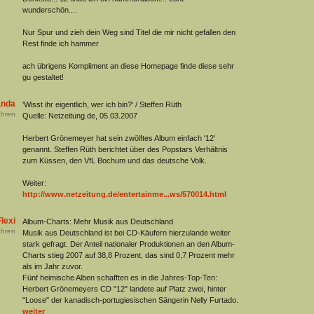
wunderschön....
Nur Spur und zieh dein Weg sind Titel die mir nicht gefallen den
Rest finde ich hammer
ach übrigens Kompliment an diese Homepage finde diese sehr
gu gestaltet!
anda
'Wisst ihr eigentlich, wer ich bin?' / Steffen Rüth
hren
Quelle: Netzeitung.de, 05.03.2007
Herbert Grönemeyer hat sein zwölftes Album einfach '12'
genannt. Steffen Rüth berichtet über des Popstars Verhältnis
zum Küssen, den VfL Bochum und das deutsche Volk.
Weiter:
http://www.netzeitung.de/entertainme...ws/570014.html
lexi
Album-Charts: Mehr Musik aus Deutschland
hren
Musik aus Deutschland ist bei CD-Käufern hierzulande weiter
stark gefragt. Der Anteil nationaler Produktionen an den Album-
Charts stieg 2007 auf 38,8 Prozent, das sind 0,7 Prozent mehr
als im Jahr zuvor.
Fünf heimische Alben schafften es in die Jahres-Top-Ten:
Herbert Grönemeyers CD "12" landete auf Platz zwei, hinter
"Loose" der kanadisch-portugiesischen Sängerin Nelly Furtado.
weiter