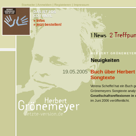
Startseite
|
Anmelden
|
Registrieren
|
Impressum
DAS IST LOS
CD / VINYL
» Infos
» jetzt bestellen!
HERBERT GRÖNEMEYE
Neuigkeiten
19.05.2005
Buch über Herber
Songtexte
Verena Scheffel hat ein Buch g
Grönemeyers Songtexte analys
Gesellschaftsreflexionen in 
im Juni 2006 veröffentlicht.