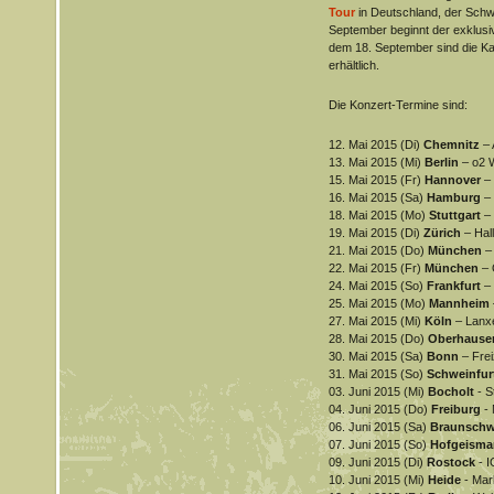
Tour
in Deutschland, der Schw
September beginnt der exklusi
dem 18. September sind die Kar
erhältlich.
Die Konzert-Termine sind:
12. Mai 2015 (Di)
Chemnitz
–
13. Mai 2015 (Mi)
Berlin
– o2 
15. Mai 2015 (Fr)
Hannover
–
16. Mai 2015 (Sa)
Hamburg
–
18. Mai 2015 (Mo)
Stuttgart
–
19. Mai 2015 (Di)
Zürich
– Hal
21. Mai 2015 (Do)
München
–
22. Mai 2015 (Fr)
München
– 
24. Mai 2015 (So)
Frankfurt
–
25. Mai 2015 (Mo)
Mannheim
27. Mai 2015 (Mi)
Köln
– Lanx
28. Mai 2015 (Do)
Oberhaus
30. Mai 2015 (Sa)
Bonn
– Fre
31. Mai 2015 (So)
Schweinfur
03. Juni 2015 (Mi)
Bocholt
- S
04. Juni 2015 (Do)
Freiburg
-
06. Juni 2015 (Sa)
Braunsch
07. Juni 2015 (So)
Hofgeisma
09. Juni 2015 (Di)
Rostock
- 
10. Juni 2015 (Mi)
Heide
- Mar