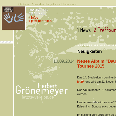
Startseite
|
Anmelden
|
Registrieren
|
Impressum
DAS IST LOS
CD / VINYL
» Infos
» jetzt bestellen!
HERBERT GRÖNEMEYE
Neuigkeiten
10.09.2014
Neues Album "Daue
Tournee 2015
Das 14. Studioalbum von Herb
jetzt“
und wird am 21. Novembe
Das Album kann z. B. bei amaz
werden.
Laut amazon.de wird es von "Dau
Edition incl. Bonustracks geben
Im Mai und Juni 2015 geht es 