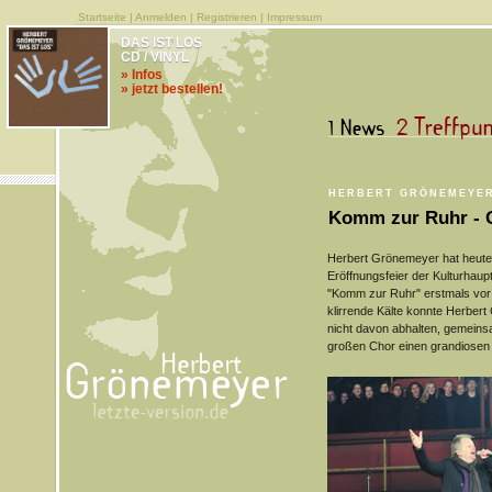
Startseite
|
Anmelden
|
Registrieren
|
Impressum
DAS IST LOS
CD / VINYL
» Infos
» jetzt bestellen!
HERBERT GRÖNEMEYER
Komm zur Ruhr - 
Herbert Grönemeyer hat heute 
Eröffnungsfeier der Kulturhau
"Komm zur Ruhr" erstmals vor 
klirrende Kälte konnte Herbe
nicht davon abhalten, gemeins
großen Chor einen grandiosen A