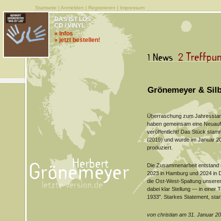
Startseite
|
Anmelden
|
Registrieren
|
Impressum
DAS IST LOS
CD / VINYL
» Infos
» jetzt bestellen!
Grönemeyer & Sil
Überraschung zum Jahresstar
haben gemeinsam eine Neuau
veröffentlicht! Das Stück stam
(2019) und wurde im Januar 202
produziert.
Die Zusammenarbeit entstand 
2023 in Hamburg und 2024 in 
die Ost-West-Spaltung unserer
dabei klar Stellung — in einer 
1933". Starkes Statement, sta
von christian am 31. Januar 2