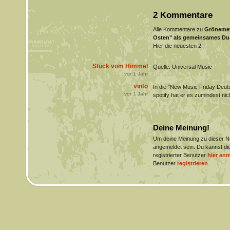
2 Kommentare
Alle Kommentare zu
Grönemey
Osten" als gemeinsames Du
Hier die neuesten 2.
Stück vom Himmel
Quelle: Universal Music
vor
1
Jahr
vinto
In die "New Music Friday Deutsc
vor
1
Jahr
spotify hat er es zumindest nic
Deine Meinung!
Um deine Meinung zu dieser 
angemeldet sein. Du kannst dic
registrierter Benutzer
hier an
Benutzer
registrieren
.