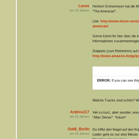
Luxus
Herbert Grönemeyer hat die Mu
vor
15
Jahren
"The American".
Link:
http://www.letzte-versi
american/
Gerne könnt Ihr hier über die e
Informationen zusammentrage
Snippets (zum Reinhören) auf
http://www.amazon.de/gp/pr
ERROR:
If you can see thi
Welche Tracks sind schön? W
Andrea117
Viel zu kurz, aber wunder, wun
vor
15
Jahren
"After Dinner". *träum*
Goldi_Berlin
Du triffst den Nagel auf den Kop
vor
15
Jahren
Leider geht es nur eine Minute