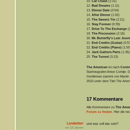
10.
Car Chase
(1:31)
12.
Bad Dreams
(1:11)
13.
Dinner Date
(0:54)
14.
After Dinner
(1:02)
15.
The Sweets Tin
(2:21)
16.
Stay Forever
(0:39)
17.
Drive To The Exchange
(2
19.
The Procession
(2:16)
20.
Mr. Butterfly's Last Jour
21.
End Credits (Guitar)
(0:5
22.
End Credits (Piano)
(1:55
24.
Jack Gathers Parts
(1:36)
25.
The Tunnel
(3:13)
The American
ist nach
Contr
Starfotografen Anton Corbijn.
Gentleman
stammt von Martin 
2010 unter dem Titel
The Amer
17 Kommentare
Alle Kommentare zu
The Amer
Forum zu finden
. Hier die ne
Landunter
und was soll das sein?
vor
15
Jahren