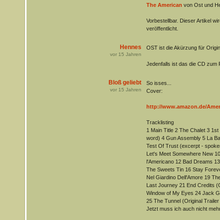
The American
von Ost und H
Vorbestellbar. Dieser Artikel 
veröffentlicht.
Hennes
OST ist die Akürzung für Orig
vor
15
Jahren
Jedenfalls ist das die CD zum 
Bloß geliebt
So isses...
vor
15
Jahren
Cover:
http://www.amazon.de/Ameri
Tracklisting
1 Main Title 2 The Chalet 3 1st
word) 4 Gun Assembly 5 La Ba
Test Of Trust (excerpt - spoken
Let's Meet Somewhere New 10
l'Americano 12 Bad Dreams 13 
The Sweets Tin 16 Stay Forev
Nel Giardino Dell'Amore 19 The
Last Journey 21 End Credits (G
Window of My Eyes 24 Jack Gat
25 The Tunnel (Original Trailer
Jetzt muss ich auch nicht mehr