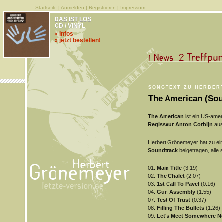
Startseite
|
Anmelden
|
Registrieren
|
Impressum
DAS IST LOS
CD / VINYL
» Infos
» jetzt bestellen!
SONGTEXT ZU HERBER
The American (Sou
The American
ist ein US-amer
Regisseur Anton Corbijn
aus
Herbert Grönemeyer hat zu ei
Soundtrack
beigetragen, alle s
01.
Main Title
(3:19)
02.
The Chalet
(2:07)
03.
1st Call To Pavel
(0:16)
04.
Gun Assembly
(1:55)
07.
Test Of Trust
(0:37)
08.
Filling The Bullets
(1:26)
09.
Let's Meet Somewhere 