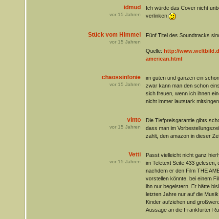
idmud
Ich würde das Cover nicht unb
vor
15
Jahren
verlinken
Stück vom Himmel
Fünf Titel des Soundtracks sin
vor
15
Jahren
Quelle:
http://www.weltbild.de
american.html
chaossinfonie
im guten und ganzen ein schöne
vor
15
Jahren
zwar kann man den schon einsc
sich freuen, wenn ich ihnen ein
nicht immer lautstark mitsinge
vinto
Die Tiefpreisgarantie gibts sc
vor
15
Jahren
dass man im Vorbestellungszei
zahlt, den amazon in dieser Zei
Vetti
Passt vielleicht nicht ganz hie
vor
15
Jahren
im Teletext Seite 433 gelesen,
nachdem er den Film THE AME
vorstellen könnte, bei einem F
ihn nur begeistern. Er hätte bi
letzten Jahre nur auf die Musik
Kinder aufziehen und großwerde
Aussage an die Frankfurter R