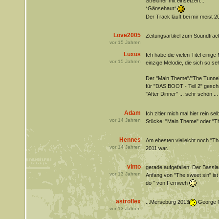
Streicher mit einsetzen...
*Gänsehaut*
Der Track läuft bei mir meist 20
Love2005
Zeitungsartikel zum Soundtrac
vor
15
Jahren
Luxus
Ich habe die vielen Titel einige 
vor
15
Jahren
einzige Melodie, die sich so seh
Der "Main Theme"/"The Tunnel" 
für "DAS BOOT - Teil 2" geschr
"After Dinner" ... sehr schön .
Adam
Ich zitier mich mal hier rein se
vor
14
Jahren
Stücke: "Main Theme" oder "Th
Hennes
Am ehesten vielleicht noch "Th
vor
14
Jahren
2011 war.
vinto
gerade aufgefallen: Der Bassla
vor
13
Jahren
Anfang von "The sweet sin" ist 
do " von Fernweh
astroflex
...Merseburg 2013
George 
vor
13
Jahren