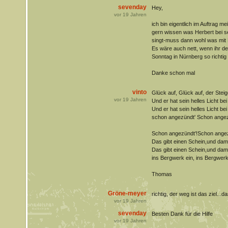
sevenday
Hey,
vor
19
Jahren
ich bin eigentlich im Auftrag 
gern wissen was Herbert bei se
singt-muss dann wohl was mit
Es wäre auch nett, wenn ihr de
Sonntag in Nürnberg so richtig 
Danke schon mal
vinto
Glück auf, Glück auf, der Stei
vor
19
Jahren
Und er hat sein helles Licht bei
Und er hat sein helles Licht bei
schon angezündt' Schon angez
Schon angezündt'!Schon angez
Das gibt einen Schein,und dami
Das gibt einen Schein,und dami
ins Bergwerk ein, ins Bergwerk
Thomas
Gröne-meyer
richtig, der weg ist das ziel...da
vor
19
Jahren
sevenday
Besten Dank für die Hilfe
vor
19
Jahren