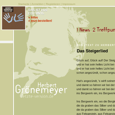
Startseite
|
Anmelden
|
Registrieren
|
Impressum
DAS IST LOS
CD / VINYL
» Infos
» jetzt bestellen!
SONGTEXT ZU HERBER
Das Steigerlied
Glück auf, Glück auf! Der Stei
und er hat sein helles Licht bei
und er hat sein helles Licht bei
schon angezündt, schon angez
Hat's angezündt, 's wirft seine
und damit so fahren wir bei der
und damit so fahren wir bei de
ins Bergwerk ein, ins Bergwerk
Ins Bergwerk ein, wo die Bergle
die da graben das Silber und d
die da graben das Silber und d
aus Felsgestein, aus Felsgeste