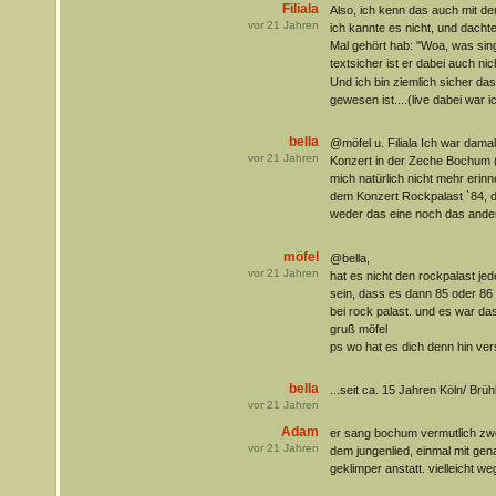
Filiala
Also, ich kenn das auch mit d
vor
21
Jahren
ich kannte es nicht, und dachte
Mal gehört hab: "Woa, was sing
textsicher ist er dabei auch nic
Und ich bin ziemlich sicher da
gewesen ist....(live dabei war i
bella
@möfel u. Filiala Ich war dam
vor
21
Jahren
Konzert in der Zeche Bochum (
mich natürlich nicht mehr erinn
dem Konzert Rockpalast `84, 
weder das eine noch das ander
möfel
@bella,
vor
21
Jahren
hat es nicht den rockpalast j
sein, dass es dann 85 oder 86 g
bei rock palast. und es war da
gruß möfel
ps wo hat es dich denn hin ve
bella
...seit ca. 15 Jahren Köln/ Brüh
vor
21
Jahren
Adam
er sang bochum vermutlich zwe
vor
21
Jahren
dem jungenlied, einmal mit ge
geklimper anstatt. vielleicht w