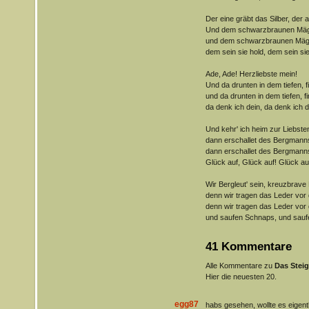
Der eine gräbt das Silber, der 
Und dem schwarzbraunen Mägde
und dem schwarzbraunen Mägde
dem sein sie hold, dem sein sie
Ade, Ade! Herzliebste mein!
Und da drunten in dem tiefen, f
und da drunten in dem tiefen, f
da denk ich dein, da denk ich d
Und kehr' ich heim zur Liebste
dann erschallet des Bergmanns
dann erschallet des Bergmanns
Glück auf, Glück auf! Glück au
Wir Bergleut' sein, kreuzbrave 
denn wir tragen das Leder vor
denn wir tragen das Leder vor
und saufen Schnaps, und sauf
41 Kommentare
Alle Kommentare zu
Das Steig
Hier die neuesten 20.
egg87
habs gesehen, wollte es eigent