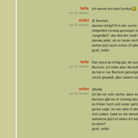
bella
Ich werde erst jetzt konfus
vor
21
Jahren
möfel
@ feechen,
vor
21
Jahren
absolut richtg!!!!!! in der zech
steigerlied vorweg gesungen 
Jungenlied". das lied der stad
damals jeder. ob es heute noch 
wohne jetzt auch schon 15 jah
gruß, möfel
bella
Das passt ja richtig gut, bin au
vor
21
Jahren
Bochum, ich habe aber die A
da hat er nur Bochum gesung
zeche gespielt, alles andere w
möfel
@bella
vor
21
Jahren
ich bin mir sehr sicher, dass 
bochum gibt wo er vorweg das 
es früher hoch und runter gehö
genau sage. es war aber in de
rock palast. hatte es mir dam
aufnahme jetzt ist weiss ich le
du denn?
gruß, möfel