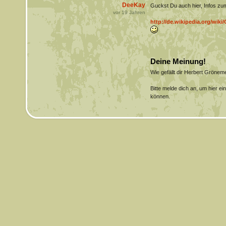
DeeKay
Guckst Du auch hier, Infos zum 
vor
19
Jahren
http://de.wikipedia.org/wik
Deine Meinung!
Wie gefällt dir Herbert Gröne
Bitte melde dich an, um hier e
können.