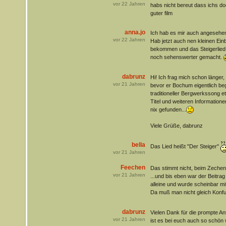
vor
22
Jahren
habs nicht bereut dass ichs d
guter film
anna.jo
Ich hab es mir auch angesehe
vor
22
Jahren
Hab jetzt auch nen kleinen Einbl
bekommen und das Steigerlied 
noch sehenswerter gemacht.
dabrunz
Hi! Ich frag mich schon länger,
vor
21
Jahren
bevor er Bochum eigentlich beg
traditioneller Bergwerkssong e
Titel und weiteren Information
nix gefunden...
Viele Grüße, dabrunz
bella
Das Lied heißt "Der Steiger"
vor
21
Jahren
Feechen
Das stimmt nicht, beim Zechen
vor
21
Jahren
...und bis eben war der Beitr
alleine und wurde scheinbar m
Da muß man nicht gleich Kon
dabrunz
Vielen Dank für die prompte An
vor
21
Jahren
ist es bei euch auch so schön 