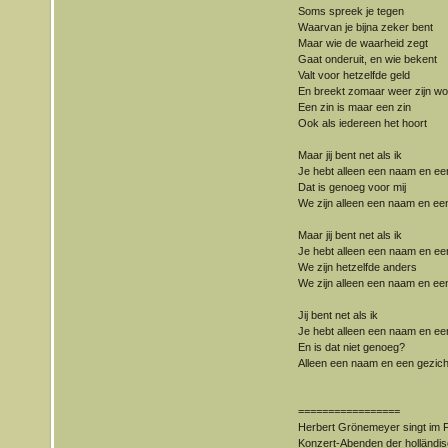
Soms spreek je tegen
Waarvan je bijna zeker bent
Maar wie de waarheid zegt
Gaat onderuit, en wie bekent
Valt voor hetzelfde geld
En breekt zomaar weer zijn wo
Een zin is maar een zin
Ook als iedereen het hoort
Maar jij bent net als ik
Je hebt alleen een naam en ee
Dat is genoeg voor mij
We zijn alleen een naam en ee
Maar jij bent net als ik
Je hebt alleen een naam en ee
We zijn hetzelfde anders
We zijn alleen een naam en ee
Jij bent net als ik
Je hebt alleen een naam en ee
En is dat niet genoeg?
Alleen een naam en een gezich
=================
Herbert Grönemeyer singt im Fe
Konzert-Abenden der holländis