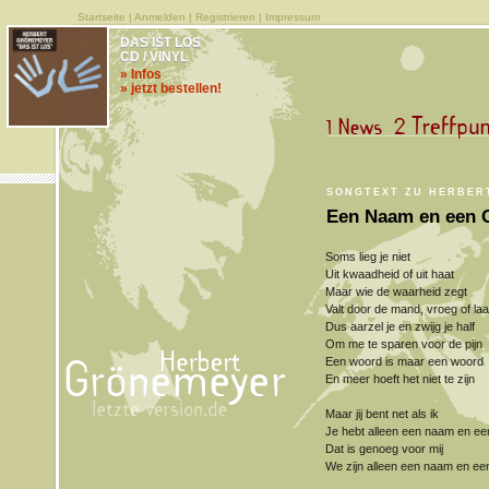
Startseite
|
Anmelden
|
Registrieren
|
Impressum
DAS IST LOS
CD / VINYL
» Infos
» jetzt bestellen!
SONGTEXT ZU HERBER
Een Naam en een 
Soms lieg je niet
Uit kwaadheid of uit haat
Maar wie de waarheid zegt
Valt door de mand, vroeg of laa
Dus aarzel je en zwijg je half
Om me te sparen voor de pijn
Een woord is maar een woord
En meer hoeft het niet te zijn
Maar jij bent net als ik
Je hebt alleen een naam en ee
Dat is genoeg voor mij
We zijn alleen een naam en ee