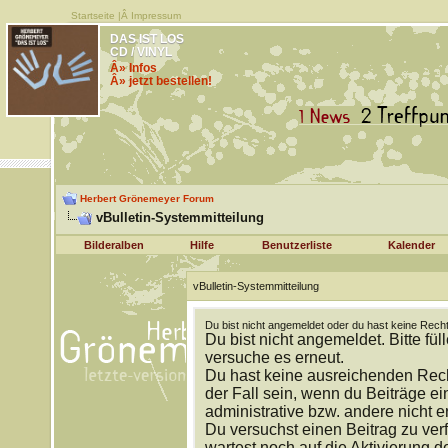
Startseite
|Â
Impressum
DAS IST LOS
CD / VINYL
Â» Infos
Â» jetzt bestellen!
Herbert Grönemeyer Forum
vBulletin-Systemmitteilung
Bilderalben
Hilfe
Benutzerliste
Kalender
vBulletin-Systemmitteilung
Du bist nicht angemeldet oder du hast keine Recht
Du bist nicht angemeldet. Bitte fül
versuche es erneut.
Du hast keine ausreichenden Rech
der Fall sein, wenn du Beiträge 
administrative bzw. andere nicht e
Du versuchst einen Beitrag zu ver
wartest noch auf die Aktivierung d