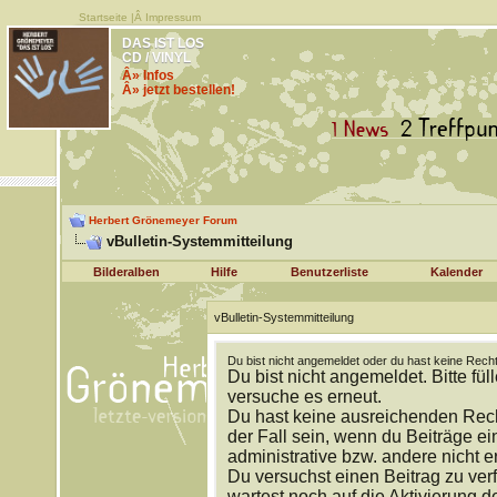
Startseite
|Â
Impressum
DAS IST LOS
CD / VINYL
Â» Infos
Â» jetzt bestellen!
Herbert Grönemeyer Forum
vBulletin-Systemmitteilung
Bilderalben
Hilfe
Benutzerliste
Kalender
vBulletin-Systemmitteilung
Du bist nicht angemeldet oder du hast keine Recht
Du bist nicht angemeldet. Bitte fül
versuche es erneut.
Du hast keine ausreichenden Rech
der Fall sein, wenn du Beiträge 
administrative bzw. andere nicht e
Du versuchst einen Beitrag zu ver
wartest noch auf die Aktivierung d