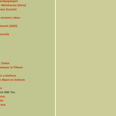
 aufgegangen
 Wörthersee (Intro)
een Gezicht
n unserm Leben
Mensch (2022)
Journée
 Zeiten
emeyer in Filmen
in a Uniform
en Mann in Uniform
en
me With You
ory
hr
Lena