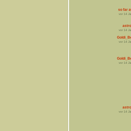
so far 
vor
14
Ja
astro
vor
14
Ja
Goldi_Be
vor
14
Ja
Goldi_Be
vor
14
Ja
astro
vor
14
Ja