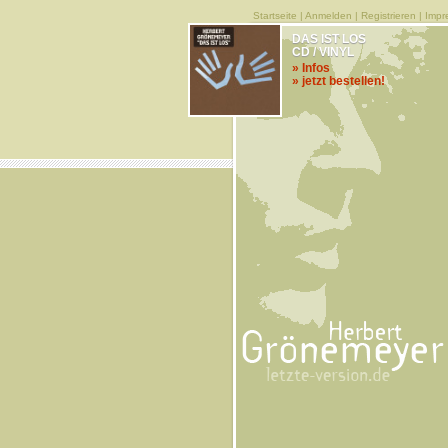
Startseite
|
Anmelden
|
Registrieren
|
Impr
DAS IST LOS
CD / VINYL
» Infos
» jetzt bestellen!