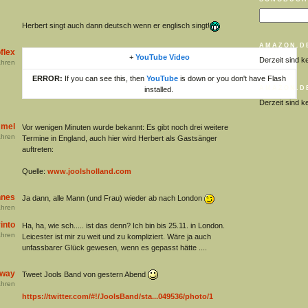
Herbert singt auch dann deutsch wenn er englisch singt!
AMAZON.D
flex
+
YouTube Video
Derzeit sind k
hren
ERROR:
If you can see this, then
YouTube
is down or you don't have Flash
AMAZON.D
installed.
Derzeit sind k
mmel
Vor wenigen Minuten wurde bekannt: Es gibt noch drei weitere
hren
Termine in England, auch hier wird Herbert als Gastsänger
auftreten:
Quelle:
www.joolsholland.com
nes
Ja dann, alle Mann (und Frau) wieder ab nach London
hren
into
Ha, ha, wie sch..... ist das denn? Ich bin bis 25.11. in London.
hren
Leicester ist mir zu weit und zu kompliziert. Wäre ja auch
unfassbarer Glück gewesen, wenn es gepasst hätte ....
away
Tweet Jools Band von gestern Abend
hren
https://twitter.com/#!/JoolsBand/sta...049536/photo/1