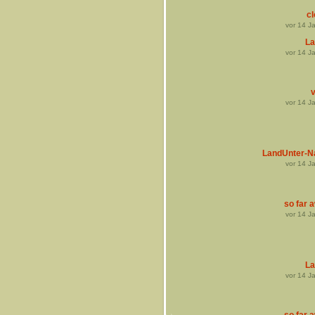
cl
vor
14
Ja
La
vor
14
Ja
v
vor
14
Ja
LandUnter-N
vor
14
Ja
so far 
vor
14
Ja
La
vor
14
Ja
so far 