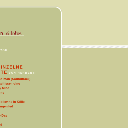
 YOU
EINZELNE
KTE
VON HERBERT:
d man (Soundtrack)
schissen ging
y Mind
One
bliev he in Kölle
ngenlied
e Day
ed