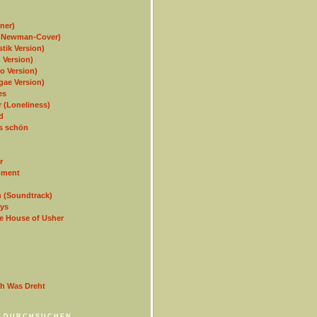
ner)
y Newman-Cover)
tik Version)
 Version)
o Version)
ae Version)
es
 (Loneliness)
d
as schön
r
oment
 (Soundtrack)
ys
he House of Usher
ch Was Dreht
 DURCHSUCHEN