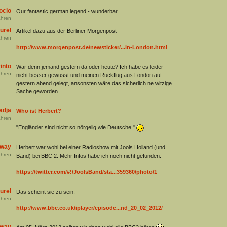
oclo
Our fantastic german legend - wunderbar
hren
urel
Artikel dazu aus der Berliner Morgenpost
hren
http://www.morgenpost.de/newsticker/...in-London.html
into
War denn jemand gestern da oder heute? Ich habe es leider
hren
nicht besser gewusst und meinen Rückflug aus London auf
gestern abend gelegt, ansonsten wäre das sicherlich ne witzige
Sache geworden.
adja
Who ist Herbert?
hren
"Engländer sind nicht so nörgelig wie Deutsche."
away
Herbert war wohl bei einer Radioshow mit Jools Holland (und
hren
Band) bei BBC 2. Mehr Infos habe ich noch nicht gefunden.
https://twitter.com/#!/JoolsBand/sta...359360/photo/1
urel
Das scheint sie zu sein:
hren
http://www.bbc.co.uk/iplayer/episode...nd_20_02_2012/
away