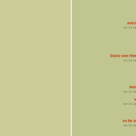
astro
vor
14
Ja
Stück vom Hi
vor
14
Ja
Hen
vor
14
Ja
v
vor
14
Ja
so far 
vor
14
Ja