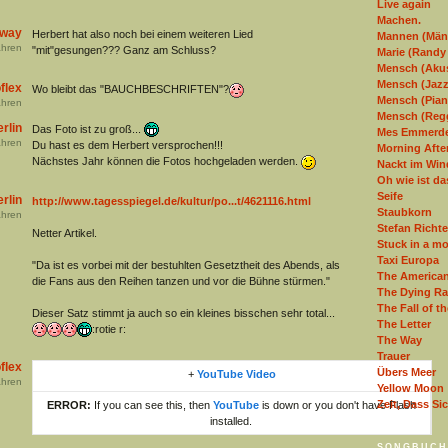
Live again
Machen.
away
Herbert hat also noch bei einem weiteren Lied
Mannen (Män
hren
"mit"gesungen??? Ganz am Schluss?
Marie (Rand
Mensch (Akus
Mensch (Jazz
flex
Wo bleibt das "BAUCHBESCHRIFTEN"?
Mensch (Pian
hren
Mensch (Regg
rlin
Das Foto ist zu groß...
Mes Emmerd
hren
Du hast es dem Herbert versprochen!!!
Morning After
Nächstes Jahr können die Fotos hochgeladen werden.
Nackt im Win
Oh wie ist d
Seife
rlin
http://www.tagesspiegel.de/kultur/po...t/4621116.html
Staubkorn
hren
Stefan Richte
Netter Artikel.
Stuck in a m
Taxi Europa
"Da ist es vorbei mit der bestuhlten Gesetztheit des Abends, als
The American
die Fans aus den Reihen tanzen und vor die Bühne stürmen."
The Dying Ra
The Fall of t
Dieser Satz stimmt ja auch so ein kleines bisschen sehr total...
The Letter
:rotie r:
The Way
Trauer
flex
Übers Meer
+
YouTube Video
hren
Yellow Moon
Zeit, Dass Si
ERROR:
If you can see this, then
YouTube
is down or you don't have Flash
installed.
SONGBUCH