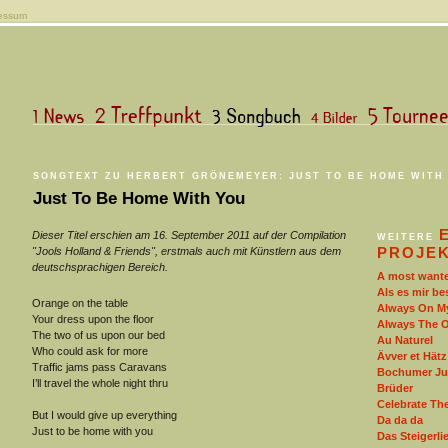
essum
SONGTEXT ZU HERBERT GRÖNEMEYER: JUST TO BE HOME WITH
Just To Be Home With You
Dieser Titel erschien am 16. September 2011 auf der Compilation
WEITERE
PROJE
"Jools Holland & Friends", erstmals auch mit Künstlern aus dem
deutschsprachigen Bereich.
A most wante
Als es mir be
Orange on the table
Always On M
Your dress upon the floor
Always The 
The two of us upon our bed
Au Naturel
Who could ask for more
Ävver et Hätz 
Traffic jams pass Caravans
Bochumer Ju
I’ll travel the whole night thru
Brüder
Celebrate Th
But I would give up everything
Da da da
Just to be home with you
Das Steigerli