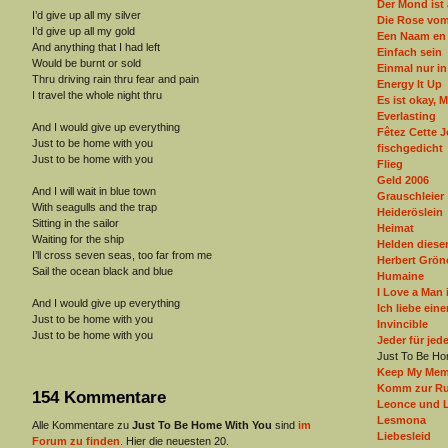
Der Mond ist
I’d give up all my silver
Die Rose vom
I’d give up all my gold
Een Naam en 
And anything that I had left
Einfach sein
Would be burnt or sold
Einmal nur i
Thru driving rain thru fear and pain
Energy It Up
I travel the whole night thru
Es ist okay, 
Everlasting
And I would give up everything
Fêtez Cette 
Just to be home with you
fischgedicht
Just to be home with you
Flieg
Geld 2006
And I will wait in blue town
Grauschleier
With seagulls and the trap
Heideröslein
Sitting in the sailor
Heimat
Waiting for the ship
Helden dieser
I’ll cross seven seas, too far from me
Herbert Grön
Sail the ocean black and blue
Humaine
I Love a Man 
And I would give up everything
Ich liebe ein
Just to be home with you
Invincible
Just to be home with you
Jeder für jed
Just To Be Ho
Keep My Mem
Komm zur Ru
154 Kommentare
Leonce und 
Lesmona
Alle Kommentare zu
Just To Be Home With You
sind
im
Liebesleid
Forum zu finden
. Hier die neuesten 20.