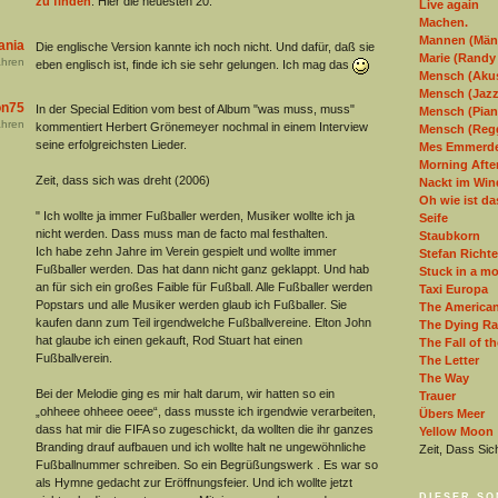
zu finden
. Hier die neuesten 20.
Live again
Machen.
Mannen (Män
ania
Die englische Version kannte ich noch nicht. Und dafür, daß sie
Marie (Rand
hren
eben englisch ist, finde ich sie sehr gelungen. Ich mag das
Mensch (Akus
Mensch (Jazz
on75
In der Special Edition vom best of Album "was muss, muss"
Mensch (Pian
hren
kommentiert Herbert Grönemeyer nochmal in einem Interview
Mensch (Regg
seine erfolgreichsten Lieder.
Mes Emmerd
Morning After
Zeit, dass sich was dreht (2006)
Nackt im Win
Oh wie ist d
" Ich wollte ja immer Fußballer werden, Musiker wollte ich ja
Seife
nicht werden. Dass muss man de facto mal festhalten.
Staubkorn
Ich habe zehn Jahre im Verein gespielt und wollte immer
Stefan Richte
Fußballer werden. Das hat dann nicht ganz geklappt. Und hab
Stuck in a m
an für sich ein großes Faible für Fußball. Alle Fußballer werden
Taxi Europa
Popstars und alle Musiker werden glaub ich Fußballer. Sie
The American
kaufen dann zum Teil irgendwelche Fußballvereine. Elton John
The Dying Ra
hat glaube ich einen gekauft, Rod Stuart hat einen
The Fall of t
Fußballverein.
The Letter
The Way
Bei der Melodie ging es mir halt darum, wir hatten so ein
Trauer
„ohheee ohheee oeee“, dass musste ich irgendwie verarbeiten,
Übers Meer
dass hat mir die FIFA so zugeschickt, da wollten die ihr ganzes
Yellow Moon
Branding drauf aufbauen und ich wollte halt ne ungewöhnliche
Zeit, Dass Si
Fußballnummer schreiben. So ein Begrüßungswerk . Es war so
als Hymne gedacht zur Eröffnungsfeier. Und ich wollte jetzt
DIESER SO