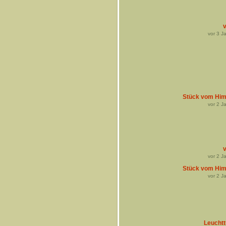
v
vor
3
Ja
Stück vom Hi
vor
2
Ja
v
vor
2
Ja
Stück vom Hi
vor
2
Ja
Leucht