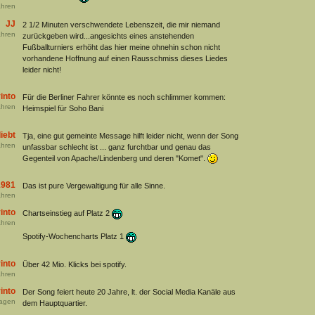
hren
JJ
2 1/2 Minuten verschwendete Lebenszeit, die mir niemand
hren
zurückgeben wird...angesichts eines anstehenden
Fußballturniers erhöht das hier meine ohnehin schon nicht
vorhandene Hoffnung auf einen Rausschmiss dieses Liedes
leider nicht!
into
Für die Berliner Fahrer könnte es noch schlimmer kommen:
hren
Heimspiel für Soho Bani
iebt
Tja, eine gut gemeinte Message hilft leider nicht, wenn der Song
hren
unfassbar schlecht ist ... ganz furchtbar und genau das
Gegenteil von Apache/Lindenberg und deren "Komet".
1981
Das ist pure Vergewaltigung für alle Sinne.
hren
into
Chartseinstieg auf Platz 2
hren
Spotify-Wochencharts Platz 1
into
Über 42 Mio. Klicks bei spotify.
hren
into
Der Song feiert heute 20 Jahre, lt. der Social Media Kanäle aus
agen
dem Hauptquartier.