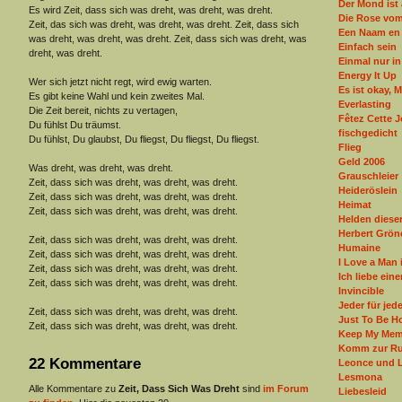
Der Mond ist
Es wird Zeit, dass sich was dreht, was dreht, was dreht.
Die Rose vom
Zeit, das sich was dreht, was dreht, was dreht. Zeit, dass sich
Een Naam en 
was dreht, was dreht, was dreht. Zeit, dass sich was dreht, was
Einfach sein
dreht, was dreht.
Einmal nur i
Energy It Up
Wer sich jetzt nicht regt, wird ewig warten.
Es ist okay, 
Es gibt keine Wahl und kein zweites Mal.
Everlasting
Die Zeit bereit, nichts zu vertagen,
Fêtez Cette 
Du fühlst Du träumst.
fischgedicht
Du fühlst, Du glaubst, Du fliegst, Du fliegst, Du fliegst.
Flieg
Geld 2006
Was dreht, was dreht, was dreht.
Grauschleier
Zeit, dass sich was dreht, was dreht, was dreht.
Heideröslein
Zeit, dass sich was dreht, was dreht, was dreht.
Heimat
Zeit, dass sich was dreht, was dreht, was dreht.
Helden dieser
Herbert Grön
Zeit, dass sich was dreht, was dreht, was dreht.
Humaine
Zeit, dass sich was dreht, was dreht, was dreht.
I Love a Man 
Zeit, dass sich was dreht, was dreht, was dreht.
Ich liebe ein
Zeit, dass sich was dreht, was dreht, was dreht.
Invincible
Jeder für jed
Zeit, dass sich was dreht, was dreht, was dreht.
Just To Be H
Zeit, dass sich was dreht, was dreht, was dreht.
Keep My Mem
Komm zur Ru
22 Kommentare
Leonce und 
Lesmona
Alle Kommentare zu
Zeit, Dass Sich Was Dreht
sind
im Forum
Liebesleid