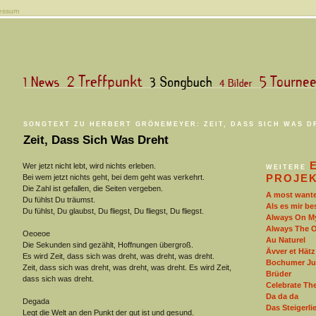
essum
SONGTEXT ZU HERBERT GRÖNEMEYER: ZEIT, DASS SICH WAS D
Zeit, Dass Sich Was Dreht
Wer jetzt nicht lebt, wird nichts erleben.
WEITERE
PROJE
Bei wem jetzt nichts geht, bei dem geht was verkehrt.
Die Zahl ist gefallen, die Seiten vergeben.
A most wante
Du fühlst Du träumst.
Als es mir be
Du fühlst, Du glaubst, Du fliegst, Du fliegst, Du fliegst.
Always On M
Always The 
Oeoeoe
Au Naturel
Die Sekunden sind gezählt, Hoffnungen übergroß.
Ävver et Hätz 
Es wird Zeit, dass sich was dreht, was dreht, was dreht.
Bochumer Ju
Zeit, dass sich was dreht, was dreht, was dreht. Es wird Zeit,
Brüder
dass sich was dreht.
Celebrate Th
Da da da
Degada
Das Steigerli
Legt die Welt an den Punkt der gut ist und gesund.