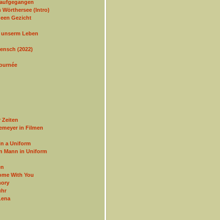
 aufgegangen
 Wörthersee (Intro)
een Gezicht
n unserm Leben
Mensch (2022)
Journée
 Zeiten
emeyer in Filmen
in a Uniform
en Mann in Uniform
en
ome With You
ory
hr
Lena