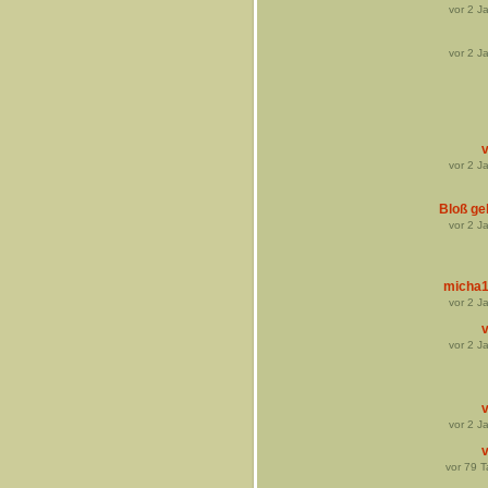
vor
2
Ja
vor
2
Ja
v
vor
2
Ja
Bloß gel
vor
2
Ja
micha
vor
2
Ja
v
vor
2
Ja
v
vor
2
Ja
v
vor
79
T