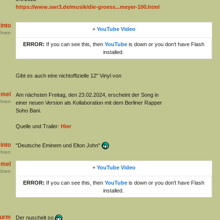
https://www.swr3.de/musik/die-groess...meyer-100.html
into
+
YouTube Video
hren
ERROR:
If you can see this, then
YouTube
is down or you don't have Flash
installed.
Gibt es auch eine nichtoffizielle 12" Vinyl von
mmel
Am nächsten Freitag, den 23.02.2024, erscheint der Song in
hren
einer neuen Version als Kollaboration mit dem Berliner Rapper
Soho Bani.
Quelle und Trailer:
Hier
into
"Deutsche Eminem und Elton John"
hren
mmel
+
YouTube Video
hren
ERROR:
If you can see this, then
YouTube
is down or you don't have Flash
installed.
turm
Der nuschelt so.