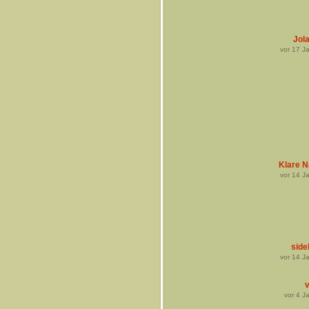
Jol
vor
17
Ja
Klare N
vor
14
Ja
side
vor
14
Ja
v
vor
4
Ja