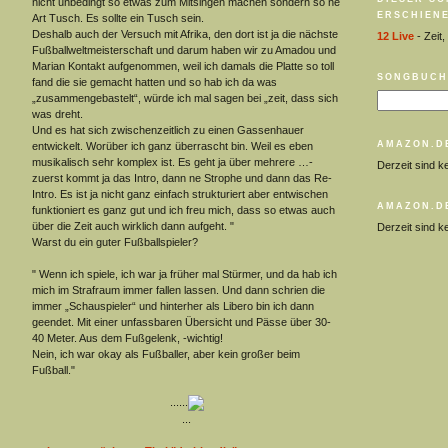
nicht unbedingt so etwas zum Mitsingen machen sondern so ne
ERSCHIENE
Art Tusch. Es sollte ein Tusch sein.
Deshalb auch der Versuch mit Afrika, den dort ist ja die nächste
12 Live
- Zeit,
Fußballweltmeisterschaft und darum haben wir zu Amadou und
Marian Kontakt aufgenommen, weil ich damals die Platte so toll
SONGBUCH
fand die sie gemacht hatten und so hab ich da was
„zusammengebastelt“, würde ich mal sagen bei „zeit, dass sich
was dreht.
Und es hat sich zwischenzeitlich zu einen Gassenhauer
AMAZON.D
entwickelt. Worüber ich ganz überrascht bin. Weil es eben
musikalisch sehr komplex ist. Es geht ja über mehrere …-
Derzeit sind k
zuerst kommt ja das Intro, dann ne Strophe und dann das Re-
Intro. Es ist ja nicht ganz einfach strukturiert aber entwischen
AMAZON.D
funktioniert es ganz gut und ich freu mich, dass so etwas auch
über die Zeit auch wirklich dann aufgeht. "
Derzeit sind k
Warst du ein guter Fußballspieler?
" Wenn ich spiele, ich war ja früher mal Stürmer, und da hab ich
mich im Strafraum immer fallen lassen. Und dann schrien die
immer „Schauspieler“ und hinterher als Libero bin ich dann
geendet. Mit einer unfassbaren Übersicht und Pässe über 30-
40 Meter. Aus dem Fußgelenk, -wichtig!
Nein, ich war okay als Fußballer, aber kein großer beim
Fußball."
...
...
...