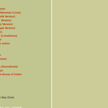
ner)
y Newman-Cover)
tik Version)
 Version)
o Version)
ae Version)
es
 (Loneliness)
d
as schön
r
oment
 (Soundtrack)
ys
he House of Usher
ch Was Dreht
NG IST ZUDEM