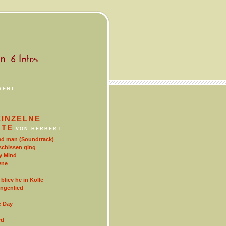
REHT
EINZELNE
KTE
VON HERBERT:
d man (Soundtrack)
schissen ging
y Mind
One
bliev he in Kölle
ngenlied
e Day
ed