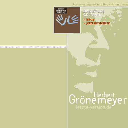
Startseite
|
Anmelden
|
Registrieren
|
Impr
DAS IST LOS
CD / VINYL
» Infos
» jetzt bestellen!