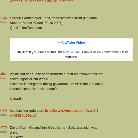
weiter zum nächsten Titel "du bist die"
anda
Herbert Grönemeyer - Zeit, dass sich was dreht (Hautnah-
hren
Konzert Baden-Baden, 30.10.2007)
Quelle: YouTube.com
+
YouTube Video
ERROR:
If you can see this, then
YouTube
is down or you don't have Flash
installed.
atur
ich bin auf der suche nach herberts auftritt mit "zdswd" bei der
hren
eröffnungsfeier zur wm06.
leider bin ich nirgends fündig geworden. hat vielleicht von euch
jemand einen mitschnitt davon?
lg martin
kick
hab das hier gefunden:
http://www.youtube.com/watch?
hren
v=X8E3kL3OncA
into
Die größten Hits und ihre Geschichte - Zeit, dass sich was
hren
dreht
3.6.2022