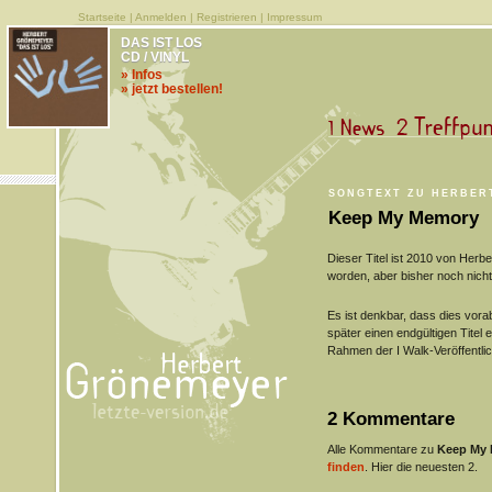
Startseite
|
Anmelden
|
Registrieren
|
Impressum
DAS IST LOS
CD / VINYL
» Infos
» jetzt bestellen!
SONGTEXT ZU HERBER
Keep My Memory
Dieser Titel ist 2010 von He
worden, aber bisher noch nicht 
Es ist denkbar, dass dies vorab 
später einen endgültigen Titel e
Rahmen der I Walk-Veröffentlic
2 Kommentare
Alle Kommentare zu
Keep My
finden
. Hier die neuesten 2.