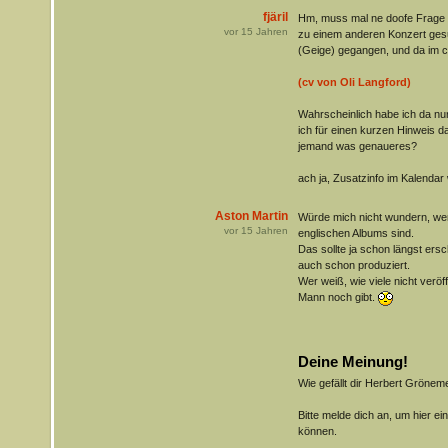
fjäril
Hm, muss mal ne doofe Frage l
vor
15
Jahren
zu einem anderen Konzert gesu
(Geige) gegangen, und da im cv
(cv von Oli Langford)
Wahrscheinlich habe ich da nu
ich für einen kurzen Hinweis d
jemand was genaueres?
ach ja, Zusatzinfo im Kalendar
Aston Martin
Würde mich nicht wundern, we
vor
15
Jahren
englischen Albums sind.
Das sollte ja schon längst ers
auch schon produziert.
Wer weiß, wie viele nicht verö
Mann noch gibt.
Deine Meinung!
Wie gefällt dir Herbert Gröne
Bitte melde dich an, um hier e
können.