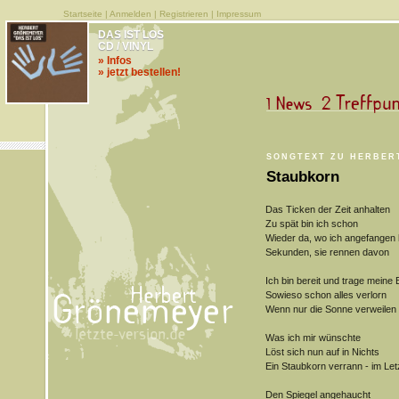
Startseite
|
Anmelden
|
Registrieren
|
Impressum
DAS IST LOS
CD / VINYL
» Infos
» jetzt bestellen!
SONGTEXT ZU HERBER
Staubkorn
Das Ticken der Zeit anhalten
Zu spät bin ich schon
Wieder da, wo ich angefangen
Sekunden, sie rennen davon
Ich bin bereit und trage meine
Sowieso schon alles verlorn
Wenn nur die Sonne verweilen
Was ich mir wünschte
Löst sich nun auf in Nichts
Ein Staubkorn verrann - im Let
Den Spiegel angehaucht