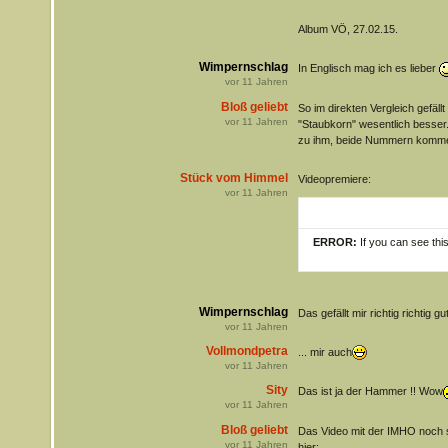
Album VÖ, 27.02.15.
Wimpernschlag
In Englisch mag ich es lieber
vor
11
Jahren
Bloß geliebt
So im direkten Vergleich gefällt
vor
11
Jahren
"Staubkorn" wesentlich besser.
zu ihm, beide Nummern komme
Stück vom Himmel
Videopremiere:
vor
11
Jahren
ERROR:
If you can see thi
Wimpernschlag
Das gefällt mir richtig richtig gut
vor
11
Jahren
Vollmondpetra
... mir auch
vor
11
Jahren
Sity
Das ist ja der Hammer !! Wow
vor
11
Jahren
Bloß geliebt
Das Video mit der IMHO noch 
vor
11
Jahren
hier: