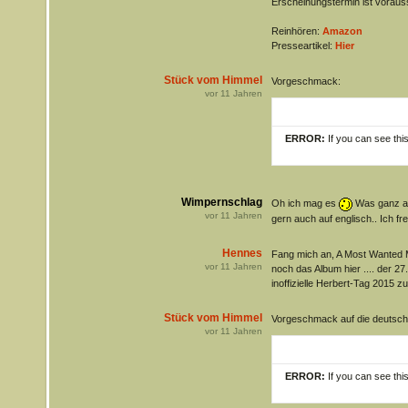
Erscheinungstermin ist vorauss
Reinhören:
Amazon
Presseartikel:
Hier
Stück vom Himmel
Vorgeschmack:
vor
11
Jahren
ERROR:
If you can see thi
Wimpernschlag
Oh ich mag es
Was ganz and
vor
11
Jahren
gern auch auf englisch.. Ich fre
Hennes
Fang mich an, A Most Wanted 
vor
11
Jahren
noch das Album hier .... der 27
inoffizielle Herbert-Tag 2015 z
Stück vom Himmel
Vorgeschmack auf die deutsch
vor
11
Jahren
ERROR:
If you can see thi