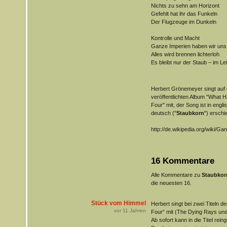
Nichts zu sehn am Horizont
Gefehlt hat ihr das Funkeln
Der Flugzeuge im Dunkeln
Kontrolle und Macht
Ganze Imperien haben wir uns
Alles wird brennen lichterloh
Es bleibt nur der Staub – im Le
Herbert Grönemeyer singt auf
veröffentlichten Album "What 
Four" mit, der Song ist in englis
deutsch ("
Staubkorn
") erschi
http://de.wikipedia.org/wiki/G
16 Kommentare
Alle Kommentare zu
Staubkor
die neuesten 16.
Stück vom Himmel
Herbert singt bei zwei Titeln 
vor
11
Jahren
Four“ mit (The Dying Rays und
Ab sofort kann in die Titel rein