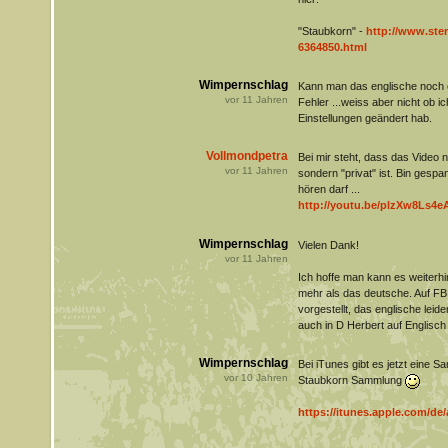
"Staubkorn" -
http://www.stern
6364850.html
Wimpernschlag
Kann man das englische noch 
vor
11
Jahren
Fehler ...weiss aber nicht ob 
Einstellungen geändert hab.
Vollmondpetra
Bei mir steht, dass das Video n
vor
11
Jahren
sondern "privat" ist. Bin gespa
hören darf ...
http://youtu.be/plzXw8Ls4e
Wimpernschlag
Vielen Dank!
vor
11
Jahren
Ich hoffe man kann es weiterhi
mehr als das deutsche. Auf FB 
vorgestellt, das englische leid
auch in D Herbert auf Englisc
Wimpernschlag
Bei iTunes gibt es jetzt eine S
vor
10
Jahren
Staubkorn Sammlung
https://itunes.apple.com/de