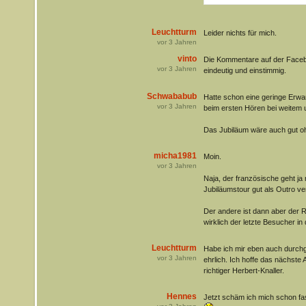
Leuchtturm
Leider nichts für mich.
vor
3
Jahren
vinto
Die Kommentare auf der Faceb
vor
3
Jahren
eindeutig und einstimmig.
Schwababub
Hatte schon eine geringe Erwa
vor
3
Jahren
beim ersten Hören bei weitem 
Das Jubiläum wäre auch gut
micha1981
Moin.
vor
3
Jahren
Naja, der französische geht ja
Jubiläumstour gut als Outro v
Der andere ist dann aber der 
wirklich der letzte Besucher in
Leuchtturm
Habe ich mir eben auch durchg
vor
3
Jahren
ehrlich. Ich hoffe das nächste 
richtiger Herbert-Knaller.
Hennes
Jetzt schäm ich mich schon fas