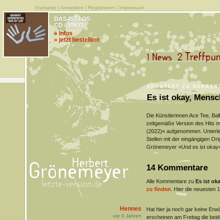
Startseite
|
Anmelden
|
Registrieren
|
Impressum
DAS IST LOS
CD / VINYL
» Infos
» jetzt bestellen!
SONGTEXT ZU HERBERT
Es ist okay, Mensc
Die Künstlerinnen Ace Tee, Ba
zeitgemäße Version des Hits mi
(2022)« aufgenommen. Unterle
Stellen mit der eingängigen Ori
Grönemeyer »Und es ist okay
14 Kommentare
Alle Kommentare zu
Es ist ok
zu finden
. Hier die neuesten 1
Hennes
Hat hier ja noch gar keine Erw
vor
3
Jahren
erscheinen am Freitag die bei