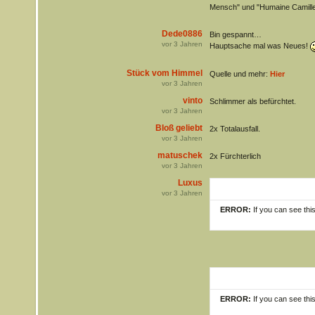
Mensch" und "Humaine Camill
Dede0886
Bin gespannt…
vor
3
Jahren
Hauptsache mal was Neues!
Stück vom Himmel
Quelle und mehr:
Hier
vor
3
Jahren
vinto
Schlimmer als befürchtet.
vor
3
Jahren
Bloß geliebt
2x Totalausfall.
vor
3
Jahren
matuschek
2x Fürchterlich
vor
3
Jahren
Luxus
vor
3
Jahren
ERROR:
If you can see thi
ERROR:
If you can see thi