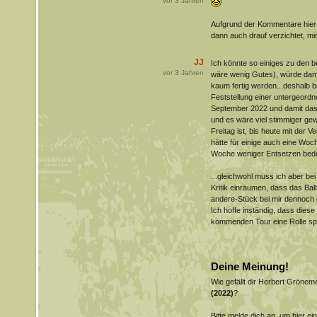
vor
3
Jahren
Aufgrund der Kommentare hier 
dann auch drauf verzichtet, mir 
JJ
Ich könnte so einiges zu den 
vor
3
Jahren
wäre wenig Gutes), würde dami
kaum fertig werden...deshalb b
Feststellung einer untergeordn
September 2022 und damit da
und es wäre viel stimmiger ge
Freitag ist, bis heute mit der V
hätte für einige auch eine Woc
Woche weniger Entsetzen bedeu
...gleichwohl muss ich aber bei
Kritik einräumen, dass das Ba
andere-Stück bei mir dennoch 
Ich hoffe inständig, dass dies
kommenden Tour eine Rolle spi
Deine Meinung!
Wie gefällt dir Herbert Gröne
(2022)
?
Bitte melde dich an, um hier e