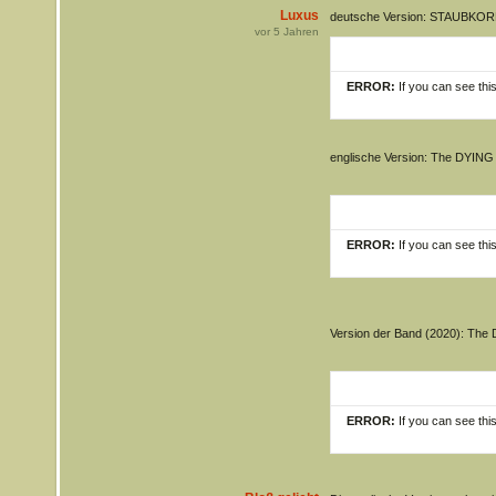
Luxus
deutsche Version: STAUBKO
vor
5
Jahren
ERROR:
If you can see thi
englische Version: The DYIN
ERROR:
If you can see thi
Version der Band (2020): Th
ERROR:
If you can see thi