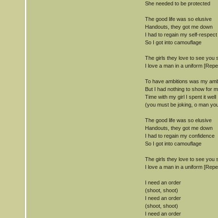
She needed to be protected
The good life was so elusive
Handouts, they got me down
I had to regain my self-respect
So I got into camouflage
The girls they love to see you 
I love a man in a uniform [Repe
To have ambitions was my amb
But I had nothing to show for
Time with my girl I spent it well
(you must be joking, o man you
The good life was so elusive
Handouts, they got me down
I had to regain my confidence
So I got into camouflage
The girls they love to see you 
I love a man in a uniform [Repe
I need an order
(shoot, shoot)
I need an order
(shoot, shoot)
I need an order