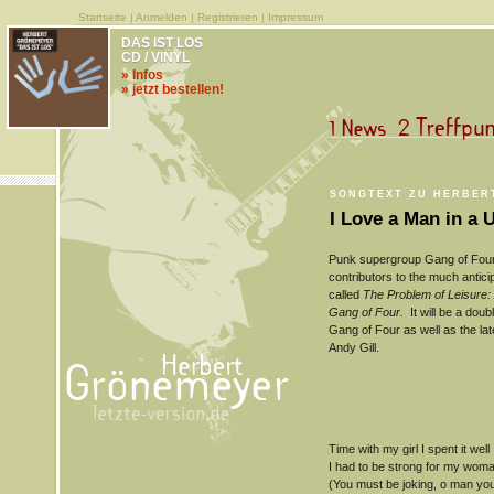
Startseite
|
Anmelden
|
Registrieren
|
Impressum
DAS IST LOS
CD / VINYL
» Infos
» jetzt bestellen!
SONGTEXT ZU HERBERT
I Love a Man in a 
Punk supergroup Gang of Four h
contributors to the much anti
called
The Problem of Leisure: 
Gang of Four.
It will be
a doubl
Gang of Four as well as the lat
Andy Gill.
Time with my girl I spent it well
I had to be strong for my wom
(You must be joking, o man you