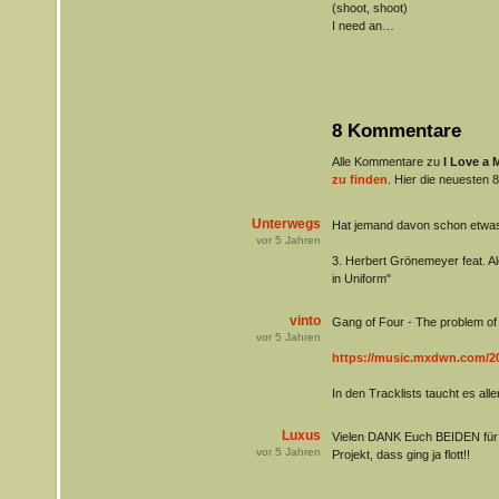
(shoot, shoot)
I need an
…
8 Kommentare
Alle Kommentare zu
I Love a 
zu finden
. Hier die neuesten 8
Unterwegs
Hat jemand davon schon etwas
vor
5
Jahren
3. Herbert Grönemeyer feat. Ale
in Uniform"
vinto
Gang of Four - The problem of 
vor
5
Jahren
https://music.mxdwn.com/2021
In den Tracklists taucht es alle
Luxus
Vielen DANK Euch BEIDEN für d
vor
5
Jahren
Projekt, dass ging ja flott!!