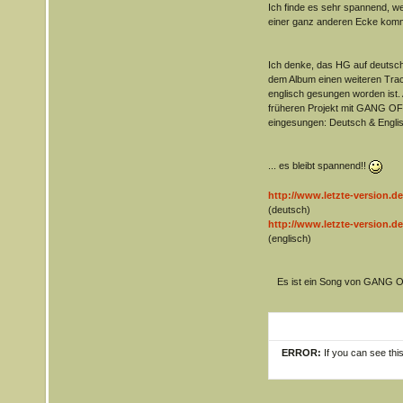
Ich finde es sehr spannend, we
einer ganz anderen Ecke komm
Ich denke, das HG auf deutsch
dem Album einen weiteren Trac
englisch gesungen worden ist. A
früheren Projekt mit GANG O
eingesungen: Deutsch & Englis
... es bleibt spannend!!
http://www.letzte-version.d
(deutsch)
http://www.letzte-version.de
(englisch)
Es ist ein Song von GANG 
ERROR:
If you can see thi