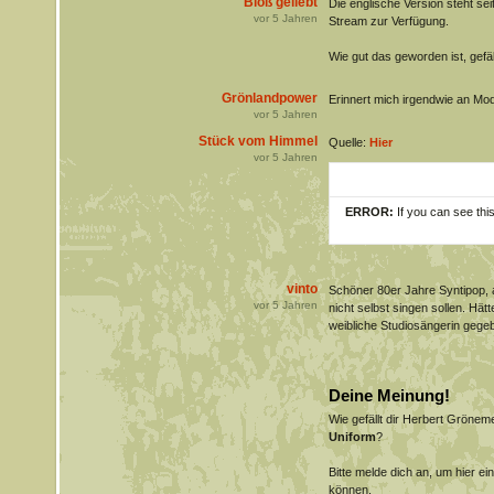
Bloß geliebt
Die englische Version steht se
vor
5
Jahren
Stream zur Verfügung.
Wie gut das geworden ist, gefäll
Grönlandpower
Erinnert mich irgendwie an Mo
vor
5
Jahren
Stück vom Himmel
Quelle:
Hier
vor
5
Jahren
ERROR:
If you can see thi
vinto
Schöner 80er Jahre Syntipop, 
vor
5
Jahren
nicht selbst singen sollen. Hätt
weibliche Studiosängerin gege
Deine Meinung!
Wie gefällt dir Herbert Gröne
Uniform
?
Bitte melde dich an, um hier e
können.