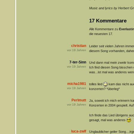
Music and lyrics by Herbert 
17 Kommentare
Alle Kommentare zu
Everlasti
die neuesten 17.
christian
Leider seit vielen Jahren imm
vor
19
Jahren
diesem Song vorhanden, daher h
7-ter-Sinn
Und dann mal mein zweitr kom
vor
19
Jahren
Ich find diesen Song bisschen 
was...ist mal was anderes wen
micha1981
tolles lied
kam das nicht au
vor
19
Jahren
konzerten? *überleg*
Perlmutt
Ja, soweit ich mich erinnern 
vor
19
Jahren
Konzerten in 2004 gespielt. Au
Ich finde das Lied übrigens au
gesagt, mal was anderes
luca-zwlf
Unglaublicher geiler Song....i