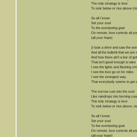
The only strategy is love
To sink below or rise above (r
So all I know
Set your soul
To the everlasting goal
On remote, love controls all y
(all your hope)
(I took a drive and saw the wor
And all the bullshit that we are 
And how there ain't a bar of gol
That isn't good enough to take
I see the lights and flashing sm
I see the love go on for miles
I see the strangest way
That everybody seems to get a
The sorrow cuts into the soul
Like raindrops into burning coa
The only strategy is love
To sink below or rise above, r
So all I know
Set your soul
To the everlasting goal
On remote, love controls all y
(all your hope)