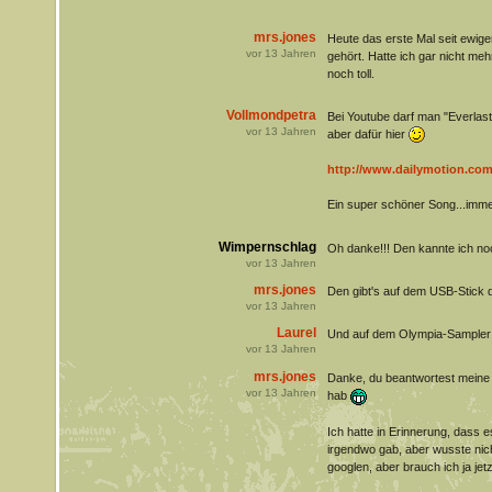
mrs.jones
Heute das erste Mal seit ewige
vor
13
Jahren
gehört. Hatte ich gar nicht me
noch toll.
Vollmondpetra
Bei Youtube darf man "Everlasti
vor
13
Jahren
aber dafür hier
http://www.dailymotion.com
Ein super schöner Song...imm
Wimpernschlag
Oh danke!!! Den kannte ich no
vor
13
Jahren
mrs.jones
Den gibt's auf dem USB-Stic
vor
13
Jahren
Laurel
Und auf dem Olympia-Sampler
vor
13
Jahren
mrs.jones
Danke, du beantwortest meine F
vor
13
Jahren
hab
Ich hatte in Erinnerung, dass 
irgendwo gab, aber wusste nic
googlen, aber brauch ich ja jet