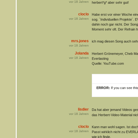
vor
18
Jahren
herbert*g* aber sehr gut!
cloclo
Habe erst vor einer Woche eine
vor
18
Jahren
sog. ´Individuellen Projekte´
dahin noch gar nicht. Der Song 
Moment sehr oft. Der Refrain 
mrs.jones
ich mag diesen Song auch seh
vor
18
Jahren
Jolanda
Herbert Grönemeyer, Cheb Ma
vor
18
Jahren
Everlasting
Quelle: YouTube.com
ERROR:
If you can see thi
lisdier
Da hat aber jemand Videos ges
vor
18
Jahren
das Herbert-Video-Material nic
cloclo
Kann man wohl sagen. Ist do
vor
18
Jahren
Passt wirklich nicht zu EVERLA
wie ich finde.