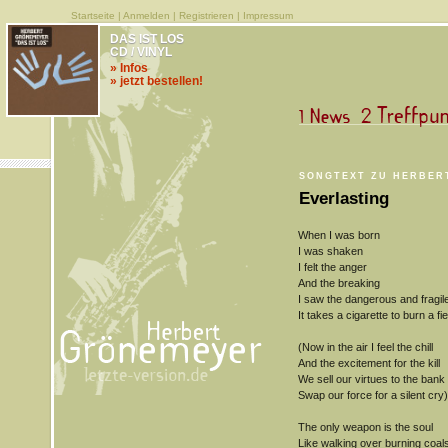
Startseite
|
Anmelden
|
Registrieren
|
Impressum
DAS IST LOS
CD / VINYL
» Infos
» jetzt bestellen!
SONGTEXT ZU HERBER
Everlasting
When I was born
I was shaken
I felt the anger
And the breaking
I saw the dangerous and fragil
It takes a cigarette to burn a fie
(Now in the air I feel the chill
And the excitement for the kill
We sell our virtues to the bank
Swap our force for a silent cry)
The only weapon is the soul
Like walking over burning coal