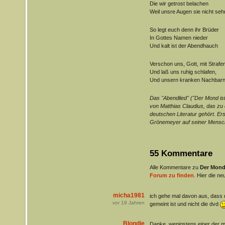
Die wir getrost belachen
Weil unsre Augen sie nicht seh
So legt euch denn ihr Brüder
In Gottes Namen nieder
Und kalt ist der Abendhauch
Verschon uns, Gott, mit Strafen
Und laß uns ruhig schlafen,
Und unsern kranken Nachbarn
Das "Abendlied" ("Der Mond ist
von Matthias Claudius, das zu
deutschen Literatur gehört. Ers
Grönemeyer auf seiner Mensc
55 Kommentare
Alle Kommentare zu
Der Mond
Forum zu finden
. Hier die ne
micha1981
ich gehe mal davon aus, dass 
vor
19
Jahren
gemeint ist und nicht die dvd
Blondie
Danke, wenigstens einer der m