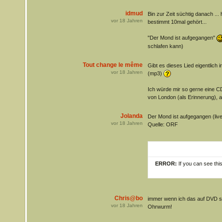
idmud
Bin zur Zeit süchtig danach ..
vor
18
Jahren
bestimmt 10mal gehört...
"Der Mond ist aufgegangen"
schlafen kann)
Tout change le même
Gibt es dieses Lied eigentlich 
vor
18
Jahren
(mp3)
Ich würde mir so gerne eine CD
von London (als Erinnerung), a
Jolanda
Der Mond ist aufgegangen (liv
vor
18
Jahren
Quelle: ORF
ERROR:
If you can see thi
Chris@bo
immer wenn ich das auf DVD se
vor
18
Jahren
Ohrwurm!