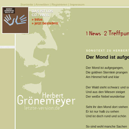
Startseite
|
Anmelden
|
Registrieren
|
Impressum
DAS IST LOS
CD / VINYL
» Infos
» jetzt bestellen!
SONGTEXT ZU HERBER
Der Mond ist aufg
Der Mond ist aufgegangen,
Die goldnen Sternlein prangen
Am Himmel hell und klar
Der Wald steht schwarz und s
Und aus den Wiesen steiget
Der weiße Nebel wunderbar
Seht ihr den Mond dort stehen
Er ist nur halb zu sehen
Und ist doch rund und schön
So sind wohl manche Sachen