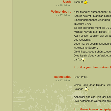
Uschi
Tschüß
vor
18
Jahren
Vollmondpetra
"Der Mond ist aufgegangen", da
vor
17
Jahren
Schule gelernt...Matthias Claud
Ein wunderschönes Abendlied, 
im Jahre 1790
Es gibt allerdings mehr als 70 
Michael Haydn, Max Reger, Fra
Auch einige Parodien gibt es a
des Gedichts...
Jeder hat es bestimmt schon g
ist einsame Spitze...
Gefühl pur...sooo schön...beson
Dies ist ein Video von "paigepai
darf...
http://de.youtube.com/wat
paigeepaige
Liebe Petra,
vor
17
Jahren
vielen Dank, dass Du das Lied
Jolanda.
Anbei der aktuelle Link, der be
Live-Aufnahmen werde ich mich
http://www.imeem.com/paigem