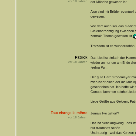
vor
18
Jahren
der Mönche gewesen ist.
Also sind mit Brüder eventuell
gewesen.
Wie dem auch sei, das Gedicht 
Gleichberechtigung zwischen 
zentrale Thema gewesen ist
Trotzdem ist es wunderschön.
Patrick
Das Lied ist einfach der Hamm
vor
18
Jahren
wieder an nur um am Ende die
feeling Pur...
Der gute Herr Grönemeyer mac
mich ist er einer, der die Musi
geschrieben hat. Ich hoffe wir 
Genuss kommen solche Lieder
Liebe Grüße aus Geldern, Patr
Tout change le même
Jemals live gehört?
vor
18
Jahren
Das ist nicht langweilig - das 
nur traumhaft schön.
Und traurig - weil das Konzert d