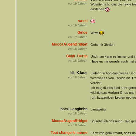
vor
19
Jahren
Wusste nicht, das die Texte hie
dastehen
sassi
vor
19
Jahren
Geloe
Wow.
vor
19
Jahren
MoccaAugenBridget
Geht mir ähnlich
vor
18
Jahren
Goldi_Berlin
Und man kann es immer und imm
vor
18
Jahren
Habe es mir gerade auch mal w
die K.laus
Einfach schön das dieses Lied
vor
18
Jahren
wird,weil es von Freude bis Tr
vereint.
Ich mag dieses Lied sehr gern
wichtig das Herbert G. es uns 
ruft, bzw.einigen Leuten neu vor
horst Langbehn
Langweilig
vor
18
Jahren
MoccaAugenBridget
So sehe ich das auch - live ge
vor
18
Jahren
Tout change le même
Es wurde gemutmaßt, dass das