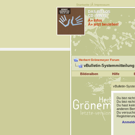
Startseite
|Â
Impressum
DAS IST LOS
CD / VINYL
Â» Infos
Â» jetzt bestellen!
Herbert Grönemeyer Forum
vBulletin-Systemmitteilung
Bilderalben
Hilfe
vBulletin-Syste
Du bist nich
Du bist nich
Du hast kein
anderen Benu
Du versuchst
Registrierun
Anmeld