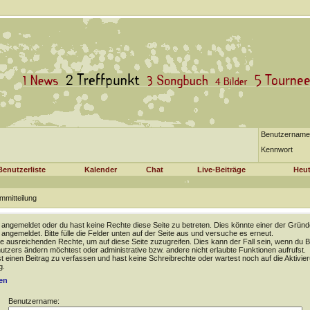
Benutzername
Kennwort
Benutzerliste
Kalender
Chat
Live-Beiträge
Heut
mmitteilung
t angemeldet oder du hast keine Rechte diese Seite zu betreten. Dies könnte einer der Gründ
t angemeldet. Bitte fülle die Felder unten auf der Seite aus und versuche es erneut.
e ausreichenden Rechte, um auf diese Seite zuzugreifen. Dies kann der Fall sein, wenn du B
tzers ändern möchtest oder administrative bzw. andere nicht erlaubte Funktionen aufrufst.
 einen Beitrag zu verfassen und hast keine Schreibrechte oder wartest noch auf die Aktivie
g.
en
Benutzername: