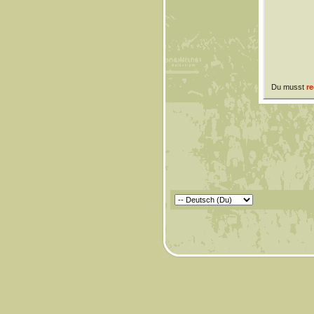
Du musst
re