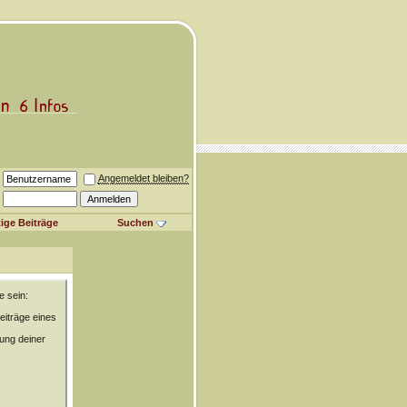
Angemeldet bleiben?
ige Beiträge
Suchen
e sein:
eiträge eines
rung deiner