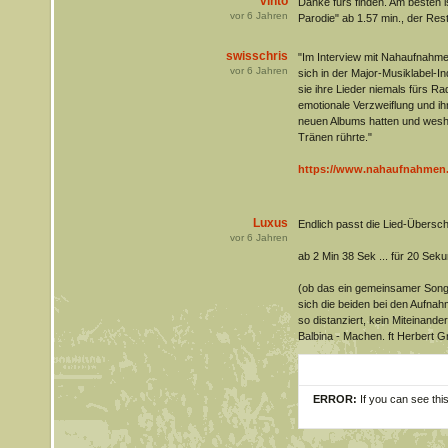
vinto
Danke fürs finden. Am besten 
vor
6
Jahren
Parodie" ab 1.57 min., der Rest 
swisschris
"Im Interview mit Nahaufnahmen
vor
6
Jahren
sich in der Major-Musiklabel-In
sie ihre Lieder niemals fürs Ra
emotionale Verzweiflung und ih
neuen Albums hatten und wesh
Tränen rührte."
https://www.nahaufnahmen.c
Luxus
Endlich passt die Lied-Überschr
vor
6
Jahren
ab 2 Min 38 Sek ... für 20 Se
(ob das ein gemeinsamer Song is
sich die beiden bei den Aufnah
so distanziert, kein Miteinander
Balbina - Machen. ft Herbert 
ERROR:
If you can see thi