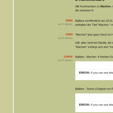
Alle Kommentare zu
Machen.
s
die neuesten 8.
vinto
Balbina veröffentlicht am 10.01
vor
6
Jahren
enthalten der Titel "Machen." m
vinto
"Machen" jetzt ganz frisch im
vor
6
Jahren
edit: aber nicht bei Spotify, die
"Machen" verbirgt sich dort "k
Luxus
Balbina - Machen. ft Herbert 
vor
6
Jahren
ERROR:
If you can see thi
Balbina - Sonne (Original von
ERROR:
If you can see thi