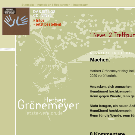
Startseite
|
Anmelden
|
Registrieren
|
Impressum
DAS IST LOS
CD / VINYL
» Infos
» jetzt bestellen!
SONGTEXT ZU HERBER
Machen.
Herbert Grönemeyer singt bei B
2020 veröffentlicht.
Anpacken, sich anmachen
Hemdärmel hochkrempeln
Renn gegen Wände, renn ge
Nicht beugen, ein neues An
Hemdärmel hochkrempeln
Renn für die Wende, renn fü
8 Kommentare