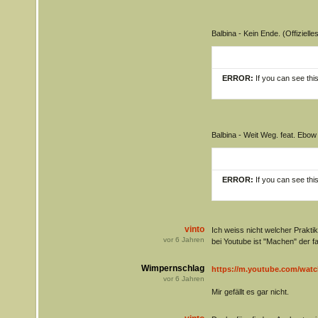
Balbina - Kein Ende. (Offizielle
ERROR:
If you can see thi
Balbina - Weit Weg. feat. Ebow 
ERROR:
If you can see thi
vinto
Ich weiss nicht welcher Prakti
vor
6
Jahren
bei Youtube ist "Machen" der fals
Wimpernschlag
https://m.youtube.com/wat
vor
6
Jahren
Mir gefällt es gar nicht.