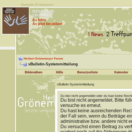
Startseite
|Â
Impressum
DAS IST LOS
CD / VINYL
Â» Infos
Â» jetzt bestellen!
Herbert Grönemeyer Forum
vBulletin-Systemmitteilung
Bilderalben
Hilfe
Benutzerliste
Kalender
vBulletin-Systemmitteilung
Du bist nicht angemeldet oder du hast keine Recht
Du bist nicht angemeldet. Bitte fül
versuche es erneut.
Du hast keine ausreichenden Rech
der Fall sein, wenn du Beiträge 
administrative bzw. andere nicht e
Du versuchst einen Beitrag zu ver
wartest noch auf die Aktivierung d