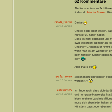
62 Kommentare
Alle Kommentare zu
Schiffsve
findest du
hier im Forum
. Hie
Goldi_Berlin
Danke
vor
15
Jahren
Und es sollte jeder wissen, das
Künstler zu halten haben!
Dass es nicht optimal ist und 
ewig weitergeht ist mehr als kla
Und Herr Grönemeyer nimmt die
wenn man es am wenigsten erw
beim richtigen Konzert dabei z
Bern
)
Aber that´s life!
so far away
Sollten meine jahrelangen still
vor
15
Jahren
werden???
katrin2605
Ich finde auch, dass sich darü
vor
15
Jahren
und nur graue Haare gibt. Natürl
leben in einem Land mit Million
muss sich eben jeder halten, 
Künstlern passt oder eben nich