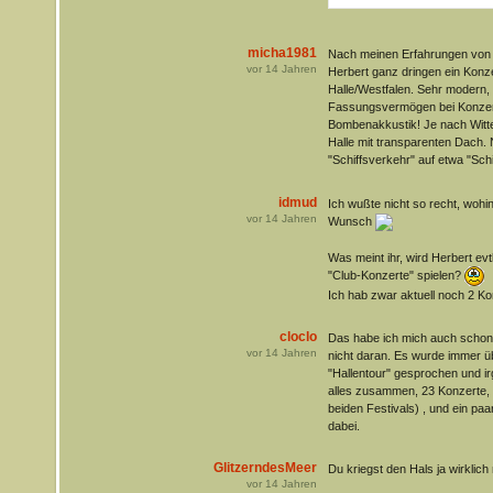
micha1981
Nach meinen Erfahrungen von 
vor
14
Jahren
Herbert ganz dringen ein Konz
Halle/Westfalen. Sehr modern,
Fassungsvermögen bei Konzer
Bombenakkustik! Je nach Witte
Halle mit transparenten Dach.
"Schiffsverkehr" auf etwa "Sch
idmud
Ich wußte nicht so recht, wohi
vor
14
Jahren
Wunsch
Was meint ihr, wird Herbert evt
"Club-Konzerte" spielen?
Ich hab zwar aktuell noch 2 Ko
cloclo
Das habe ich mich auch schon 
vor
14
Jahren
nicht daran. Es wurde immer üb
"Hallentour" gesprochen und i
alles zusammen, 23 Konzerte, d
beiden Festivals) , und ein paa
dabei.
GlitzerndesMeer
Du kriegst den Hals ja wirklich 
vor
14
Jahren