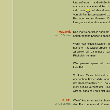
Und außerdem hat Goldi-Berlin 
man manchmal eben einfach zur 
sein muss
und ab und zu vie
Vorschriften festgehalten wird.
Besonderheit des Moments. Da
kann, muss eigentlich jedem kla
neue.welt
Das liegt sicherlich ja auch am
vor
15
Jahren
abgebrochene Konzerte angeh
Wenn man mitten in Städten, 
nächsten Tag wieder arbeiten 
air spielen will, dann muss m
Rücksicht nehmen.
Wer open-end spielen will, mus
freie Feld.
Strafen im Minutentakt finde ic
übertrieben. Keiner stirbt, wen
das Konzert mal bis 23:10 dauer
mehr auf die Vernunft der Künst
wissen, dass es Leute gibt, die
KHB1
Wie oft kommt es auch schon m
vor
15
Jahren
dem Platz nebenan ein Konzert 