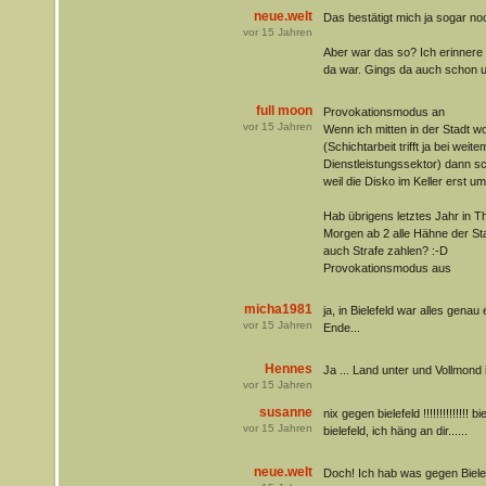
neue.welt
Das bestätigt mich ja sogar noc
vor
15
Jahren
Aber war das so? Ich erinnere 
da war. Gings da auch schon u
full moon
Provokationsmodus an
vor
15
Jahren
Wenn ich mitten in der Stadt 
(Schichtarbeit trifft ja bei we
Dienstleistungssektor) dann sc
weil die Disko im Keller erst u
Hab übrigens letztes Jahr in T
Morgen ab 2 alle Hähne der Sta
auch Strafe zahlen? :-D
Provokationsmodus aus
micha1981
ja, in Bielefeld war alles genau
vor
15
Jahren
Ende...
Hennes
Ja ... Land unter und Vollmond 
vor
15
Jahren
susanne
nix gegen bielefeld !!!!!!!!!!!!!! 
vor
15
Jahren
bielefeld, ich häng an dir......
neue.welt
Doch! Ich hab was gegen Bielef