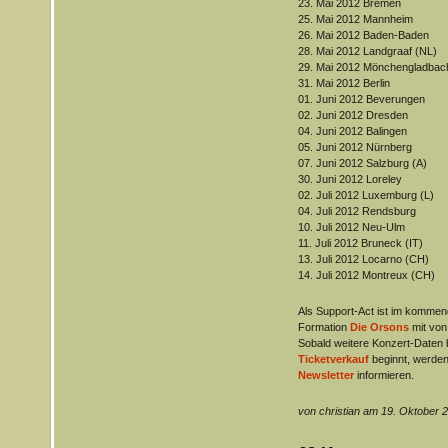
23. Mai 2012 Bremen
25. Mai 2012 Mannheim
26. Mai 2012 Baden-Baden
28. Mai 2012 Landgraaf (NL)
29. Mai 2012 Mönchengladbac
31. Mai 2012 Berlin
01. Juni 2012 Beverungen
02. Juni 2012 Dresden
04. Juni 2012 Balingen
05. Juni 2012 Nürnberg
07. Juni 2012 Salzburg (A)
30. Juni 2012 Loreley
02. Juli 2012 Luxemburg (L)
04. Juli 2012 Rendsburg
10. Juli 2012 Neu-Ulm
11. Juli 2012 Bruneck (IT)
13. Juli 2012 Locarno (CH)
14. Juli 2012 Montreux (CH)
Als Support-Act ist im kommend
Formation
Die Orsons
mit von
Sobald weitere Konzert-Daten
Ticketverkauf
beginnt, werden
Newsletter
informieren.
von christian am 19. Oktober 