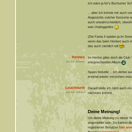
Ich wäre ja für's Bochumer S
... aber ich könnte mir auch vor
Angesichts solcher Konzerte w
auch unwahrscheinlich, obwohl 
was Unpluggedes
(Die Fanta 4 spielen ja im So
wenn das beim Herbert auch mal
das auch ziemlich toll
)
Hennes
Im Herbst gibts doch die Club
vor
14
Jahren
entsprechenden Album
Spass beiseite ... ich denke a
erstmal wieder verzichten müs
Leuchtturm
Darauf stelle ich mich auch ein
vor
14
Jahren
nächstes kommt...
Deine Meinung!
Um deine Meinung zu dieser 
angemeldet sein. Du kannst dic
registrierter Benutzer
hier an
Benutzer
registrieren
.