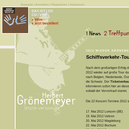
Startseite
|
Anmelden
|
Registrieren
|
Impressum
DAS IST LOS
CD / VINYL
» Infos
» jetzt bestellen!
2012 WIEDER GRÖNEME
Schiffsverkehr-Tou
Nach dem großartigen Erfolg d
2012 wieder auf große Tour d
nach Belgien, Niederlande, Öst
die Schweiz. Der
Ticketverka
informieren sofort hier an diese
sobald der Vorverkauf startet.
Die 22 Konzert-Termine 2012 s
17. Mai 2012 Lontzen (BE)
19. Mai 2012 Uelzen
20. Mai 2012 Magdeburg
22. Mai 2012 Bochum