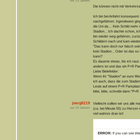
vor
15
Jahren
Die können nicht mit Verkehrss
Ich bin bei Anfahrt konsequen
nachgefahren. Irgendwann gings
die Uni da.... Kein Schild mehr
Stadion... Ich dachte schon, i
bin wieder weg gefahren, zurü
Schildern nach und kam wieder
"Das kann doch nur falsch sein"
kein Stadion... Oder ist das s
kann?
Es dauerte etwas, bis ich raus
anders ist und das ein P+R Park
Liebe Bielefelder:
Wenn ihr "Stadion" an eure We
ich auch, dass die zum Stadion 
Leute auf einem P+R Parkplatz p
bitte, bitte, schreibt dann "P+R
joerg8219
Vielleicht sollten wir uns alle 
vor
15
Jahren
(ca. bei Minute 55) zu Herzen 
viel wahres dran ist!
ERROR:
If you can see thi