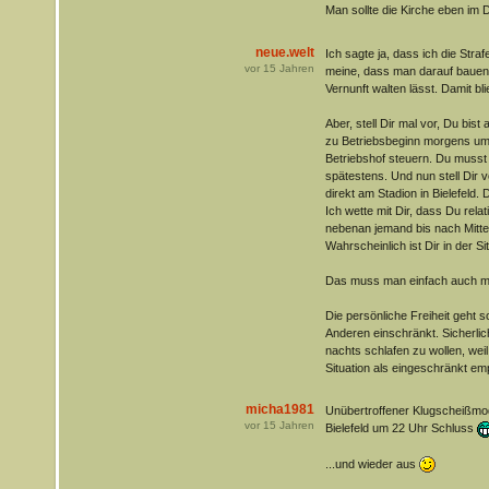
Man sollte die Kirche eben im D
neue.welt
Ich sagte ja, dass ich die Str
vor
15
Jahren
meine, dass man darauf bauen s
Vernunft walten lässt. Damit bli
Aber, stell Dir mal vor, Du bist 
zu Betriebsbeginn morgens um
Betriebshof steuern. Du musst 
spätestens. Und nun stell Dir v
direkt am Stadion in Bielefeld.
Ich wette mit Dir, dass Du relat
nebenan jemand bis nach Mitter
Wahrscheinlich ist Dir in der S
Das muss man einfach auch m
Die persönliche Freiheit geht so
Anderen einschränkt. Sicherlic
nachts schlafen zu wollen, weil
Situation als eingeschränkt em
micha1981
Unübertroffener Klugscheißmo
vor
15
Jahren
Bielefeld um 22 Uhr Schluss
...und wieder aus