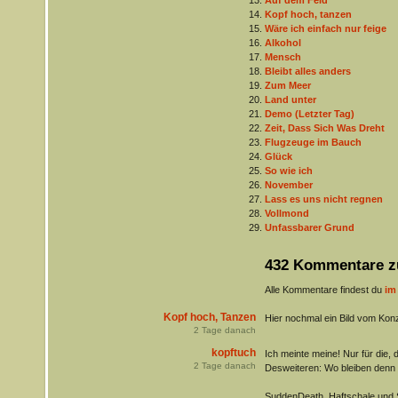
Auf dem Feld
Kopf hoch, tanzen
Wäre ich einfach nur feige
Alkohol
Mensch
Bleibt alles anders
Zum Meer
Land unter
Demo (Letzter Tag)
Zeit, Dass Sich Was Dreht
Flugzeuge im Bauch
Glück
So wie ich
November
Lass es uns nicht regnen
Vollmond
Unfassbarer Grund
432 Kommentare z
Alle Kommentare findest du
im
Kopf hoch, Tanzen
Hier nochmal ein Bild vom Kon
2
Tage danach
kopftuch
Ich meinte meine! Nur für die, 
2
Tage danach
Desweiteren: Wo bleiben denn
SuddenDeath, Haftschale und