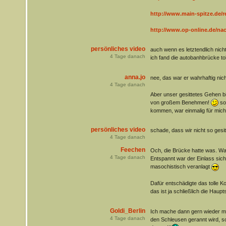
http://www.main-spitze.de/r
http://www.op-online.de/nach
persönliches video
auch wenn es letztendlich nicht
4
Tage danach
ich fand die autobanhbrücke to
anna.jo
nee, das war er wahrhaftig nic
4
Tage danach
Aber unser gesittetes Gehen b
von großem Benehmen!
so 
kommen, war einmalig für mich
persönliches video
schade, dass wir nicht so gesi
4
Tage danach
Feechen
Och, die Brücke hatte was. W
4
Tage danach
Entspannt war der Einlass siche
masochistisch veranlagt
Dafür entschädigte das tolle K
das ist ja schließlich die Haup
Goldi_Berlin
Ich mache dann gern wieder ma
4
Tage danach
den Schleusen gerannt wird, so