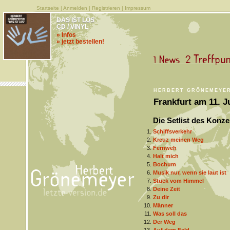
Startseite
|
Anmelden
|
Registrieren
|
Impressum
DAS IST LOS
CD / VINYL
» Infos
» jetzt bestellen!
HERBERT GRÖNEMEYE
Frankfurt am 11. J
Die Setlist des Konze
Schiffsverkehr
Kreuz meinen Weg
Fernweh
Halt mich
Bochum
Musik nur, wenn sie laut ist
Stück vom Himmel
Deine Zeit
Zu dir
Männer
Was soll das
Der Weg