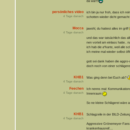
da war!!!
persönliches video
ich bin ja nur froh, dass ich r
4
Tage danach
schotten wieder dicht gemach
Mocca
jawohl, du hattest alles im griff
4
Tage danach
und das war tatsächlich das al
nen vorteil am einlass hatte..
ich hab die a*karte, weil alle
ich meine mal wieder selbst ö
gott sei dank haben die aggro-
doch noch von einer schläger
KHB1
Was ging denn bei Euch ab?
4
Tage danach
Feechen
Ich nenns mal: Kommunikation
4
Tage danach
Innenraum
So ne kleine Schlägerei wäre
KHB1
Schlagzeile in der BILD-Zeitung
4
Tage danach
Aggressive Grönemeyer-Fans 
krankenhausreif....