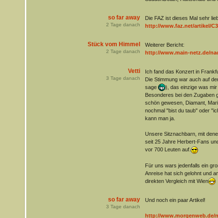
so far away
Die FAZ ist dieses Mal sehr lie
2
Tage danach
http://www.faz.net/artikel/C
Stück vom Himmel
Weiterer Bericht:
2
Tage danach
http://www.main-netz.de/nac
Vetti
Ich fand das Konzert in Frankfur
3
Tage danach
Die Stimmung war auch auf de
sage
), das einzige was mir 
Besonderes bei den Zugaben g
schön gewesen, Diamant, Marie
nochmal "bist du taub" oder "ic
kann man ja.
Unsere Sitznachbarn, mit dene
seit 25 Jahre Herbert-Fans und
vor 700 Leuten auf.
Für uns wars jedenfalls ein gro
Anreise hat sich gelohnt und 
direkten Vergleich mit Wien
so far away
Und noch ein paar Artikel!
3
Tage danach
http://www.morgenweb.de/na