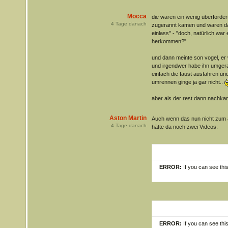
Mocca
die waren ein wenig überfordert,
4
Tage danach
zugerannt kamen und waren da
einlass" - "doch, natürlich war
herkommen?"
und dann meinte son vogel, er
und irgendwer habe ihn umgera
einfach die faust ausfahren und
umrennen ginge ja gar nicht..
aber als der rest dann nachkam
Aston Martin
Auch wenn das nun nicht zum a
4
Tage danach
hätte da noch zwei Videos:
ERROR:
If you can see thi
ERROR:
If you can see thi