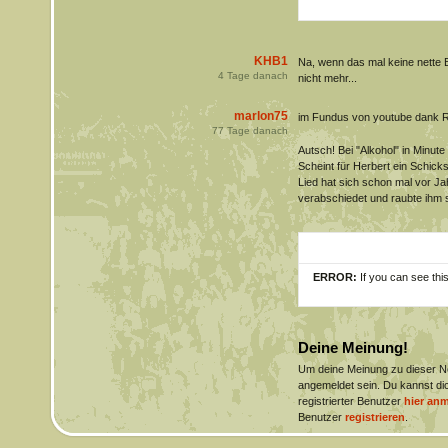
KHB1
Na, wenn das mal keine nette 
4
Tage danach
nicht mehr...
marlon75
im Fundus von youtube dank 
77
Tage danach
Autsch! Bei "Alkohol" in Minut
Scheint für Herbert ein Schicks
Lied hat sich schon mal vor Ja
verabschiedet und raubte ihm s
ERROR:
If you can see thi
Deine Meinung!
Um deine Meinung zu dieser 
angemeldet sein. Du kannst dic
registrierter Benutzer
hier an
Benutzer
registrieren
.