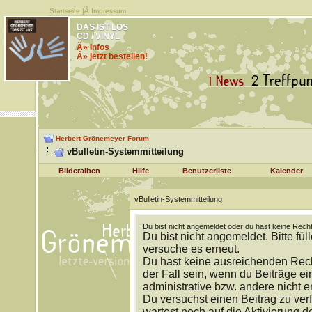
Startseite
|Â
Impressum
DAS IST LOS
CD / VINYL
Â» Infos
Â» jetzt bestellen!
Herbert Grönemeyer Forum
vBulletin-Systemmitteilung
Bilderalben
Hilfe
Benutzerliste
Kalender
vBulletin-Systemmitteilung
Du bist nicht angemeldet oder du hast keine Recht
Du bist nicht angemeldet. Bitte fül
versuche es erneut.
Du hast keine ausreichenden Rech
der Fall sein, wenn du Beiträge 
administrative bzw. andere nicht e
Du versuchst einen Beitrag zu ver
wartest noch auf die Aktivierung d