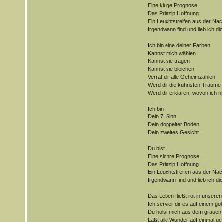
Eine kluge Prognose
Das Prinzip Hoffnung
Ein Leuchtstreifen aus der Nac
Irgendwann find und lieb ich di
Ich bin eine deiner Farben
Kannst mich wählen
Kannst sie tragen
Kannst sie bleichen
Verrat dir alle Geheimzahlen
Werd dir die kühnsten Träume
Werd dir erklären, wovon ich n
Ich bin
Dein 7. Sinn
Dein doppelter Boden
Dein zweites Gesicht
Du bist
Eine sichre Prognose
Das Prinzip Hoffnung
Ein Leuchtstreifen aus der Nac
Irgendwann find und lieb ich di
Das Leben fließt rot in unsere
Ich servier dir es auf einem go
Du holst mich aus dem grauen 
Läßt alle Wunder auf einmal g