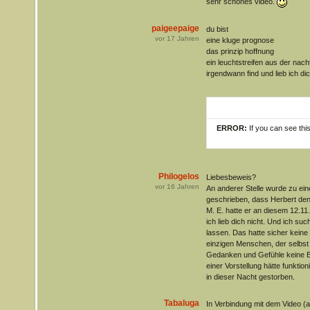
sehr schönes video.
paigeepaige
du bist
vor
17
Jahren
eine kluge prognose
das prinzip hoffnung
ein leuchtstreifen aus der nach
irgendwann find und lieb ich di
ERROR:
If you can see thi
Philogelos
Liebesbeweis?
vor
16
Jahren
An anderer Stelle wurde zu ei
geschrieben, dass Herbert den
M. E. hatte er an diesem 12.11.
ich lieb dich nicht. Und ich suc
lassen. Das hatte sicher keine
einzigen Menschen, der selbst
Gedanken und Gefühle keine B
einer Vorstellung hätte funkti
in dieser Nacht gestorben.
Tabaluga
In Verbindung mit dem Video (a