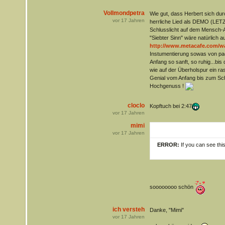
Vollmondpetra
Wie gut, dass Herbert sich du
vor
17
Jahren
herrliche Lied als DEMO (LE
Schlusslicht auf dem Mensch-Al
"Siebter Sinn" wäre natürlich
http://www.metacafe.com/wa
Instumentierung sowas von pa
Anfang so sanft, so ruhig...bis
wie auf der Überholspur ein ra
Genial vom Anfang bis zum Sch
Hochgenuss !
cloclo
Kopftuch bei 2:47
vor
17
Jahren
mimi
vor
17
Jahren
ERROR:
If you can see thi
soooooooo schön
ich versteh
Danke, "Mimi"
vor
17
Jahren