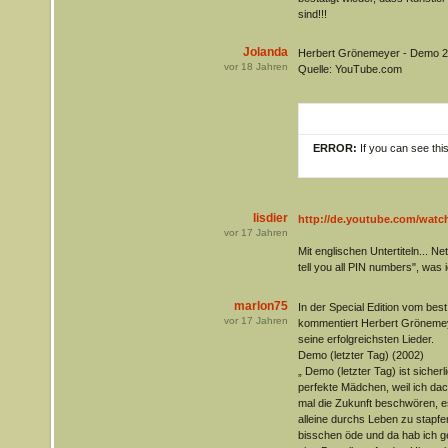
sind!!!
Jolanda
Herbert Grönemeyer - Demo 2
vor
18
Jahren
Quelle: YouTube.com
ERROR:
If you can see thi
lisdier
http://de.youtube.com/wa
vor
17
Jahren
Mit englischen Untertiteln... Ne
tell you all PIN numbers", was
marlon75
In der Special Edition vom be
vor
17
Jahren
kommentiert Herbert Grönemey
seine erfolgreichsten Lieder.
Demo (letzter Tag) (2002)
„ Demo (letzter Tag) ist sicherli
perfekte Mädchen, weil ich dac
mal die Zukunft beschwören, e
alleine durchs Leben zu stapfen
bisschen öde und da hab ich ge