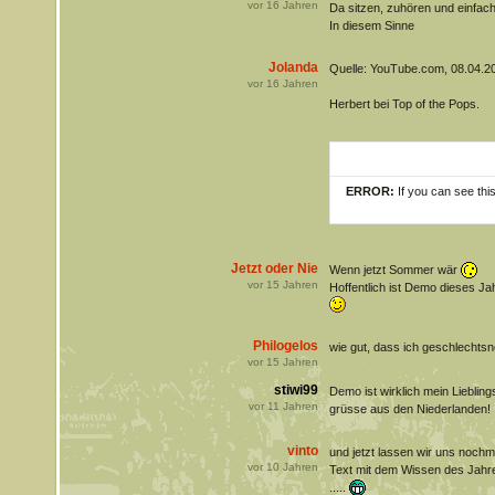
vor
16
Jahren
Da sitzen, zuhören und einfach
In diesem Sinne
Jolanda
Quelle: YouTube.com, 08.04.2
vor
16
Jahren
Herbert bei Top of the Pops.
ERROR:
If you can see thi
Jetzt oder Nie
Wenn jetzt Sommer wär
vor
15
Jahren
Hoffentlich ist Demo dieses Jahr
Philogelos
wie gut, dass ich geschlechtsne
vor
15
Jahren
stiwi99
Demo ist wirklich mein Liebling
vor
11
Jahren
grüsse aus den Niederlanden!
vinto
und jetzt lassen wir uns noch
vor
10
Jahren
Text mit dem Wissen des Jahr
.....