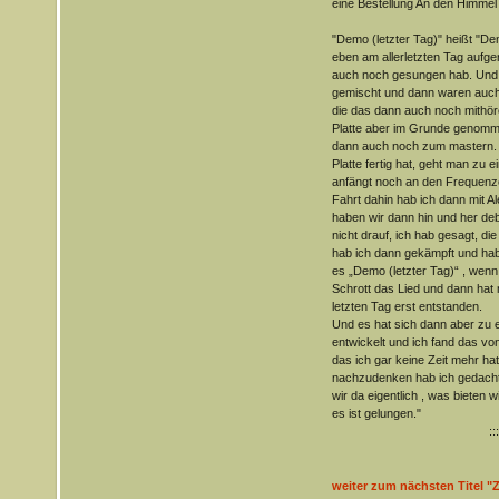
eine Bestellung An den Himmel u
"Demo (letzter Tag)" heißt "Dem
eben am allerletzten Tag auf
auch noch gesungen hab. Und 
gemischt und dann waren auch 
die das dann auch noch mithör
Platte aber im Grunde genomme
dann auch noch zum mastern. 
Platte fertig hat, geht man zu 
anfängt noch an den Frequenz
Fahrt dahin hab ich dann mit 
haben wir dann hin und her deb
nicht drauf, ich hab gesagt, di
hab ich dann gekämpft und hab
es „Demo (letzter Tag)“ , wenn 
Schrott das Lied und dann hat 
letzten Tag erst entstanden.
Und es hat sich dann aber zu e
entwickelt und ich fand das vo
das ich gar keine Zeit mehr hat
nachzudenken hab ich gedacht
wir da eigentlich , was bieten w
es ist gelungen."
:::
weiter zum nächsten Titel 