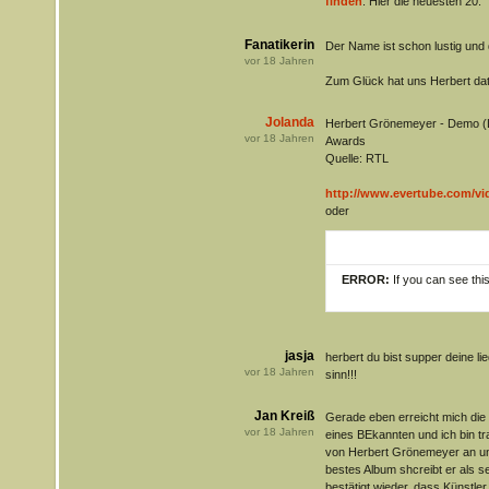
finden
. Hier die neuesten 20.
Fanatikerin
Der Name ist schon lustig und 
vor
18
Jahren
Zum Glück hat uns Herbert dat 
Jolanda
Herbert Grönemeyer - Demo (Le
vor
18
Jahren
Awards
Quelle: RTL
http://www.evertube.com/vi
oder
ERROR:
If you can see thi
jasja
herbert du bist supper deine l
vor
18
Jahren
sinn!!!
Jan Kreiß
Gerade eben erreicht mich die 
vor
18
Jahren
eines BEkannten und ich bin tra
von Herbert Grönemeyer an und
bestes Album shcreibt er als s
bestätigt wieder, dass Künstle