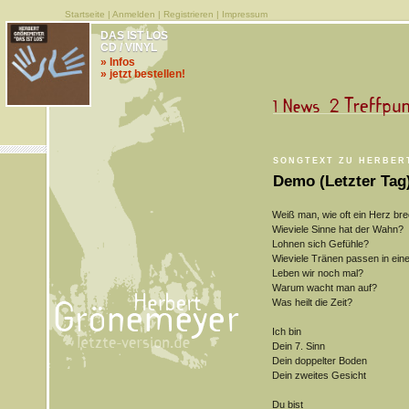
Startseite
|
Anmelden
|
Registrieren
|
Impressum
DAS IST LOS
CD / VINYL
» Infos
» jetzt bestellen!
SONGTEXT ZU HERBER
Demo (Letzter Tag
Weiß man, wie oft ein Herz br
Wieviele Sinne hat der Wahn?
Lohnen sich Gefühle?
Wieviele Tränen passen in ein
Leben wir noch mal?
Warum wacht man auf?
Was heilt die Zeit?
Ich bin
Dein 7. Sinn
Dein doppelter Boden
Dein zweites Gesicht
Du bist