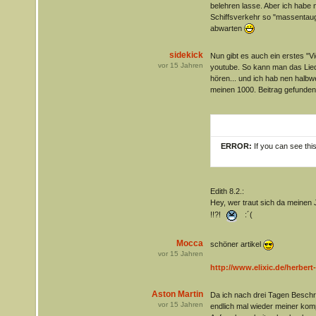
belehren lasse. Aber ich habe 
Schiffsverkehr so "massentaugl
abwarten
sidekick
Nun gibt es auch ein erstes "V
vor
15
Jahren
youtube. So kann man das Lied 
hören... und ich hab nen halbwe
meinen 1000. Beitrag gefunde
ERROR:
If you can see thi
Edith 8.2.:
Hey, wer traut sich da meinen 
!!?!
:´(
Mocca
schöner artikel
vor
15
Jahren
http://www.elixic.de/herbert
Aston Martin
Da ich nach drei Tagen Beschrä
vor
15
Jahren
endlich mal wieder meiner ko