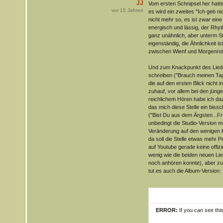
JJ
Vom ersten Schnipsel her hatte
vor
15
Jahren
es wird ein zweites "Ich geb ni
nicht mehr so, es ist zwar ein
energisch und lässig, der Rhyth
ganz unähnlich, aber unterm Str
eigenständig, die Ähnlichkeit is
zwischen Wienf und Morgenrot
Und zum Knackpunkt des Liede
schreiben ("Brauch meinen Tag.
die auf den ersten Blick nicht i
zuhauf, vor allem bei den jünge
reichlichem Hören habe ich daz
das mich diese Stelle ein biss
("Bist Du aus dem Ärgsten...Fre
unbedingt die Studio-Version m
Veränderung auf den wenigen K
da soll die Stelle etwas mehr P
auf Youtube gerade keine offiz
wenig wie die beiden neuen Lie
noch anhören konnte), aber zu
tut es auch die Album-Version:
ERROR:
If you can see thi