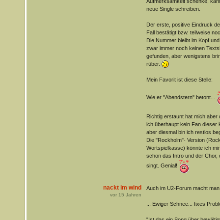
Aufmerksamkeit schenke, kann 
neue Single schreiben.
Der erste, positive Eindruck d
Fall bestätigt bzw. teilweise no
Die Nummer bleibt im Kopf und 
zwar immer noch keinen Text
gefunden, aber wenigstens brin
rüber.
Mein Favorit ist diese Stelle:
Wie er "Abendstern" betont...
Richtig erstaunt hat mich aber
ich überhaupt kein Fan dieser
aber diesmal bin ich restlos beg
Die "Rockholm"- Version (Rock
Wortspielkasse) könnte ich mir
schon das Intro und der Chor,
singt. Genial!
nackt im wind
Auch im U2-Forum macht man 
vor
15
Jahren
... Ewiger Schnee... fixes Prob
"Ist das ein Song über bewält