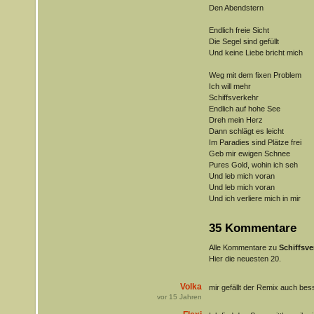
Den Abendstern
Endlich freie Sicht
Die Segel sind gefüllt
Und keine Liebe bricht mich
Weg mit dem fixen Problem
Ich will mehr
Schiffsverkehr
Endlich auf hohe See
Dreh mein Herz
Dann schlägt es leicht
Im Paradies sind Plätze frei
Geb mir ewigen Schnee
Pures Gold, wohin ich seh
Und leb mich voran
Und leb mich voran
Und ich verliere mich in mir
35 Kommentare
Alle Kommentare zu
Schiffsve
Hier die neuesten 20.
Volka
mir gefällt der Remix auch bes
vor
15
Jahren