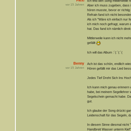
Flexi
Ich find den Song mittlerweile ri
vor
15
Jahren
Aber ich muss zugeben, dass ic
hören musste, bevor er richtig
Refrain fand ich nicht besonder
Als ich "Wäre ich einfach nur f
ich mich noch gefragt, warum 
hat. Das fand ich nämlich direk
Mittlerweile kann ich nicht me
gefällt
Ich will das Album :´(:´(:´(
Benny
Ach ist das schön, endlich wie
vor
15
Jahren
Hören gefällt mir das Lied bess
Jedes Tief Dreht Sich Ins Hoc
Ich kann mich genau erinnern 
habe, bei meinem Segellehrer 
Segelschein gemacht habe. Da
gut.
Ich glaube der Song drückt gan
Leidenschaft für das Segeln, d
In diesem Sinne diesmal nicht 
Handbreit Wasser unterm Kiel"