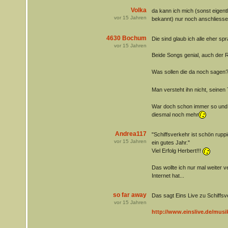
Volka
da kann ich mich (sonst eigent
vor
15
Jahren
bekannt) nur noch anschliessen.
4630 Bochum
Die sind glaub ich alle eher spr
vor
15
Jahren
Beide Songs genial, auch der 
Was sollen die da noch sagen
Man versteht ihn nicht, seinen T
War doch schon immer so und t
diesmal noch mehr
Andrea117
"Schiffsverkehr ist schön rupp
vor
15
Jahren
ein gutes Jahr."
Viel Erfolg Herbert!!!
Das wollte ich nur mal weiter 
Internet hat...
so far away
Das sagt Eins Live zu Schiffsv
vor
15
Jahren
http://www.einslive.de/musi