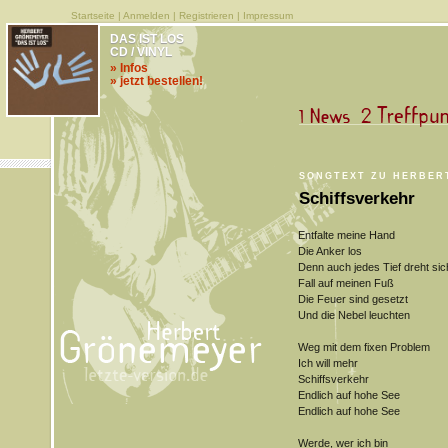
Startseite
|
Anmelden
|
Registrieren
|
Impressum
DAS IST LOS
CD / VINYL
» Infos
» jetzt bestellen!
SONGTEXT ZU HERBER
Schiffsverkehr
Entfalte meine Hand
Die Anker los
Denn auch jedes Tief dreht sic
Fall auf meinen Fuß
Die Feuer sind gesetzt
Und die Nebel leuchten
Weg mit dem fixen Problem
Ich will mehr
Schiffsverkehr
Endlich auf hohe See
Endlich auf hohe See
Werde, wer ich bin