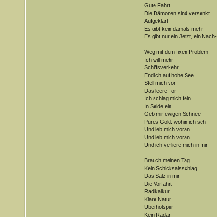
Gute Fahrt
Die Dämonen sind versenkt
Aufgeklart
Es gibt kein damals mehr
Es gibt nur ein Jetzt, ein Nach
Weg mit dem fixen Problem
Ich will mehr
Schiffsverkehr
Endlich auf hohe See
Stell mich vor
Das leere Tor
Ich schlag mich fein
In Seide ein
Geb mir ewigen Schnee
Pures Gold, wohin ich seh
Und leb mich voran
Und leb mich voran
Und ich verliere mich in mir
Brauch meinen Tag
Kein Schicksalsschlag
Das Salz in mir
Die Vorfahrt
Radikalkur
Klare Natur
Überholspur
Kein Radar