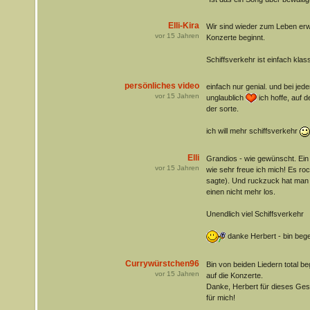
Elli-Kira
Wir sind wieder zum Leben erwa
vor
15
Jahren
Konzerte beginnt.
Schiffsverkehr ist einfach klasse
persönliches video
einfach nur genial. und bei jed
vor
15
Jahren
unglaublich
ich hoffe, auf 
der sorte.
ich will mehr schiffsverkehr
Elli
Grandios - wie gewünscht. Ein 
vor
15
Jahren
wie sehr freue ich mich! Es rock
sagte). Und ruckzuck hat man 
einen nicht mehr los.
Unendlich viel Schiffsverkehr
danke Herbert - bin begei
Currywürstchen96
Bin von beiden Liedern total be
vor
15
Jahren
auf die Konzerte.
Danke, Herbert für dieses Ges
für mich!