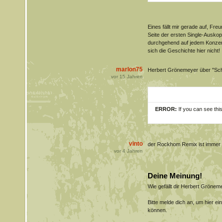
Eines fällt mir gerade auf, Fre
Seite der ersten Single-Auskop
durchgehend auf jedem Konzert 
sich die Geschichte hier nicht!
marlon75
Herbert Grönemeyer über "Sch
vor
15
Jahren
ERROR:
If you can see thi
vinto
der Rockhom Remix ist immer 
vor
4
Jahren
Deine Meinung!
Wie gefällt dir Herbert Gröne
Bitte melde dich an, um hier e
können.