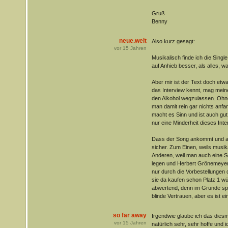
Gruß
Benny
neue.welt
Also kurz gesagt:
vor
15
Jahren
Musikalisch finde ich die Single
auf Anhieb besser, als alles, w
Aber mir ist der Text doch etw
das Interview kennt, mag meine
den Alkohol wegzulassen. Ohn
man damit rein gar nichts anfan
macht es Sinn und ist auch gut 
nur eine Minderheit dieses In
Dass der Song ankommt und auf 
sicher. Zum Einen, weils musika
Anderen, weil man auch eine S
legen und Herbert Grönemeyer
nur durch die Vorbestellungen d
sie da kaufen schon Platz 1 wü
abwertend, denn im Grunde spri
blinde Vertrauen, aber es ist e
so far away
Irgendwie glaube ich das diesm
vor
15
Jahren
natürlich sehr, sehr hoffe und