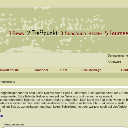
Benutzername
Kennwort
Benutzerliste
Kalender
Chat
Live-Beiträge
Heut
mmitteilung
t angemeldet oder du hast keine Rechte diese Seite zu betreten. Dies könnte einer der Gründ
t angemeldet. Bitte fülle die Felder unten auf der Seite aus und versuche es erneut.
e ausreichenden Rechte, um auf diese Seite zuzugreifen. Dies kann der Fall sein, wenn du B
tzers ändern möchtest oder administrative bzw. andere nicht erlaubte Funktionen aufrufst.
 einen Beitrag zu verfassen und hast keine Schreibrechte oder wartest noch auf die Aktivie
g.
en
Benutzername: