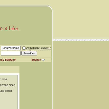
Angemeldet bleiben?
ige Beiträge
Suchen
e sein:
eiträge eines
rung deiner