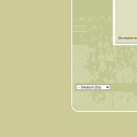
Du musst
re