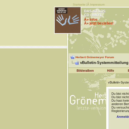
Startseite
|Â
Impressum
DAS IST LOS
CD / VINYL
Â» Infos
Â» jetzt bestellen!
Herbert Grönemeyer Forum
vBulletin-Systemmitteilung
Bilderalben
Hilfe
vBulletin-Syste
Du bist nich
Du bist nich
Du hast kein
anderen Benu
Du versuchst
Registrierun
Anmeld