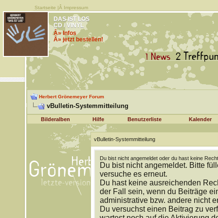
Startseite
|Â
Impressum
DAS IST LOS
CD / VINYL
Â» Infos
Â» jetzt bestellen!
Herbert Grönemeyer Forum
vBulletin-Systemmitteilung
Bilderalben
Hilfe
Benutzerliste
Kalender
vBulletin-Systemmitteilung
Du bist nicht angemeldet oder du hast keine Recht
Du bist nicht angemeldet. Bitte fül
versuche es erneut.
Du hast keine ausreichenden Rech
der Fall sein, wenn du Beiträge 
administrative bzw. andere nicht e
Du versuchst einen Beitrag zu ver
wartest noch auf die Aktivierung d