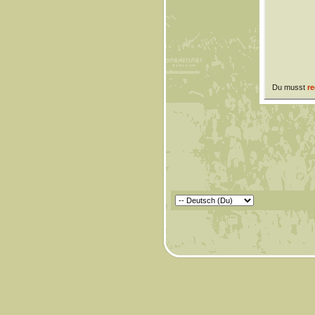
Du musst
re