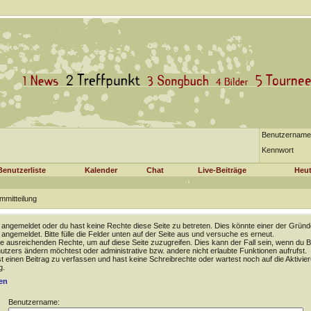
Benutzername
Kennwort
Benutzerliste
Kalender
Chat
Live-Beiträge
Heut
mmitteilung
t angemeldet oder du hast keine Rechte diese Seite zu betreten. Dies könnte einer der Gründ
t angemeldet. Bitte fülle die Felder unten auf der Seite aus und versuche es erneut.
e ausreichenden Rechte, um auf diese Seite zuzugreifen. Dies kann der Fall sein, wenn du B
tzers ändern möchtest oder administrative bzw. andere nicht erlaubte Funktionen aufrufst.
 einen Beitrag zu verfassen und hast keine Schreibrechte oder wartest noch auf die Aktivie
g.
en
Benutzername: