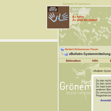
Startseite
|Â
Impressum
DAS IST LOS
CD / VINYL
Â» Infos
Â» jetzt bestellen!
Herbert Grönemeyer Forum
vBulletin-Systemmitteilung
Bilderalben
Hilfe
vBulletin-Syste
Du bist nich
Du bist nich
Du hast kein
anderen Benu
Du versuchst
Registrierun
Anmeld