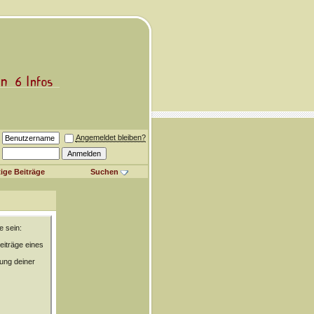
Angemeldet bleiben?
ige Beiträge
Suchen
e sein:
eiträge eines
rung deiner