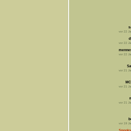
s
vor
22
Ja
d
vor
22
Ja
menne
vor
22
Ja
Sa
vor
21
Ja
MC
vor
21
Ja
vor
21
Ja
b
vor
19
Ja
Spook