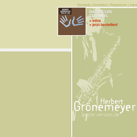
Startseite
|
Anmelden
|
Registrieren
|
Impr
DAS IST LOS
CD / VINYL
» Infos
» jetzt bestellen!