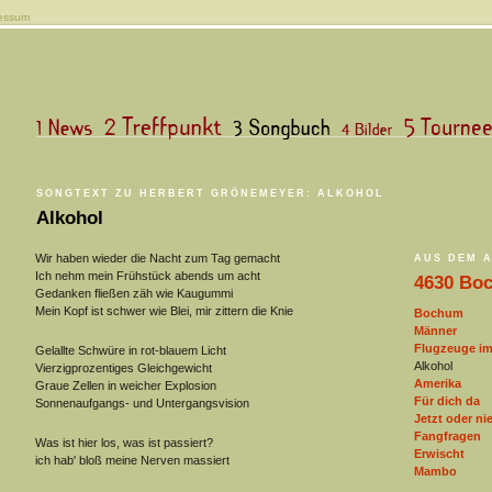
essum
SONGTEXT ZU HERBERT GRÖNEMEYER: ALKOHOL
Alkohol
Wir haben wieder die Nacht zum Tag gemacht
AUS DEM 
Ich nehm mein Frühstück abends um acht
4630 Bo
Gedanken fließen zäh wie Kaugummi
Mein Kopf ist schwer wie Blei, mir zittern die Knie
Bochum
Männer
Flugzeuge i
Gelallte Schwüre in rot-blauem Licht
Alkohol
Vierzigprozentiges Gleichgewicht
Amerika
Graue Zellen in weicher Explosion
Für dich da
Sonnenaufgangs- und Untergangsvision
Jetzt oder ni
Fangfragen
Was ist hier los, was ist passiert?
Erwischt
ich hab' bloß meine Nerven massiert
Mambo