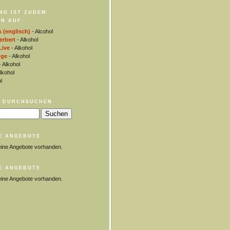
NG IST ZUDEM
N AUF:
s (englisch)
- Alcohol
rbert
- Alkohol
Live
- Alkohol
nge
- Alkohol
 Alkohol
lkohol
l
 DURCHSUCHEN
E ANGEBOTE
eine Angebote vorhanden.
E ANGEBOTE
eine Angebote vorhanden.