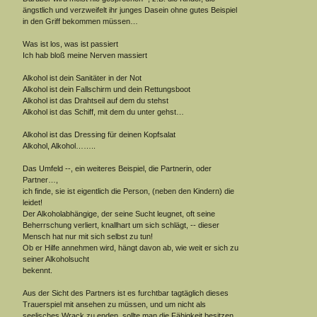
ängstlich und verzweifelt ihr junges Dasein ohne gutes Beispiel
in den Griff bekommen müssen…
Was ist los, was ist passiert
Ich hab bloß meine Nerven massiert
Alkohol ist dein Sanitäter in der Not
Alkohol ist dein Fallschirm und dein Rettungsboot
Alkohol ist das Drahtseil auf dem du stehst
Alkohol ist das Schiff, mit dem du unter gehst…
Alkohol ist das Dressing für deinen Kopfsalat
Alkohol, Alkohol……..
Das Umfeld --, ein weiteres Beispiel, die Partnerin, oder
Partner…,
ich finde, sie ist eigentlich die Person, (neben den Kindern) die
leidet!
Der Alkoholabhängige, der seine Sucht leugnet, oft seine
Beherrschung verliert, knallhart um sich schlägt, -- dieser
Mensch hat nur mit sich selbst zu tun!
Ob er Hilfe annehmen wird, hängt davon ab, wie weit er sich zu
seiner Alkoholsucht
bekennt.
Aus der Sicht des Partners ist es furchtbar tagtäglich dieses
Trauerspiel mit ansehen zu müssen, und um nicht als
seelisches Wrack zu enden, sollte man die Fähigkeit besitzen,