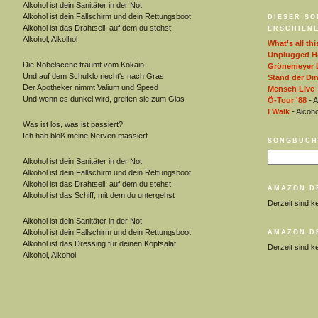
Alkohol ist dein Sanitäter in der Not
Alkohol ist dein Fallschirm und dein Rettungsboot
DIESER SO
Alkohol ist das Drahtseil, auf dem du stehst
ERSCHIENE
Alkohol, Alkolhol
What's all thi
Unplugged He
Die Nobelscene träumt vom Kokain
Grönemeyer 
Und auf dem Schulklo riecht's nach Gras
Stand der Di
Der Apotheker nimmt Valium und Speed
Mensch Live
-
Und wenn es dunkel wird, greifen sie zum Glas
Ö-Tour '88
- A
I Walk
- Alcoho
Was ist los, was ist passiert?
Ich hab bloß meine Nerven massiert
SONGBUCH
Alkohol ist dein Sanitäter in der Not
Alkohol ist dein Fallschirm und dein Rettungsboot
Alkohol ist das Drahtseil, auf dem du stehst
AMAZON.D
Alkohol ist das Schiff, mit dem du untergehst
Derzeit sind k
Alkohol ist dein Sanitäter in der Not
Alkohol ist dein Fallschirm und dein Rettungsboot
AMAZON.D
Alkohol ist das Dressing für deinen Kopfsalat
Derzeit sind k
Alkohol, Alkohol