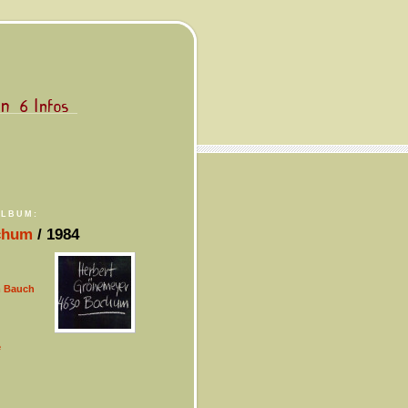
ALBUM:
chum
/ 1984
m Bauch
e