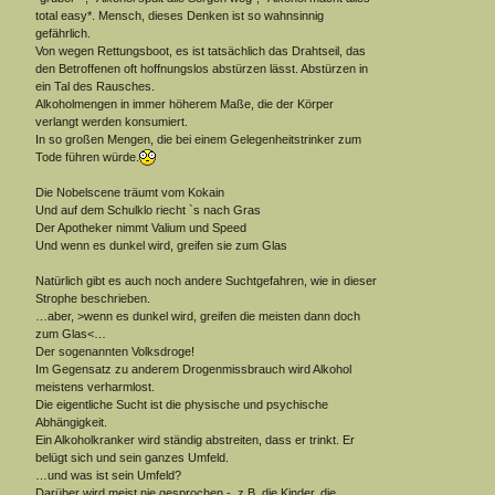
total easy*. Mensch, dieses Denken ist so wahnsinnig
gefährlich.
Von wegen Rettungsboot, es ist tatsächlich das Drahtseil, das
den Betroffenen oft hoffnungslos abstürzen lässt. Abstürzen in
ein Tal des Rausches.
Alkoholmengen in immer höherem Maße, die der Körper
verlangt werden konsumiert.
In so großen Mengen, die bei einem Gelegenheitstrinker zum
Tode führen würde.
Die Nobelscene träumt vom Kokain
Und auf dem Schulklo riecht `s nach Gras
Der Apotheker nimmt Valium und Speed
Und wenn es dunkel wird, greifen sie zum Glas
Natürlich gibt es auch noch andere Suchtgefahren, wie in dieser
Strophe beschrieben.
…aber, >wenn es dunkel wird, greifen die meisten dann doch
zum Glas<…
Der sogenannten Volksdroge!
Im Gegensatz zu anderem Drogenmissbrauch wird Alkohol
meistens verharmlost.
Die eigentliche Sucht ist die physische und psychische
Abhängigkeit.
Ein Alkoholkranker wird ständig abstreiten, dass er trinkt. Er
belügt sich und sein ganzes Umfeld.
…und was ist sein Umfeld?
Darüber wird meist nie gesprochen -, z.B. die Kinder, die