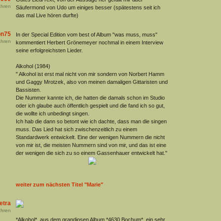
hren
Säufermond von Udo um einiges besser (spätestens seit ich
das mal Live hören durfte)
on75
In der Special Edition vom best of Album "was muss, muss"
hren
kommentiert Herbert Grönemeyer nochmal in einem Interview
seine erfolgreichsten Lieder.
Alkohol (1984)
" Alkohol ist erst mal nicht von mir sondern von Norbert Hamm
und Gaggy Mrotzek, also von meinen damaligen Gittaristen und
Bassisten.
Die Nummer kannte ich, die hatten die damals schon im Studio
oder ich glaube auch öffentlich gespielt und die fand ich so gut,
die wollte ich unbedingt singen.
Ich hab die dann so betont wie ich dachte, dass man die singen
muss. Das Lied hat sich zwischenzeitlich zu einem
Standardwerk entwickelt. Eine der wenigen Nummern die nicht
von mir ist, die meisten Nummern sind von mir, und das ist eine
der wenigen die sich zu so einem Gassenhauer entwickelt hat."
weiter zum nächsten Titel "Marie"
etra
hren
*Alkohol*, aus dem grandiosen Album *4630 Bochum*, ein sehr