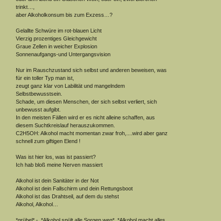
trinkt…,
aber Alkoholkonsum bis zum Exzess…?
Gelallte Schwüre im rot-blauen Licht
Vierzig prozentiges Gleichgewicht
Graue Zellen in weicher Explosion
Sonnenaufgangs-und Untergangsvision
Nur im Rauschzustand sich selbst und anderen beweisen, was
für ein toller Typ man ist,
zeugt ganz klar von Labilität und mangelndem
Selbstbewusstsein.
Schade, um diesen Menschen, der sich selbst verliert, sich
unbewusst aufgibt.
In den meisten Fällen wird er es nicht alleine schaffen, aus
diesem Suchtkreislauf herauszukommen.
C2H5OH: Alkohol macht momentan zwar froh,....wird aber ganz
schnell zum giftigen Elend !
Was ist hier los, was ist passiert?
Ich hab bloß meine Nerven massiert
Alkohol ist dein Sanitäter in der Not
Alkohol ist dein Fallschirm und dein Rettungsboot
Alkohol ist das Drahtseil, auf dem du stehst
Alkohol, Alkohol…
*grübel* -, *Alkohol spült alle Sorgen weg*, *Alkohol macht alles