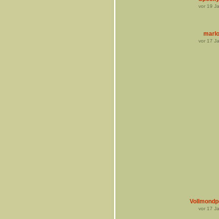
vor
19
Ja
marl
vor
17
Ja
Vollmondp
vor
17
Ja