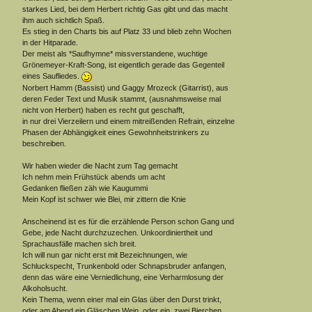
starkes Lied, bei dem Herbert richtig Gas gibt und das macht
ihm auch sichtlich Spaß.
Es stieg in den Charts bis auf Platz 33 und blieb zehn Wochen
in der Hitparade.
Der meist als *Saufhymne* missverstandene, wuchtige
Grönemeyer-Kraft-Song, ist eigentlich gerade das Gegenteil
eines Saufliedes.
Norbert Hamm (Bassist) und Gaggy Mrozeck (Gitarrist), aus
deren Feder Text und Musik stammt, (ausnahmsweise mal
nicht von Herbert) haben es recht gut geschafft,
in nur drei Vierzeilern und einem mitreißenden Refrain, einzelne
Phasen der Abhängigkeit eines Gewohnheitstrinkers zu
beschreiben.
Wir haben wieder die Nacht zum Tag gemacht
Ich nehm mein Frühstück abends um acht
Gedanken fließen zäh wie Kaugummi
Mein Kopf ist schwer wie Blei, mir zittern die Knie
Anscheinend ist es für die erzählende Person schon Gang und
Gebe, jede Nacht durchzuzechen. Unkoordiniertheit und
Sprachausfälle machen sich breit.
Ich will nun gar nicht erst mit Bezeichnungen, wie
Schluckspecht, Trunkenbold oder Schnapsbruder anfangen,
denn das wäre eine Verniedlichung, eine Verharmlosung der
Alkoholsucht.
Kein Thema, wenn einer mal ein Glas über den Durst trinkt,
oder am Abend ein Gläschen Wein, oder ein, zwei Bierchen