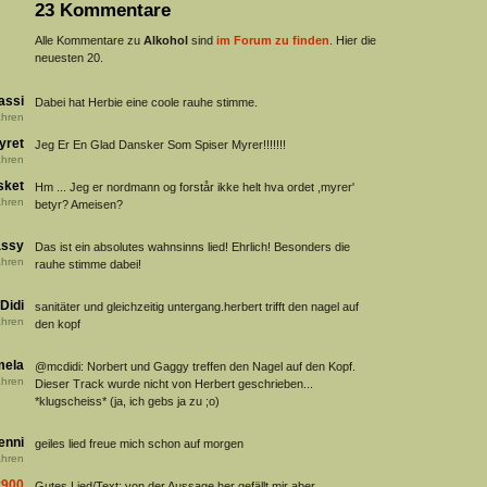
23 Kommentare
Alle Kommentare zu
Alkohol
sind
im Forum zu finden
. Hier die
neuesten 20.
assi
Dabei hat Herbie eine coole rauhe stimme.
hren
yret
Jeg Er En Glad Dansker Som Spiser Myrer!!!!!!!
hren
sket
Hm ... Jeg er nordmann og forstår ikke helt hva ordet ,myrer'
hren
betyr? Ameisen?
ssy
Das ist ein absolutes wahnsinns lied! Ehrlich! Besonders die
hren
rauhe stimme dabei!
Didi
sanitäter und gleichzeitig untergang.herbert trifft den nagel auf
hren
den kopf
mela
@mcdidi: Norbert und Gaggy treffen den Nagel auf den Kopf.
hren
Dieser Track wurde nicht von Herbert geschrieben...
*klugscheiss* (ja, ich gebs ja zu ;o)
enni
geiles lied freue mich schon auf morgen
hren
y900
Gutes Lied/Text; von der Aussage her gefällt mir aber