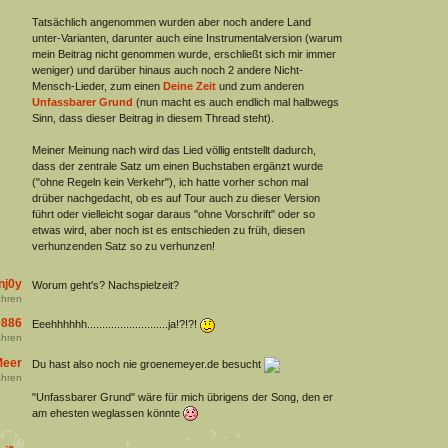
Tatsächlich angenommen wurden aber noch andere Land
unter-Varianten, darunter auch eine Instrumentalversion (warum
mein Beitrag nicht genommen wurde, erschließt sich mir immer
weniger) und darüber hinaus auch noch 2 andere Nicht-
Mensch-Lieder, zum einen
Deine Zeit
und zum anderen
Unfassbarer Grund
(nun macht es auch endlich mal halbwegs
Sinn, dass dieser Beitrag in diesem Thread steht).
Meiner Meinung nach wird das Lied völlig entstellt dadurch,
dass der zentrale Satz um einen Buchstaben ergänzt wurde
("ohne Regeln kein Verkehr"), ich hatte vorher schon mal
drüber nachgedacht, ob es auf Tour auch zu dieser Version
führt oder vielleicht sogar daraus "ohne Vorschrift" oder so
etwas wird, aber noch ist es entschieden zu früh, diesen
verhunzenden Satz so zu verhunzen!
nj0y
Worum geht's? Nachspielzeit?
hren
886
Eeehhhhhh...........................ja!?!?!
hren
Meer
Du hast also noch nie groenemeyer.de besucht
hren
"Unfassbarer Grund" wäre für mich übrigens der Song, den er
am ehesten weglassen könnte