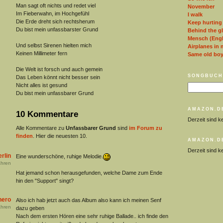
Man sagt oft nichts und redet viel
November
Im Fieberwahn, im Hochgefühl
I walk
Die Erde dreht sich rechtsherum
Keep hurting
Du bist mein unfassbarster Grund
Behind the g
Mensch (Engl
Und selbst Sirenen hielten mich
Airplanes in 
Keinen Millimeter fern
Same old bo
Die Welt ist forsch und auch gemein
SONGBUCH
Das Leben könnt nicht besser sein
Nicht alles ist gesund
Du bist mein unfassbarer Grund
AMAZON.D
10 Kommentare
Derzeit sind k
Alle Kommentare zu
Unfassbarer Grund
sind
im Forum zu
finden
. Hier die neuesten 10.
AMAZON.D
Derzeit sind k
rlin
Eine wunderschöne, ruhige Melodie.
hren
Hat jemand schon herausgefunden, welche Dame zum Ende
hin den "Support" singt?
hero
Also ich hab jetzt auch das Album also kann ich meinen Senf
hren
dazu geben
Nach dem ersten Hören eine sehr ruhige Ballade.. ich finde den