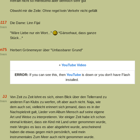
Refrain nicht so mitreißend aber dennoch sehr gut
Obwohl mir die Zeile: Ohne regel kein Verkehr nicht gefällt
a117
Die Dame: Linn Fijal
hren
"Wäre Liebe nur ein Wort..."
*Gänsehaut, dass ganze
Stück...*
on75
Herbert Grönemeyer über "Unfassbarer Grund"
hren
+
YouTube Video
ERROR:
If you can see this, then
YouTube
is down or you don't have Flash
installed.
JJ
Von Zeit zu Zeit lohnt es sich, einen Blick über den Tellerrand zu
hren
anderen Fan-Klubs zu werfen, oft aber auch nicht. Naja, wie
dem auch sei, vielleicht erinnert sich jemand, dass es in der
Nachspielzeit galt, Lieder vom Album Mensch auf seine eigene
Art und Weise zu interpretieren. Vor einiger Zeit habe ich schon
einmal kritisiert, dass ein Kind mit Land unter genommen wurde,
mein Vergiss es lass es aber abgelehnt wurde, anscheinend
haben die etwas gegen mich persönlich, weil mein
instrumentales Zum Meer auch nicht genommen wurde.