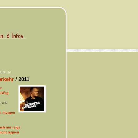
ALBUM:
erkehr
/ 2011
r
n Weg
Grund
on morgen
ach nur feige
nicht regnen