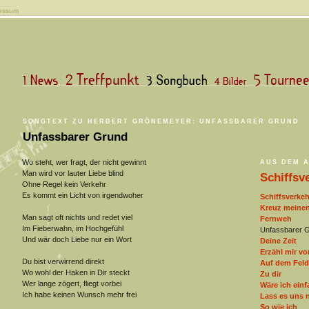
essum
SONGTEXT ZU HERBERT GRÖNEMEYER: UNFASSBARER GRUND
Unfassbarer Grund
Wo steht, wer fragt, der nicht gewinnt
AUS DEM 
Man wird vor lauter Liebe blind
Schiffsv
Ohne Regel kein Verkehr
Es kommt ein Licht von irgendwoher
Schiffsverkeh
Kreuz meine
Man sagt oft nichts und redet viel
Fernweh
Im Fieberwahn, im Hochgefühl
Unfassbarer 
Und wär doch Liebe nur ein Wort
Deine Zeit
Erzähl mir v
Du bist verwirrend direkt
Auf dem Feld
Wo wohl der Haken in Dir steckt
Zu dir
Wer lange zögert, fliegt vorbei
Wäre ich einf
Ich habe keinen Wunsch mehr frei
Lass es uns 
So wie ich