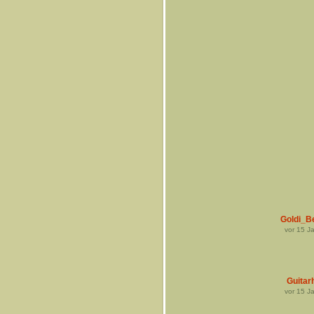
Goldi_Be
vor
15
Ja
Guitar
vor
15
Ja