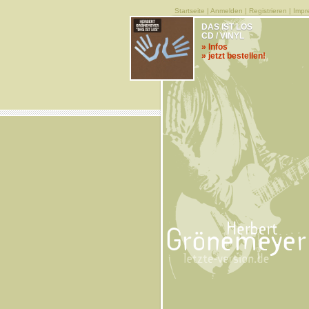
Startseite
|
Anmelden
|
Registrieren
|
Impr
DAS IST LOS
CD / VINYL
» Infos
» jetzt bestellen!