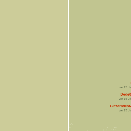
vor
15
Ja
Dede0
vor
15
Ja
Glitzerndes
vor
15
Ja