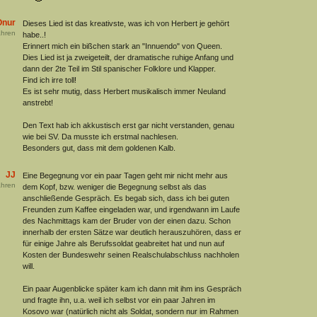
Onur
Dieses Lied ist das kreativste, was ich von Herbert je gehört
hren
habe..!
Erinnert mich ein bißchen stark an "Innuendo" von Queen.
Dies Lied ist ja zweigeteilt, der dramatische ruhige Anfang und
dann der 2te Teil im Stil spanischer Folklore und Klapper.
Find ich irre toll!
Es ist sehr mutig, dass Herbert musikalisch immer Neuland
anstrebt!
Den Text hab ich akkustisch erst gar nicht verstanden, genau
wie bei SV. Da musste ich erstmal nachlesen.
Besonders gut, dass mit dem goldenen Kalb.
JJ
Eine Begegnung vor ein paar Tagen geht mir nicht mehr aus
hren
dem Kopf, bzw. weniger die Begegnung selbst als das
anschließende Gespräch. Es begab sich, dass ich bei guten
Freunden zum Kaffee eingeladen war, und irgendwann im Laufe
des Nachmittags kam der Bruder von der einen dazu. Schon
innerhalb der ersten Sätze war deutlich herauszuhören, dass er
für einige Jahre als Berufssoldat geabreitet hat und nun auf
Kosten der Bundeswehr seinen Realschulabschluss nachholen
will.
Ein paar Augenblicke später kam ich dann mit ihm ins Gespräch
und fragte ihn, u.a. weil ich selbst vor ein paar Jahren im
Kosovo war (natürlich nicht als Soldat, sondern nur im Rahmen