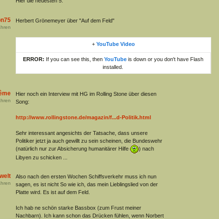
Hier die neuesten 5.
on75
Herbert Grönemeyer über "Auf dem Feld"
hren
+
YouTube Video
ERROR:
If you can see this, then
YouTube
is down or you don't have Flash
installed.
même
Hier noch ein Interview mit HG im Rolling Stone über diesen
hren
Song:
http://www.rollingstone.de/magazin/f...d-Politik.html
Sehr interessant angesichts der Tatsache, dass unsere
Politiker jetzt ja auch gewillt zu sein scheinen, die Bundeswehr
(natürlich nur zur Absicherung humanitärer Hilfe
) nach
Libyen zu schicken ...
welt
Also nach den ersten Wochen Schiffsverkehr muss ich nun
hren
sagen, es ist nicht So wie ich, das mein Lieblingslied von der
Platte wird. Es ist auf dem Feld.
Ich hab ne schön starke Bassbox (zum Frust meiner
Nachbarn). Ich kann schon das Drücken fühlen, wenn Norbert