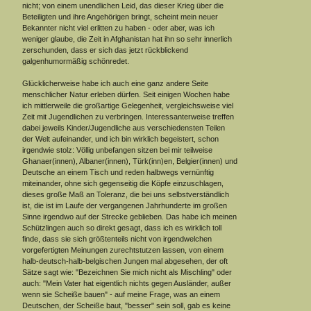
nicht; von einem unendlichen Leid, das dieser Krieg über die
Beteiligten und ihre Angehörigen bringt, scheint mein neuer
Bekannter nicht viel erlitten zu haben - oder aber, was ich
weniger glaube, die Zeit in Afghanistan hat ihn so sehr innerlich
zerschunden, dass er sich das jetzt rückblickend
galgenhumormäßig schönredet.
Glücklicherweise habe ich auch eine ganz andere Seite
menschlicher Natur erleben dürfen. Seit einigen Wochen habe
ich mittlerweile die großartige Gelegenheit, vergleichsweise viel
Zeit mit Jugendlichen zu verbringen. Interessanterweise treffen
dabei jeweils Kinder/Jugendliche aus verschiedensten Teilen
der Welt aufeinander, und ich bin wirklich begeistert, schon
irgendwie stolz: Völlig unbefangen sitzen bei mir teilweise
Ghanaer(innen), Albaner(innen), Türk(inn)en, Belgier(innen) und
Deutsche an einem Tisch und reden halbwegs vernünftig
miteinander, ohne sich gegenseitig die Köpfe einzuschlagen,
dieses große Maß an Toleranz, die bei uns selbstverständlich
ist, die ist im Laufe der vergangenen Jahrhunderte im großen
Sinne irgendwo auf der Strecke geblieben. Das habe ich meinen
Schützlingen auch so direkt gesagt, dass ich es wirklich toll
finde, dass sie sich größtenteils nicht von irgendwelchen
vorgefertigten Meinungen zurechtstutzen lassen, von einem
halb-deutsch-halb-belgischen Jungen mal abgesehen, der oft
Sätze sagt wie: "Bezeichnen Sie mich nicht als Mischling" oder
auch: "Mein Vater hat eigentlich nichts gegen Ausländer, außer
wenn sie Scheiße bauen" - auf meine Frage, was an einem
Deutschen, der Scheiße baut, "besser" sein soll, gab es keine