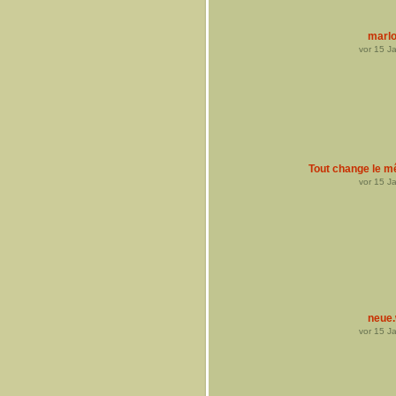
marl
vor
15
Ja
Tout change le 
vor
15
Ja
neue.
vor
15
Ja