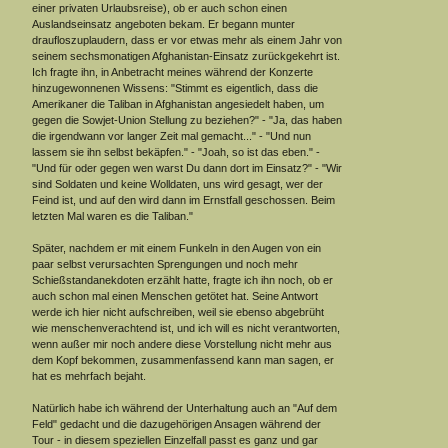
einer privaten Urlaubsreise), ob er auch schon einen
Auslandseinsatz angeboten bekam. Er begann munter
draufloszuplaudern, dass er vor etwas mehr als einem Jahr von
seinem sechsmonatigen Afghanistan-Einsatz zurückgekehrt ist.
Ich fragte ihn, in Anbetracht meines während der Konzerte
hinzugewonnenen Wissens: "Stimmt es eigentlich, dass die
Amerikaner die Taliban in Afghanistan angesiedelt haben, um
gegen die Sowjet-Union Stellung zu beziehen?" - "Ja, das haben
die irgendwann vor langer Zeit mal gemacht..." - "Und nun
lassem sie ihn selbst bekäpfen." - "Joah, so ist das eben." -
"Und für oder gegen wen warst Du dann dort im Einsatz?" - "Wir
sind Soldaten und keine Wolldaten, uns wird gesagt, wer der
Feind ist, und auf den wird dann im Ernstfall geschossen. Beim
letzten Mal waren es die Taliban."
Später, nachdem er mit einem Funkeln in den Augen von ein
paar selbst verursachten Sprengungen und noch mehr
Schießstandanekdoten erzählt hatte, fragte ich ihn noch, ob er
auch schon mal einen Menschen getötet hat. Seine Antwort
werde ich hier nicht aufschreiben, weil sie ebenso abgebrüht
wie menschenverachtend ist, und ich will es nicht verantworten,
wenn außer mir noch andere diese Vorstellung nicht mehr aus
dem Kopf bekommen, zusammenfassend kann man sagen, er
hat es mehrfach bejaht.
Natürlich habe ich während der Unterhaltung auch an "Auf dem
Feld" gedacht und die dazugehörigen Ansagen während der
Tour - in diesem speziellen Einzelfall passt es ganz und gar