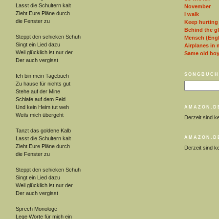
Lasst die Schultern kalt
November
Zieht Eure Pläne durch
I walk
die Fenster zu
Keep hurting
Behind the g
Steppt den schicken Schuh
Mensch (Engl
Singt ein Lied dazu
Airplanes in 
Weil glücklich ist nur der
Same old bo
Der auch vergisst
SONGBUCH
Ich bin mein Tagebuch
Zu hause für nichts gut
Stehe auf der Mine
Schlafe auf dem Feld
Und kein Heim tut weh
AMAZON.D
Weils mich übergeht
Derzeit sind k
Tanzt das goldene Kalb
AMAZON.D
Lasst die Schultern kalt
Zieht Eure Pläne durch
Derzeit sind k
die Fenster zu
Steppt den schicken Schuh
Singt ein Lied dazu
Weil glücklich ist nur der
Der auch vergisst
Sprech Monologe
Lege Worte für mich ein