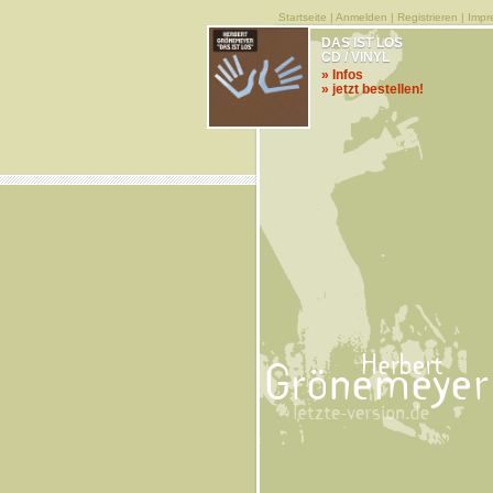
Startseite
|
Anmelden
|
Registrieren
|
Impr
DAS IST LOS
CD / VINYL
» Infos
» jetzt bestellen!