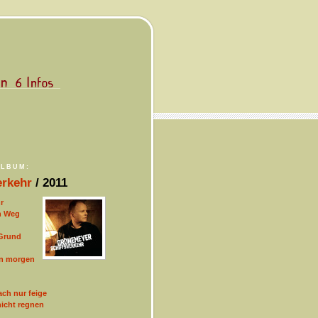
ALBUM:
erkehr
/ 2011
r
n Weg
Grund
on morgen
ach nur feige
nicht regnen