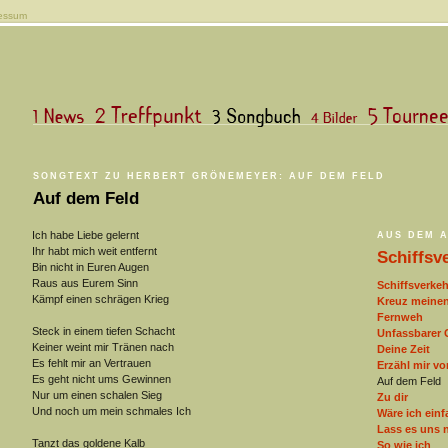
essum
SONGTEXT ZU HERBERT GRÖNEMEYER: AUF DEM FELD
Auf dem Feld
Ich habe Liebe gelernt
AUS DEM 
Ihr habt mich weit entfernt
Schiffsv
Bin nicht in Euren Augen
Raus aus Eurem Sinn
Schiffsverkeh
Kämpf einen schrägen Krieg
Kreuz meine
Fernweh
Steck in einem tiefen Schacht
Unfassbarer 
Keiner weint mir Tränen nach
Deine Zeit
Es fehlt mir an Vertrauen
Erzähl mir v
Es geht nicht ums Gewinnen
Auf dem Feld
Nur um einen schalen Sieg
Zu dir
Und noch um mein schmales Ich
Wäre ich einf
Lass es uns 
Tanzt das goldene Kalb
So wie ich