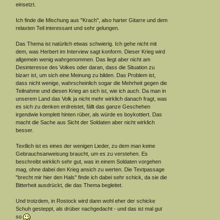
einsetzt.
Ich finde die Mischung aus "Krach", also harter Gitarre und dem
relaxten Teil interessant und sehr gelungen.
Das Thema ist natürlich etwas schwierig. Ich gehe nicht mit
dem, was Herbert im Interview sagt konform. Dieser Krieg wird
allgemein wenig wahrgenommen. Das liegt aber nicht am
Desinteresse des Volkes oder daran, dass die Situation zu
bizarr ist, um sich eine Meinung zu bilden. Das Problem ist,
dass nicht wenige, wahrscheinlich sogar die Mehrheit gegen die
Teilnahme und diesen Krieg an sich ist, wie ich auch. Da man in
unserem Land das Volk ja nicht mehr wirklich danach fragt, was
es sich zu denken erdreistet, fällt das ganze Geschehen
irgendwie komplett hinten rüber, als würde es boykottiert. Das
macht die Sache aus Sicht der Soldaten aber nicht wirklich
besser.
Textlich ist es eines der wenigen Lieder, zu dem man keine
Gebrauchsanweisung braucht, um es zu verstehen. Es
beschreibt wirklich sehr gut, was in einem Soldaten vorgehen
mag, ohne dabei den Krieg ansich zu werten. Die Textpassage
"brecht mir hier den Hals" finde ich dabei sehr schick, da sie die
Bitterheit ausdrückt, die das Thema begleitet.
Und trotzdem, in Rostock wird dann wohl eher der schicke
Schuh gesteppt, als drüber nachgedacht - und das ist mal gut
so