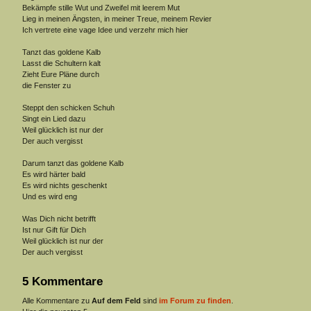
Bekämpfe stille Wut und Zweifel mit leerem Mut
Lieg in meinen Ängsten, in meiner Treue, meinem Revier
Ich vertrete eine vage Idee und verzehr mich hier
Tanzt das goldene Kalb
Lasst die Schultern kalt
Zieht Eure Pläne durch
die Fenster zu
Steppt den schicken Schuh
Singt ein Lied dazu
Weil glücklich ist nur der
Der auch vergisst
Darum tanzt das goldene Kalb
Es wird härter bald
Es wird nichts geschenkt
Und es wird eng
Was Dich nicht betrifft
Ist nur Gift für Dich
Weil glücklich ist nur der
Der auch vergisst
5 Kommentare
Alle Kommentare zu
Auf dem Feld
sind
im Forum zu finden
.